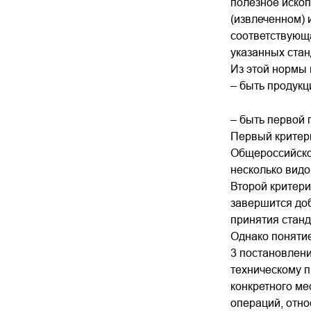
полезное иско
(извлеченном) 
соответствующа
указанных стан
Из этой нормы 
– быть продук
– быть первой 
Первый критери
Общероссийско
несколько видов
Второй критери
завершится доб
принятия станд
Однако понятие
3 постановлени
техническому п
конкретного м
операций, отно