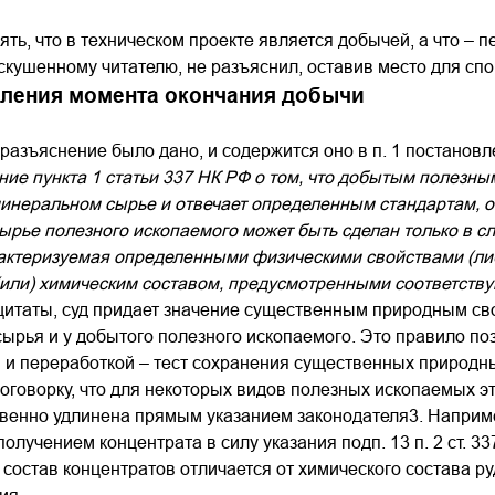
ять, что в техническом проекте является добычей, а что – 
скушенному читателю, не разъяснил, оставив место для спо
еления момента окончания добычи
разъяснение было дано, и содержится оно в п. 1 постановл
ие пункта 1 статьи 337 НК РФ о том, что добытым полезны
инеральном сырье и отвечает определенным стандартам, о
рье полезного ископаемого может быть сделан только в сл
рактеризуемая определенными физическими свойствами (
(или) химическим составом, предусмотренными соответств
 цитаты, суд придает значение существенным природным с
ырья и у добытого полезного ископаемого. Это правило по
и переработкой – тест сохранения существенных природны
оговорку, что для некоторых видов полезных ископаемых эт
твенно удлинена прямым указанием законодателя3. Наприм
олучением концентрата в силу указания подп. 13 п. 2 ст. 337
 состав концентратов отличается от химического состава р