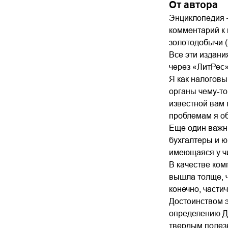
От автора
Энциклопедия 
комментарий к г
золотодобычи (20
Все эти издани
через «ЛитРес»
Я как налоговы
органы чему-то
известной вам 
проблемам я об
Еще один важны
бухгалтеры и ю
имеющаяся у чи
В качестве ком
вышла толще, ч
конечно, части
Достоинством э
определению ДП
твердым полезн