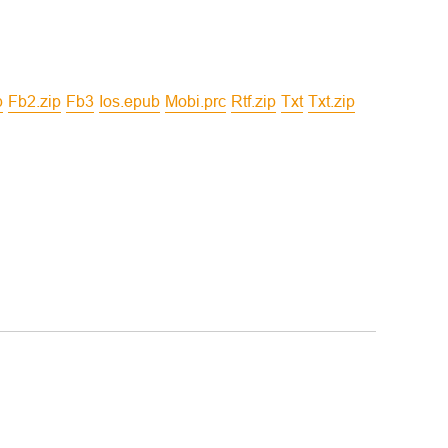
b
fb2.zip
fb3
ios.epub
mobi.prc
rtf.zip
txt
txt.zip