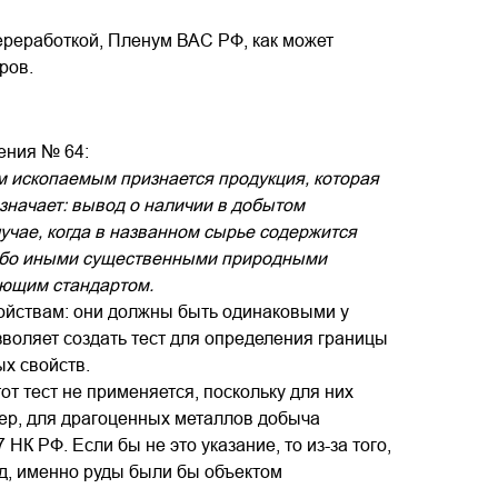
переработкой, Пленум ВАС РФ, как может
ров.
ения № 64:
м ископаемым признается продукция, которая
значает: вывод о наличии в добытом
учае, когда в названном сырье содержится
либо иными существенными природными
ующим стандартом.
войствам: они должны быть одинаковыми у
зволяет создать тест для определения границы
х свойств.
от тест не применяется, поскольку для них
ер, для драгоценных металлов добыча
 НК РФ. Если бы не это указание, то из-за того,
уд, именно руды были бы объектом