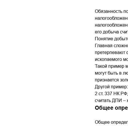
Обязанность по
налогообложен
налогообложени
его добыча счи
Понятие добыто
Главная сложно
претерпевают ф
ископаемого мо
Такой пример м
могут быть в л
признается золо
Другой пример:
2 ст. 337 НК Р
считать ДПИ –
Общее опре
Общее определе