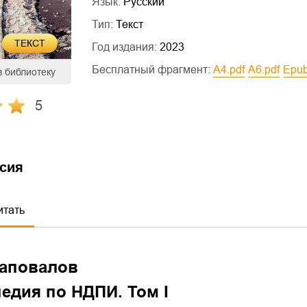
Язык:
Русский
Тип:
Текст
ТЕКСТ
Год издания:
2023
Бесплатный фрагмент:
a4.pdf
a6.pdf
epu
в библиотеку
5
сия
итать
аповалов
едия по НДПИ. Том I