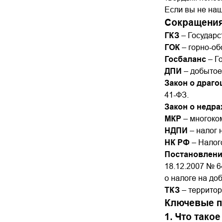
Если вы не наш
Сокращени
ГКЗ
– Государс
ГОК
– горно-об
Госбаланс
– Г
ДПИ
– добытое
Закон о драг
41-ФЗ.
Закон о недра
МКР
– многоко
НДПИ
– налог 
НК РФ
– Налог
Постановление
18.12.2007 № 
о налоге на до
ТКЗ
– территор
Ключевые п
1. Что тако