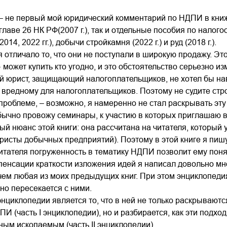
– не первый мой юридический комментарий по НДПИ в книж
лаве 26 НК РФ(2007 г.), так и отдельные пособия по налогообл
14, 2022 гг.), добычи стройкамня (2022 г.) и руд (2018 г.).
я отличало то, что они не поступали в широкую продажу. Э
 может купить кто угодно, и это обстоятельство серьезно 
й юрист, защищающий налогоплательщиков, не хотел бы на
 вредному для налогоплательщиков. Поэтому не судите стро
проблеме, – возможно, я намеренно не стал раскрывать эт
ычно провожу семинары, к участию в которых приглашаю в
й нюанс этой книги: она рассчитана на читателя, который 
ристы добычных предприятий). Поэтому в этой книге я пишу
тателя погруженность в тематику НДПИ позволит ему понят
пенсации краткости изложения идей я написал довольно мно
ем любая из моих предыдущих книг. При этом энциклопедия н
чно пересекается с ними.
нциклопедии является то, что в ней не только раскрывают
И (часть I энциклопедии), но и разбирается, как эти под
ым ископаемым (часть II энциклопедии).