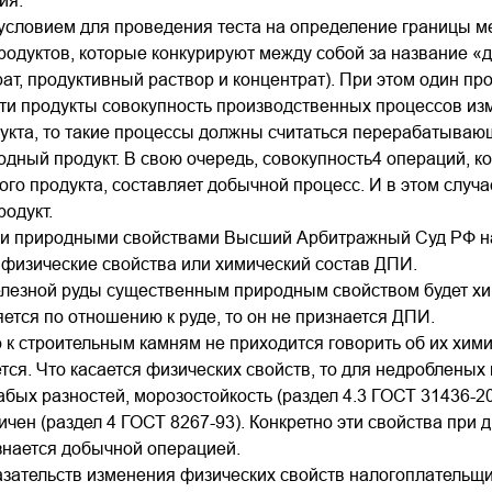
ия.
словием для проведения теста на определение границы м
родуктов, которые конкурируют между собой за название «
рат, продуктивный раствор и концентрат). При этом один пр
ти продукты совокупность производственных процессов и
дукта, то такие процессы должны считаться перерабатыва
одный продукт. В свою очередь, совокупность4 операций,
ого продукта, составляет добычной процесс. И в этом сл
одукт.
 природными свойствами Высший Арбитражный Суд РФ наз
 физические свойства или химический состав ДПИ.
лезной руды существенным природным свойством будет хим
ется по отношению к руде, то он не признается ДПИ.
к строительным камням не приходится говорить об их химич
тся. Что касается физических свойств, то для недробленых
бых разностей, морозостойкость (раздел 4.3 ГОСТ 31436-2
ичен (раздел 4 ГОСТ 8267-93). Конкретно эти свойства при 
знается добычной операцией.
азательств изменения физических свойств налогоплательщи