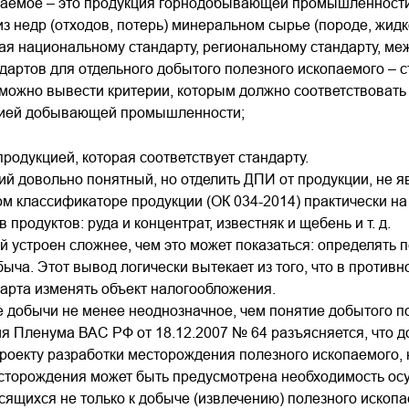
паемое – это продукция горнодобывающей промышленности
из недр (отходов, потерь) минеральном сырье (породе, жидк
я национальному стандарту, региональному стандарту, меж
дартов для отдельного добытого полезного ископаемого – с
можно вывести критерии, которым должно соответствовать
цией добывающей промышленности;
продукцией, которая соответствует стандарту.
й довольно понятный, но отделить ДПИ от продукции, не яв
м классификаторе продукции (ОК 034-2014) практически на
 продуктов: руда и концентрат, известняк и щебень и т. д.
й устроен сложнее, чем это может показаться: определять п
ыча. Этот вывод логически вытекает из того, что в против
арта изменять объект налогообложения.
 добычи не менее неоднозначное, чем понятие добытого по
я Пленума ВАС РФ от 18.12.2007 № 64 разъясняется, что 
роекту разработки месторождения полезного ископаемого, н
есторождения может быть предусмотрена необходимость ос
сящихся не только к добыче (извлечению) полезного ископае