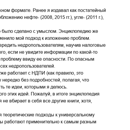
ном формате. Ранее я издавал как постатейный
ожению нефте- (2008, 2015 гг.), угле- (2011 г.),
то было сделано с умыслом. Энциклопедию же
изменило мой подход к изложению проблем.
вредить недропользователям, научив налоговые
го, если не увидите информации по какой-то
у проблему ввиду ее опасности. По опасным
сех недропользователей.
уже работает с НДПИ (как правило, это
 нередко без подробностей, полагая, что
ь те идеи, которыми я делюсь.
го этих идей. Пожалуй, в итоге энциклопедия
е вбирает в себя все другие книги, хотя,
ся теоретические подходы к универсальному
ходы работают применительно к самым разным