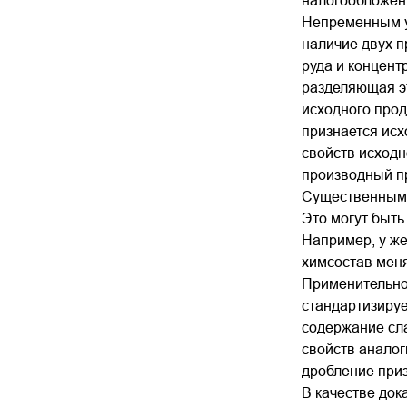
налогообложен
Непременным у
наличие двух п
руда и концент
разделяющая э
исходного про
признается исх
свойств исходн
производный пр
Существенными
Это могут быть
Например, у же
химсостав меня
Применительно 
стандартизируе
содержание сла
свойств аналог
дробление при
В качестве док