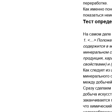
переработке.
Как именно пон
показаться неи
Тест опред
На самом деле 
1. <…> Положен
содержится в м
минеральном сы
продукция, ха
свойствами) и 
Как следует из
минерального с
между добычей 
Сразу сделаем 
добыча искусс
заканчивается п
что химический