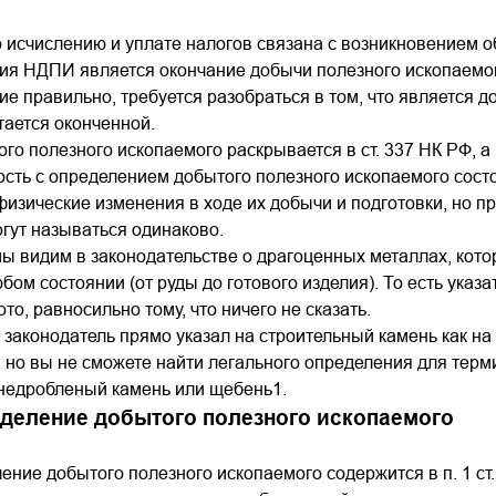
 исчислению и уплате налогов связана с возникновением 
ия НДПИ является окончание добычи полезного ископаемог
е правильно, требуется разобраться в том, что является
тается оконченной.
го полезного ископаемого раскрывается в ст. 337 НК РФ, а 
сть с определением добытого полезного ископаемого состо
изические изменения в ходе их добычи и подготовки, но п
гут называться одинаково.
ы видим в законодательстве о драгоценных металлах, кото
юбом состоянии (от руды до готового изделия). То есть ука
то, равносильно тому, что ничего не сказать.
 законодатель прямо указал на строительный камень как на 
Ф, но вы не сможете найти легального определения для тер
 недробленый камень или щебень1.
деление добытого полезного ископаемого
ние добытого полезного ископаемого содержится в п. 1 ст. 