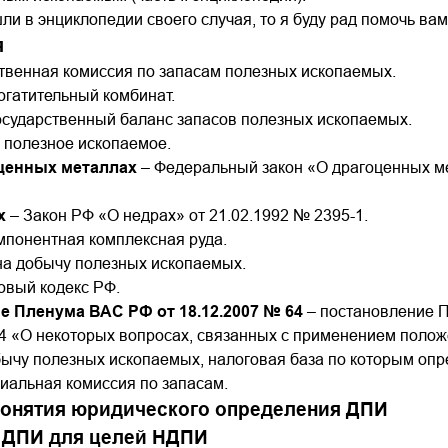
ли в энциклопедии своего случая, то я буду рад помочь ва
я
твенная комиссия по запасам полезных ископаемых.
огатительный комбинат.
осударственный баланс запасов полезных ископаемых.
 полезное ископаемое.
оценных металлах
– Федеральный закон «О драгоценных ме
х
– Закон РФ «О недрах» от 21.02.1992 № 2395-1.
мпонентная комплексная руда.
на добычу полезных ископаемых.
овый кодекс РФ.
 Пленума ВАС РФ от 18.12.2007 № 64
– постановление 
64 «О некоторых вопросах, связанных с применением поло
бычу полезных ископаемых, налоговая база по которым опре
иальная комиссия по запасам.
онятия юридического определения ДПИ
е ДПИ для целей НДПИ