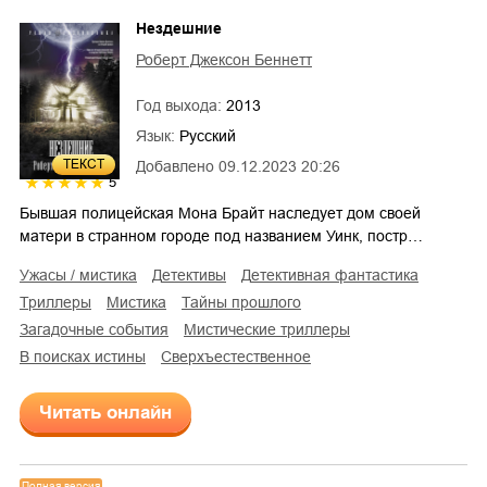
Нездешние
Роберт Джексон Беннетт
Год выхода:
2013
Язык:
Русский
ТЕКСТ
Добавлено
09.12.2023 20:26
5
Бывшая полицейская Мона Брайт наследует дом своей
матери в странном городе под названием Уинк, постр…
ужасы / мистика
детективы
детективная фантастика
триллеры
мистика
тайны прошлого
загадочные события
мистические триллеры
в поисках истины
сверхъестественное
Читать онлайн
Полная версия