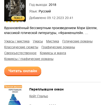
Год выхода:
2018
Язык:
Русский
Добавлено
09.12.2023 20:41
ТЕКСТ
4
Вдохновлённый бессмертным произведением Мэри Шелли,
классикой готической литературы, «Франкенштейн. …
ужасы / мистика
ужасы
мистика
готические романы
классические сюжеты
графические романы
сверхъестественное
комиксы и манга
комиксы / графические романы
Читать онлайн
Полная версия
Переплывшие океан
Кейт Гладьо