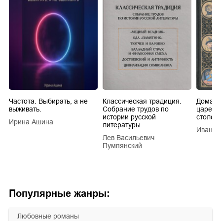
Частота. Выбирать, а не
Классическая традиция.
Домашн
выживать.
Собрание трудов по
царей в
истории русской
столети
Ирина Ашина
литературы
Иван Е
Лев Васильевич
Пумпянский
Популярные жанры:
любовные романы