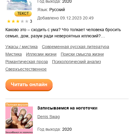
Год выхода:
2020
Язык:
Русский
ТЕКСТ
Добавлено
09.12.2023 20:49
3
Каково это – сходить с ума? Что толкает человека бросить
семью, дом, разум ради невероятных иллюзий?…
ужасы / мистика
современная русская литература
мистика
иллюзии жизни
поиски смысла жизни
романтическая проза
психологический анализ
сверхъестественное
Читать онлайн
Полная версия
Записываемся на ноготочки
Denis Swag
Год выхода:
2020