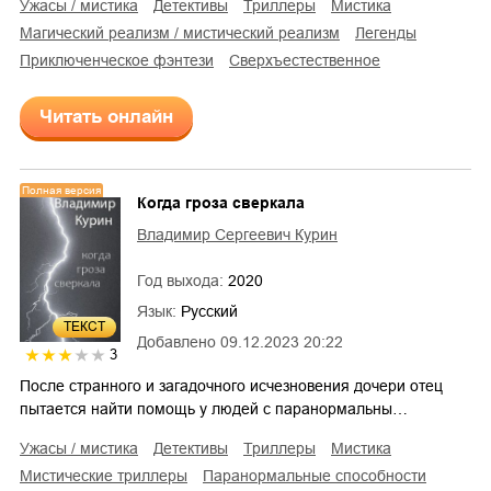
ужасы / мистика
детективы
триллеры
мистика
магический реализм / мистический реализм
легенды
приключенческое фэнтези
сверхъестественное
Читать онлайн
Полная версия
Когда гроза сверкала
Владимир Сергеевич Курин
Год выхода:
2020
Язык:
Русский
ТЕКСТ
Добавлено
09.12.2023 20:22
3
После странного и загадочного исчезновения дочери отец
пытается найти помощь у людей с паранормальны…
ужасы / мистика
детективы
триллеры
мистика
мистические триллеры
паранормальные способности