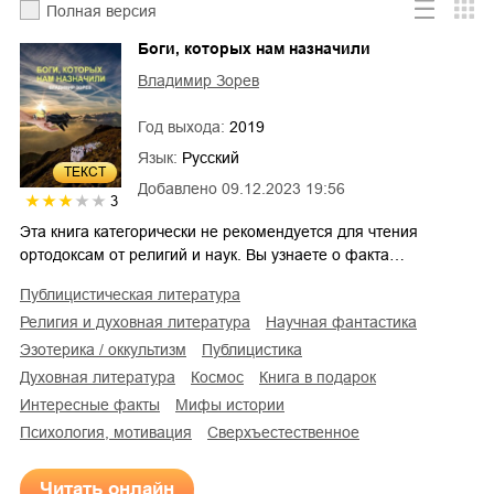
Полная версия
Боги, которых нам назначили
Владимир Зорев
Год выхода:
2019
Язык:
Русский
ТЕКСТ
Добавлено
09.12.2023 19:56
3
Эта книга категорически не рекомендуется для чтения
ортодоксам от религий и наук. Вы узнаете о факта…
публицистическая литература
религия и духовная литература
научная фантастика
эзотерика / оккультизм
публицистика
духовная литература
космос
книга в подарок
интересные факты
мифы истории
психология, мотивация
сверхъестественное
Читать онлайн