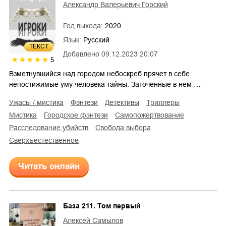
Александр Валерьевич Горский
Год выхода:
2020
Язык:
Русский
ТЕКСТ
Добавлено
09.12.2023 20:07
5
Взметнувшийся над городом небоскреб прячет в себе
непостижимые уму человека тайны. Заточенные в нем …
ужасы / мистика
фэнтези
детективы
триллеры
мистика
городское фэнтези
самопожертвование
расследование убийств
свобода выбора
сверхъестественное
Читать онлайн
База 211. Том первый
Алексей Самылов