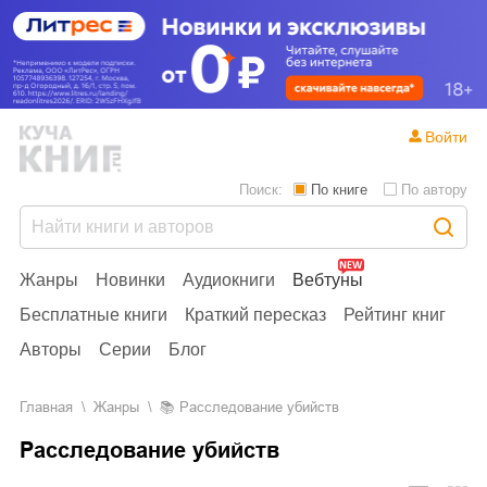
Войти
Поиск:
По книге
По автору
Жанры
Новинки
Аудиокниги
Вебтуны
Бесплатные книги
Краткий пересказ
Рейтинг книг
Авторы
Серии
Блог
Главная
Жанры
📚
Расследование убийств
Расследование убийств