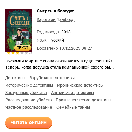
Смерть в беседке
Кэролайн Данфорд
Год выхода:
2013
Язык:
Русский
ТЕКСТ
Добавлено
10.12.2023 08:27
3
Эуфимия Мартинс снова оказывается в гуще событий!
Теперь, когда девушка стала компаньонкой своего бы…
детективы
зарубежные детективы
исторические детективы
иронические детективы
загадочные убийства
английские детективы
расследование убийств
приключенческие детективы
частное расследование
семейные тайны
Читать онлайн