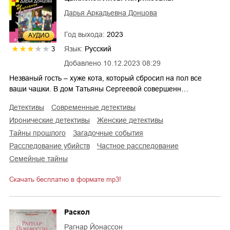
Дарья Аркадьевна Донцова
Год выхода:
2023
AУДИО
Язык:
Русский
3
Добавлено
10.12.2023 08:29
Незваный гость – хуже кота, который сбросил на пол все
ваши чашки. В дом Татьяны Сергеевой совершенн…
детективы
современные детективы
иронические детективы
женские детективы
тайны прошлого
загадочные события
расследование убийств
частное расследование
семейные тайны
Скачать бесплатно в формате mp3!
Раскол
Рагнар Йонассон