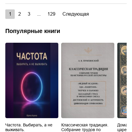
1
2
3
...
129
Следующая
Популярные книги
Частота. Выбирать, а не
Классическая традиция.
Домашн
выживать.
Собрание трудов по
царей в