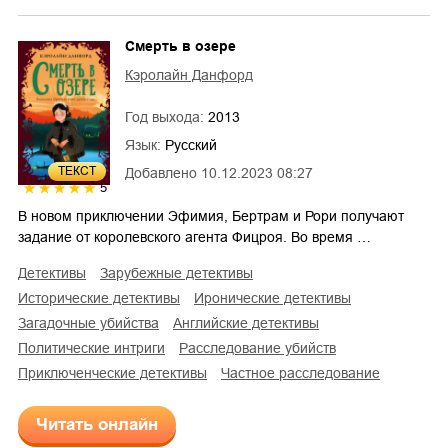
Смерть в озере
Кэролайн Данфорд
Год выхода:
2013
Язык:
Русский
ТЕКСТ
Добавлено
10.12.2023 08:27
5
В новом приключении Эфимия, Бертрам и Рори получают
задание от королевского агента Фицроя. Во время …
детективы
зарубежные детективы
исторические детективы
иронические детективы
загадочные убийства
английские детективы
политические интриги
расследование убийств
приключенческие детективы
частное расследование
Читать онлайн