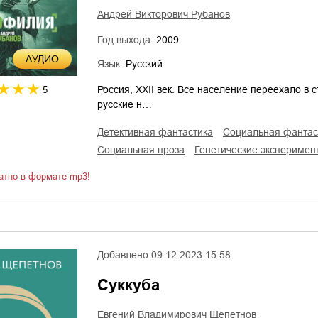
Андрей Викторович Рубанов
Год выхода:
2009
AУДИО
Язык:
Русский
Россия, XXII век. Все население переехало в 
5
русские н…
детективная фантастика
социальная фантас
социальная проза
генетические эксперимен
атно в формате mp3!
Добавлено
09.12.2023 15:58
Суккуба
Евгений Владимирович Щепетнов