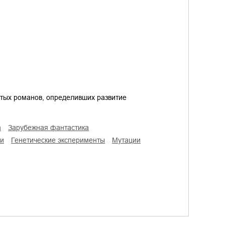
итых романов, определивших развитие
а
зарубежная фантастика
ои
генетические эксперименты
мутации