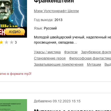
Франкенштейн
Мэри Уолстонкрафт Шелли
Год выхода:
2013
Язык:
Русский
AУДИО
Молодой швейцарский ученый, наделенный н
просвещения, овладева…
3
ужасы / мистика
фэнтези
зарубежное фэнт
становление героя
философская фантастик
захватывающие приключения
мутации
Вы
атно в формате mp3!
Добавлено
09.12.2023 15:15