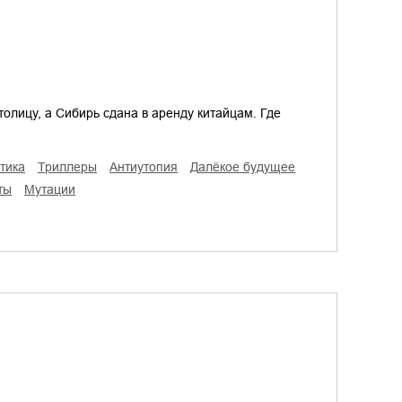
столицу, а Сибирь сдана в аренду китайцам. Где
тика
триллеры
антиутопия
далёкое будущее
ты
мутации