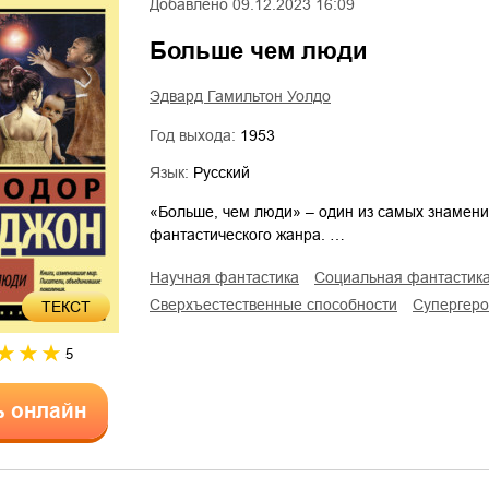
Добавлено
09.12.2023 16:09
Больше чем люди
Эдвард Гамильтон Уолдо
Год выхода:
1953
Язык:
Русский
«Больше, чем люди» – один из самых знамен
фантастического жанра. …
научная фантастика
социальная фантастик
сверхъестественные способности
супергер
ТЕКСТ
5
ь онлайн