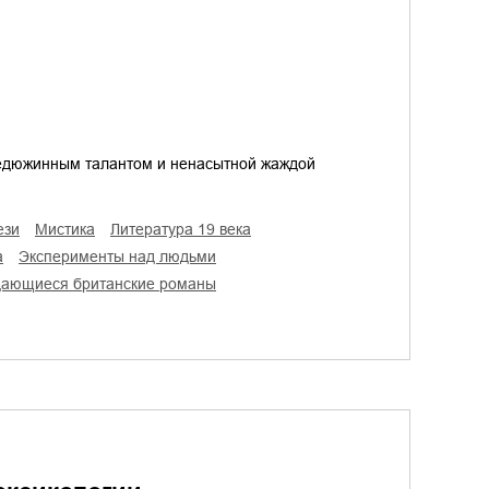
едюжинным талантом и ненасытной жаждой
ези
мистика
литература 19 века
а
эксперименты над людьми
дающиеся британские романы