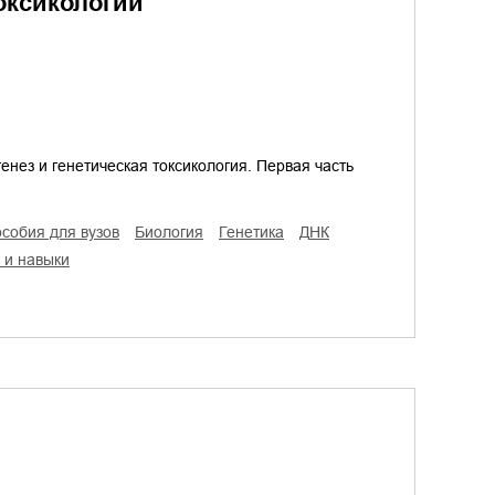
оксикологии
генез и генетическая токсикология. Первая часть
особия для вузов
биология
генетика
ДНК
я и навыки