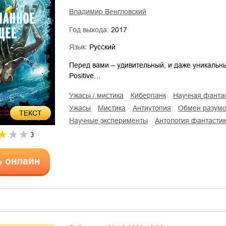
Владимир Венгловский
Год выхода:
2017
Язык:
Русский
Перед вами – удивительный, и даже уникальны
Positive…
ужасы / мистика
киберпанк
научная фанта
ужасы
мистика
антиутопия
обмен разум
ТЕКСТ
научные эксперименты
антология фантасти
3
ь онлайн