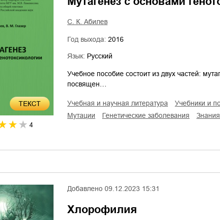
Мутагенез с основами генот
С. К. Абилев
Год выхода:
2016
Язык:
Русский
Учебное пособие состоит из двух частей: мута
посвящен…
учебная и научная литература
учебники и п
ТЕКСТ
мутации
генетические заболевания
знани
4
Добавлено
09.12.2023 15:31
Хлорофилия