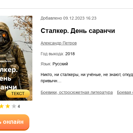
Добавлено
09.12.2023 16:23
Сталкер. День саранчи
Александр Петров
Год выхода:
2018
Язык:
Русский
Никто, ни сталкеры, ни учёные, не знают, отку
привычн…
боевики, остросюжетная литература
боевая
ТЕКСТ
4
ь онлайн