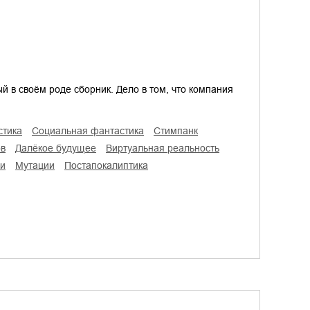
й в своём роде сборник. Дело в том, что компания
стика
социальная фантастика
стимпанк
ов
далёкое будущее
виртуальная реальность
ки
мутации
постапокалиптика