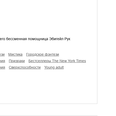
и его бессменная помощница Эбигейл Рук
ези
мистика
городское фэнтези
ния
призраки
бестселлеры The New York Times
ния
сверхспособности
young adult