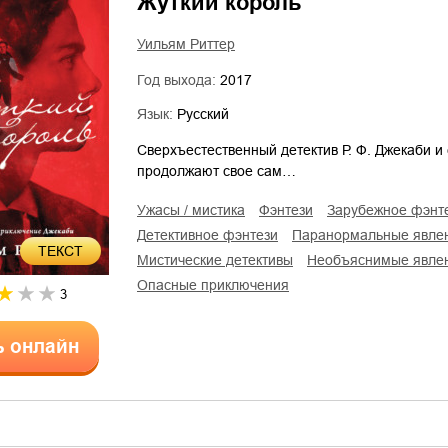
Жуткий король
Уильям Риттер
Год выхода:
2017
Язык:
Русский
Сверхъестественный детектив Р. Ф. Джекаби 
продолжают свое сам…
ужасы / мистика
фэнтези
зарубежное фэнт
детективное фэнтези
паранормальные явле
ТЕКСТ
мистические детективы
необъяснимые явле
опасные приключения
3
ь онлайн