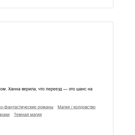
м. Ханна верила, что переезд — это шанс на
но-фантастические романы
магия / колдовство
зраки
темная магия