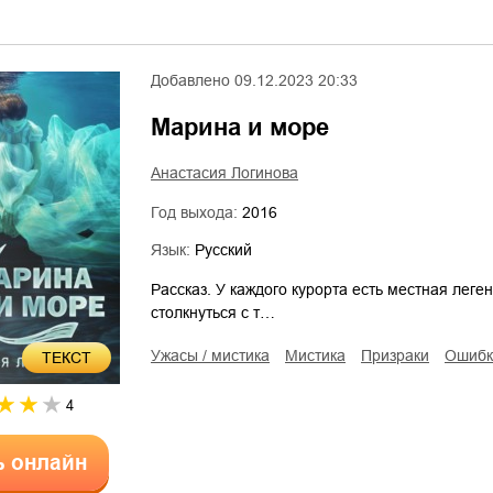
Добавлено
09.12.2023 20:33
Марина и море
Анастасия Логинова
Год выхода:
2016
Язык:
Русский
Рассказ. У каждого курорта есть местная леге
столкнуться с т…
ужасы / мистика
мистика
призраки
ошиб
ТЕКСТ
4
ь онлайн