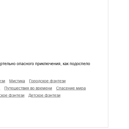
ертельно опасного приключения, как подоспело
ези
мистика
городское фэнтези
и
путешествия во времени
спасение мира
ское фэнтези
детское фэнтези