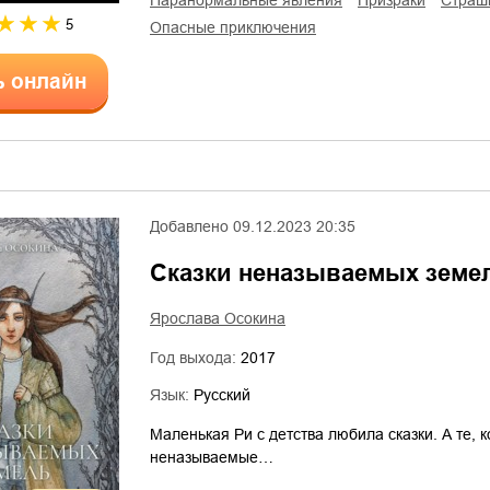
паранормальные явления
призраки
страш
5
опасные приключения
ь онлайн
Добавлено
09.12.2023 20:35
Сказки неназываемых земе
Ярослава Осокина
Год выхода:
2017
Язык:
Русский
Маленькая Ри с детства любила сказки. А те,
неназываемые…