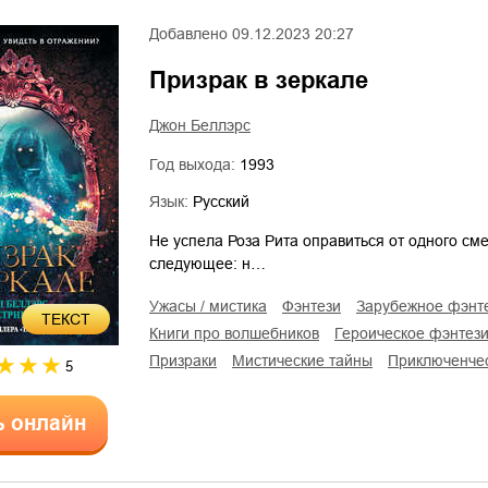
Добавлено
09.12.2023 20:27
Призрак в зеркале
Джон Беллэрс
Год выхода:
1993
Язык:
Русский
Не успела Роза Рита оправиться от одного см
следующее: н…
ужасы / мистика
фэнтези
зарубежное фэнт
ТЕКСТ
книги про волшебников
героическое фэнтез
призраки
мистические тайны
приключенче
5
ь онлайн