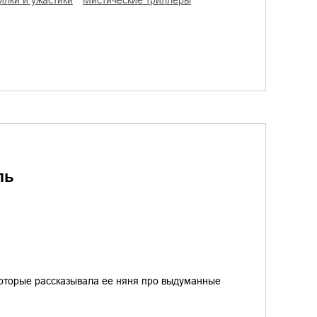
илки и ужастики
мистические триллеры
ль
 которые рассказывала ее няня про выдуманные