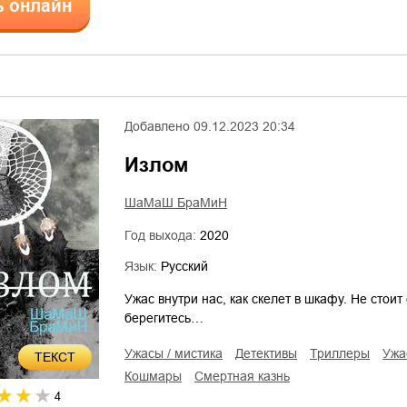
ь онлайн
Добавлено
09.12.2023 20:34
Излом
ШаМаШ БраМиН
Год выхода:
2020
Язык:
Русский
Ужас внутри нас, как скелет в шкафу. Не стоит
берегитесь…
ужасы / мистика
детективы
триллеры
уж
ТЕКСТ
кошмары
смертная казнь
4