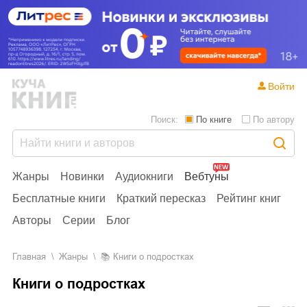
Войти
Поиск:
По книге
По автору
Жанры
Новинки
Аудиокниги
Вебтуны
Бесплатные книги
Краткий пересказ
Рейтинг книг
Авторы
Серии
Блог
Главная
Жанры
📚
Книги о подростках
Книги о подростках