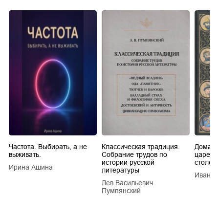
Частота. Выбирать, а не
Классическая традиция.
Домашн
выживать.
Собрание трудов по
царей в
истории русской
столети
Ирина Ашина
литературы
Иван Е
Лев Васильевич
Пумпянский