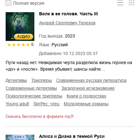
Полная версия
Волк в ее голове. Часть III
Андрей Сергеевич Терехов
Год выхода:
2023
AУДИО
Язык:
Русский
5
Добавлено
10.12.2023 05:37
Пути назад нет. Невидимая черта разделила жизнь героев на
«до» и «после». Время убывает, шансы найти…
детективы
триллеры
современная русская литература
современные детективы
загадочное исчезновение
психологические триллеры
книги о подростках
young adult
ЛитРес: чтец
молодежные романы
Скачать бесплатно в формате mp3!
Алиса и Диана в темной Руси