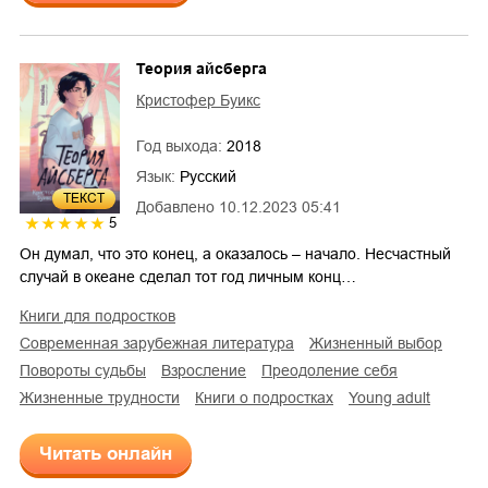
Теория айсберга
Кристофер Буикс
Год выхода:
2018
Язык:
Русский
ТЕКСТ
Добавлено
10.12.2023 05:41
5
Он думал, что это конец, а оказалось – начало. Несчастный
случай в океане сделал тот год личным конц…
книги для подростков
современная зарубежная литература
жизненный выбор
повороты судьбы
взросление
преодоление себя
жизненные трудности
книги о подростках
young adult
Читать онлайн