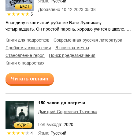
Язык:
Русский
ТЕКСТ
Добавлено
10.12.2023 05:38
5
Блондину в клетчатой рубашке Ване Лужникову
четырнадцать. Он простой парень, хорошо учится в школе. …
книги для подростков
современная русская литература
проблемы взросления
в поисках мечты
становление героя
поиск предназначения
книги о подростках
Читать онлайн
150 часов до встречи
Дмитрий Сергеевич Ткаченко
Год выхода:
2020
AУДИО
Язык:
Русский
4