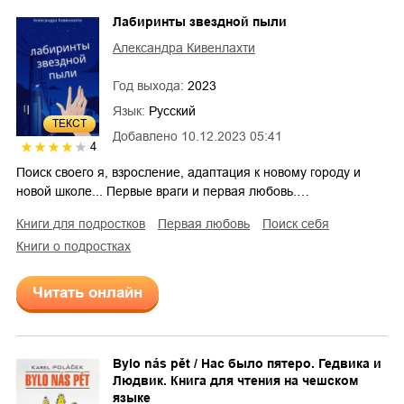
Лабиринты звездной пыли
Александра Кивенлахти
Год выхода:
2023
Язык:
Русский
ТЕКСТ
Добавлено
10.12.2023 05:41
4
Поиск своего я, взросление, адаптация к новому городу и
новой школе... Первые враги и первая любовь.…
книги для подростков
первая любовь
поиск себя
книги о подростках
Читать онлайн
Bylo nás pět / Нас было пятеро. Гедвика и
Людвик. Книга для чтения на чешском
языке