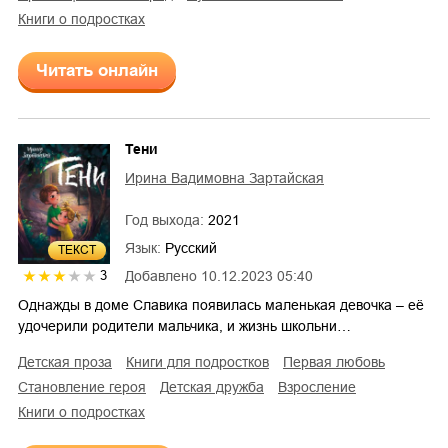
книги о подростках
Читать онлайн
Тени
Ирина Вадимовна Зартайская
Год выхода:
2021
Язык:
Русский
ТЕКСТ
Добавлено
10.12.2023 05:40
3
Однажды в доме Славика появилась маленькая девочка – её
удочерили родители мальчика, и жизнь школьни…
детская проза
книги для подростков
первая любовь
становление героя
детская дружба
взросление
книги о подростках