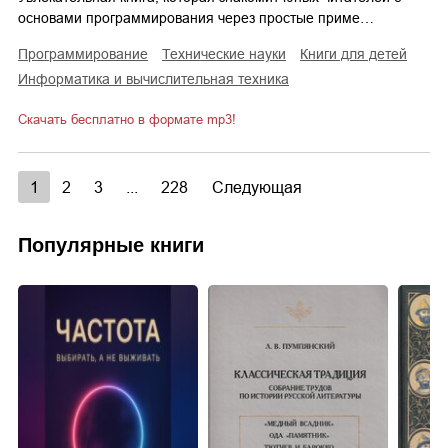
основами программирования через простые приме…
программирование
технические науки
книги для детей
информатика и вычислительная техника
Скачать бесплатно в формате mp3!
1
2
3
...
228
Следующая
Популярные книги