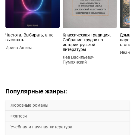
Частота. Выбирать, а не
Классическая традиция.
Домашн
выживать.
Собрание трудов по
царей в
истории русской
столети
Ирина Ашина
литературы
Иван Е
Лев Васильевич
Пумпянский
Популярные жанры:
любовные романы
фэнтези
учебная и научная литература