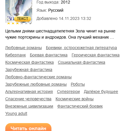
Год выхода:
2012
Язык:
Русский
Добавлено
14.11.2023 13:32
ТЕКСТ
3
Целыми днями шестнадцатилетняя Зола чинит на рынке
чужие портскрины и андроидов. Она лучший механик …
любовные романы
боевики, остросюжетная литература
киберпанк
боевая фантастика
героическая фантастика
космическая фантастика
социальная фантастика
зарубежная фантастика
любовно-фантастические романы
зарубежные любовные романы
роботы
альтернативная история
супергерои
далёкое будущее
спасение человечества
космические войны
внеземные цивилизации
фантастический боевик
young adult
Читать онлайн