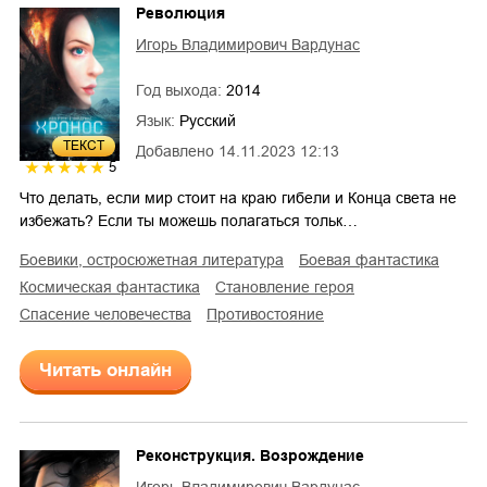
Революция
Игорь Владимирович Вардунас
Год выхода:
2014
Язык:
Русский
ТЕКСТ
Добавлено
14.11.2023 12:13
5
Что делать, если мир стоит на краю гибели и Конца света не
избежать? Если ты можешь полагаться тольк…
боевики, остросюжетная литература
боевая фантастика
космическая фантастика
становление героя
спасение человечества
противостояние
Читать онлайн
Реконструкция. Возрождение
Игорь Владимирович Вардунас