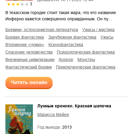
3
В техасском городке стоит такая жара, что его название
Инферно кажется совершенно оправданным. Он пу…
боевики, остросюжетная литература
ужасы / мистика
боевая фантастика
зарубежная фантастика
ужасы
вторжение «чужих»
ксенофантастика
спасение человечества
психологическая фантастика
внеземные цивилизации
хоррор
монстры
фантастический боевик
приключенческая фантастика
Читать онлайн
Лунные хроники. Красная шапочка
Марисса Мейер
Год выхода:
2013