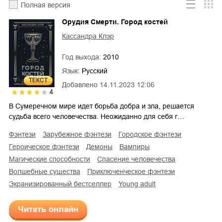
Полная версия
Орудия Смерти. Город костей
Кассандра Клэр
Год выхода:
2010
Язык:
Русский
ТЕКСТ
Добавлено
14.11.2023 12:06
4
В Сумеречном мире идет борьба добра и зла, решается
судьба всего человечества. Неожиданно для себя г…
фэнтези
зарубежное фэнтези
городское фэнтези
героическое фэнтези
демоны
вампиры
магические способности
спасение человечества
волшебные существа
приключенческое фэнтези
экранизированный бестселлер
young adult
Читать онлайн