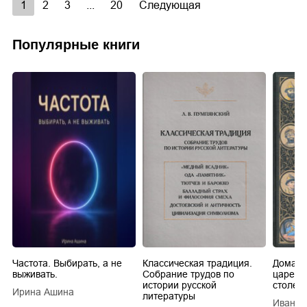
1
2
3
...
20
Следующая
Популярные книги
Частота. Выбирать, а не
Классическая традиция.
Домашн
выживать.
Собрание трудов по
царей в
истории русской
столети
Ирина Ашина
литературы
Иван Е