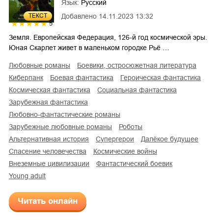
Язык:
Русский
Добавлено
14.11.2023 13:32
ТЕКСТ
5
Земля. Европейская Федерация, 126-й год космической эры.
Юная Скарлет живет в маленьком городке Рьё …
любовные романы
боевики, остросюжетная литература
киберпанк
боевая фантастика
героическая фантастика
космическая фантастика
социальная фантастика
зарубежная фантастика
любовно-фантастические романы
зарубежные любовные романы
роботы
альтернативная история
супергерои
далёкое будущее
спасение человечества
космические войны
внеземные цивилизации
фантастический боевик
young adult
Читать онлайн