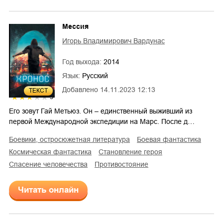
Мессия
Игорь Владимирович Вардунас
Год выхода:
2014
Язык:
Русский
Добавлено
14.11.2023 12:13
ТЕКСТ
3
Его зовут Гай Метьюз. Он – единственный выживший из
первой Международной экспедиции на Марс. После д…
боевики, остросюжетная литература
боевая фантастика
космическая фантастика
становление героя
спасение человечества
противостояние
Читать онлайн