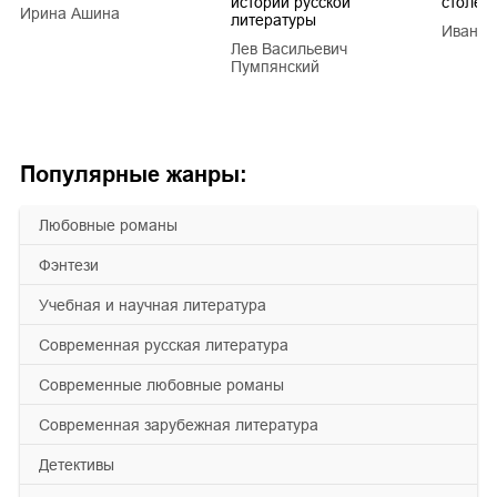
истории русской
столети
Ирина Ашина
литературы
Иван Е
Лев Васильевич
Пумпянский
Популярные жанры:
любовные романы
фэнтези
учебная и научная литература
современная русская литература
современные любовные романы
современная зарубежная литература
детективы