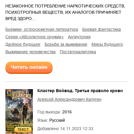
НЕЗАКОННОЕ ПОТРЕБЛЕНИЕ НАРКОТИЧЕСКИХ СРЕДСТВ,
ПСИХОТРОПНЫХ ВЕЩЕСТВ, ИХ АНАЛОГОВ ПРИЧИНЯЕТ
ВРЕД ЗДОРО…
боевики, остросюжетная литература
боевая фантастика
серия «Абсолютное оружие»
антиутопия
далёкое будущее
борьба за выживание
миры будущего
выживание человечества
постапокалиптика
Читать онлайн
Кластер Войвод. Третье правило крови
Алексей Александрович Калугин
Год выхода:
2016
Язык:
Русский
Добавлено
14.11.2023 12:33
ТЕКСТ
3