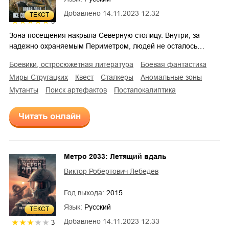
Добавлено
14.11.2023 12:32
ТЕКСТ
5
Зона посещения накрыла Северную столицу. Внутри, за
надежно охраняемым Периметром, людей не осталось…
боевики, остросюжетная литература
боевая фантастика
миры Стругацких
квест
сталкеры
аномальные зоны
мутанты
поиск артефактов
постапокалиптика
Читать онлайн
Метро 2033: Летящий вдаль
Виктор Робертович Лебедев
Год выхода:
2015
Язык:
Русский
ТЕКСТ
Добавлено
14.11.2023 12:33
3