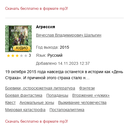
Скачать бесплатно в формате mp3!
Агрессия
Вячеслав Владимирович Шалыгин
Год выхода:
2015
AУДИО
Язык:
Русский
3
Добавлено
14.11.2023 12:37
19 октября 2015 года навсегда останется в истории как «День
Страха». И причиной этого страха стало н…
боевики, остросюжетная литература
фэнтези
боевая фантастика
попаданцы
вторжение «чужих»
квест
аномальные зоны
выживание человечества
мировая катастрофа
постапокалиптика
Скачать бесплатно в формате mp3!