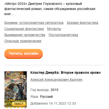
«Метро 2033» Дмитрия Глуховского – культовый
фантастический роман, самая обсуждаемая российская
книг…
боевики, остросюжетная литература
боевая фантастика
социальная фантастика
мутанты
выживание человечества
постапокалиптика
опасные приключения
Читать онлайн
Кластер Джерба: Второе правило крови
Алексей Александрович Калугин
Год выхода:
2015
Язык:
Русский
Добавлено
14.11.2023 12:33
ТЕКСТ
5