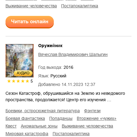
выживание человечества
постапокалиптика
Читать онлайн
Оружейник
Вячеслав Владимирович Шалыгин
Год выхода:
2016
AУДИО
Язык:
Русский
5
Добавлено
14.11.2023 12:37
Сезон Катастроф, обрушившийся на Землю из неведомого
пространства, продолжается! Центр его изучения …
боевики, остросюжетная литература
фэнтези
боевая фантастика
попаданцы
вторжение «чужих»
квест
аномальные зоны
выживание человечества
мировая катастрофа
постапокалиптика