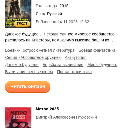
Год выхода:
2015
Язык:
Русский
Добавлено
14.11.2023 12:32
ТЕКСТ
5
Далекое будущее… Некогда единое мировое сообщество
распалось на Кластеры, немыслимо высокие башни ко…
боевики, остросюжетная литература
боевая фантастика
серия «Абсолютное оружие»
антиутопия
далёкое будущее
борьба за выживание
миры будущего
выживание человечества
постапокалиптика
Читать онлайн
Метро 2035
Дмитрий Алексеевич Глуховский