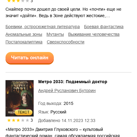
3
Снайпер почти дошел до своей цели. Но «почти» еще не
значит «дойти». Ведь в Зоне действуют жестокие,…
боевики, остросюжетная литература
боевая фантастика
аномальные зоны
мутанты
выживание человечества
постапокалиптика
сверхспособности
Читать онлайн
Метро 2033: Подземный доктор
Андрей Русланович Буторин
Год выхода:
2015
Язык:
Русский
ТЕКСТ
3
Добавлено
14.11.2023 12:33
«Метро 2033» Дмитрия Глуховского – культовый
фантастический роман, самая обсуждаемая российская