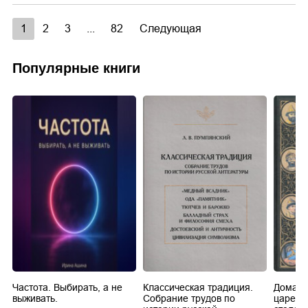
1
2
3
...
82
Следующая
Популярные книги
Частота. Выбирать, а не
Классическая традиция.
Домашн
выживать.
Собрание трудов по
царей в