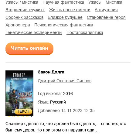
ужасы / мистика
научная фантастика
ужасы
мистика
вторжение «чужих»
жизнь после смерти
антиутопия
сборник рассказов
близкое будущее
становление героя
хроноопера
психологическая фантастика
генетические эксперименты
постапокалиптика
Читать онлайн
Закон Долга
Дмитрий Олегович Силлов
Год выхода:
2016
Язык:
Русский
Добавлено
14.11.2023 12:35
ТЕКСТ
5
Снайпер сделал то, что должен был сделать, – спас тех, кто
был ему дорог. Но при этом он нарушил оди…