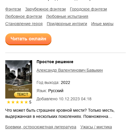
фэнтези
зарубежное фэнтези
городское фэнтези
любовное фэнтези
любовные испытания
становление героя
придворные интриги
иные миры
Читать онлайн
Простое решение
Александр Валентинович Бавыкин
Год выхода:
2022
Язык:
Русский
ТЕКСТ
Добавлено
10.12.2023 04:18
5
Что может быть страшнее кровной мести? Только месть,
выдержанная в нескольких поколениях. Помноженна…
боевики, остросюжетная литература
ужасы / мистика