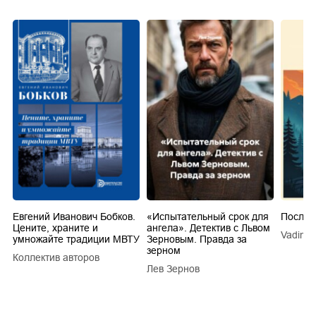
Евгений Иванович Бобков.
«Испытательный срок для
Послед
Цените, храните и
ангела». Детектив с Львом
Vadim V
умножайте традиции МВТУ
Зерновым. Правда за
зерном
Коллектив авторов
a
Лев Зернов