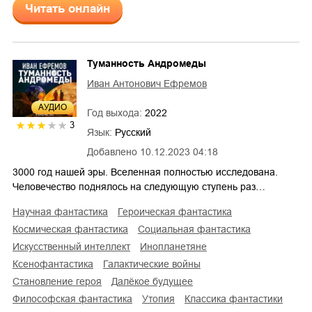
Читать онлайн
Туманность Андромеды
Иван Антонович Ефремов
AУДИО
Год выхода:
2022
3
Язык:
Русский
Добавлено
10.12.2023 04:18
3000 год нашей эры. Вселенная полностью исследована.
Человечество поднялось на следующую ступень раз…
научная фантастика
героическая фантастика
космическая фантастика
социальная фантастика
искусственный интеллект
инопланетяне
ксенофантастика
галактические войны
становление героя
далёкое будущее
философская фантастика
утопия
классика фантастики