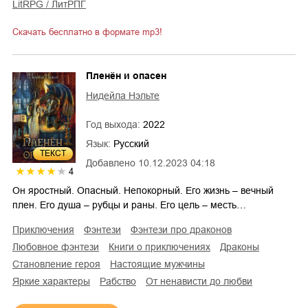
LitRPG / ЛитРПГ
Скачать бесплатно в формате mp3!
Пленён и опасен
Нидейла Нэльте
Год выхода:
2022
Язык:
Русский
ТЕКСТ
Добавлено
10.12.2023 04:18
4
Он яростный. Опасный. Непокорный. Его жизнь – вечный
плен. Его душа – рубцы и раны. Его цель – месть…
приключения
фэнтези
фэнтези про драконов
любовное фэнтези
книги о приключениях
драконы
становление героя
настоящие мужчины
яркие характеры
рабство
от ненависти до любви