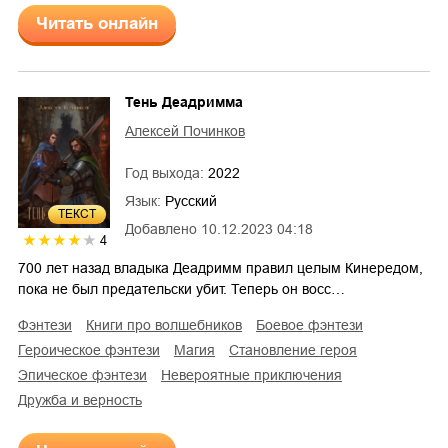
Читать онлайн
Тень Деадримма
Алексей Починков
Год выхода:
2022
Язык:
Русский
ТЕКСТ
Добавлено
10.12.2023 04:18
4
700 лет назад владыка Деадримм правил целым Кинередом,
пока не был предательски убит. Теперь он восс…
фэнтези
книги про волшебников
боевое фэнтези
героическое фэнтези
магия
становление героя
эпическое фэнтези
невероятные приключения
дружба и верность