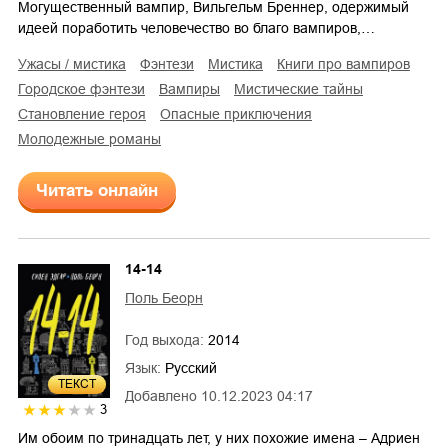
Могущественный вампир, Вильгельм Бреннер, одержимый
идеей поработить человечество во благо вампиров,…
ужасы / мистика
фэнтези
мистика
книги про вампиров
городское фэнтези
вампиры
мистические тайны
становление героя
опасные приключения
молодежные романы
Читать онлайн
14-14
Поль Беорн
Год выхода:
2014
Язык:
Русский
ТЕКСТ
Добавлено
10.12.2023 04:17
3
Им обоим по тринадцать лет, у них похожие имена – Адриен