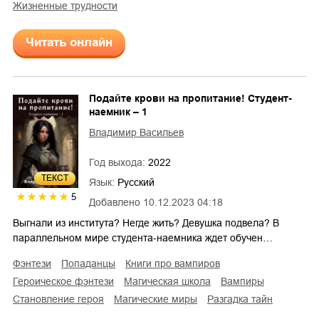
жизненные трудности
Читать онлайн
Подайте крови на пропитание! Студент-
наемник – 1
Владимир Васильев
Год выхода:
2022
ТЕКСТ
Язык:
Русский
5
Добавлено
10.12.2023 04:18
Выгнали из института? Негде жить? Девушка подвела? В
параллельном мире студента-наемника ждет обучен…
фэнтези
попаданцы
книги про вампиров
героическое фэнтези
магическая школа
вампиры
становление героя
магические миры
разгадка тайн