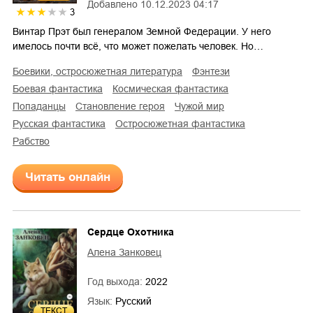
Добавлено
10.12.2023 04:17
3
Винтар Прэт был генералом Земной Федерации. У него
имелось почти всё, что может пожелать человек. Но…
боевики, остросюжетная литература
фэнтези
боевая фантастика
космическая фантастика
попаданцы
становление героя
чужой мир
русская фантастика
остросюжетная фантастика
рабство
Читать онлайн
Сердце Охотника
Алена Занковец
Год выхода:
2022
Язык:
Русский
ТЕКСТ