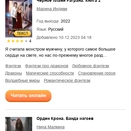
Черное пламя Раграна. Книга 2
Марина Индиви
Год выхода:
2022
Язык:
Русский
ТЕКСТ
Добавлено
10.12.2023 04:18
4
Я считала монстром мужчину, у которого самое большое
сердце на свете, но нас по-прежнему многое разд…
фэнтези
фэнтези про драконов
любовное фэнтези
драконы
магические способности
становление героя
волшебные миры
романтическое фэнтези
Читать онлайн
Орден Крона. Банда изгоев
Нина Малкина