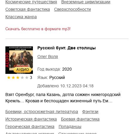
космические путешествия
внеземные цивилизации
советская фантастика
сверхспособности
классика жанра
Скачать бесплатно в формате mp3!
Русский бунт. Две столицы
Олег Воля
Год выхода:
2020
AУДИО
Язык:
Русский
3
Добавлено
10.12.2023 04:18
Взят Оренбург, пала Казань, дотла сожжен нижегородский
Кремль… Кровав и беспощаден жизненный путь Ем…
боевики, остросюжетная литература
фэнтези
историческая фантастика
боевая фантастика
героическая фантастика
попаданцы
альтернативная история
становление героя