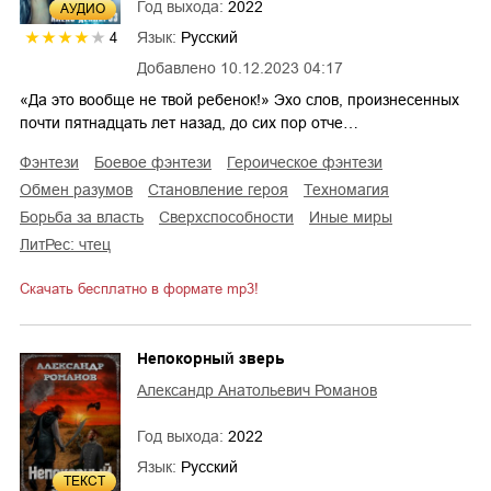
Год выхода:
2022
AУДИО
Язык:
Русский
4
Добавлено
10.12.2023 04:17
«Да это вообще не твой ребенок!» Эхо слов, произнесенных
почти пятнадцать лет назад, до сих пор отче…
фэнтези
боевое фэнтези
героическое фэнтези
обмен разумов
становление героя
техномагия
борьба за власть
сверхспособности
иные миры
ЛитРес: чтец
Скачать бесплатно в формате mp3!
Непокорный зверь
Александр Анатольевич Романов
Год выхода:
2022
Язык:
Русский
ТЕКСТ