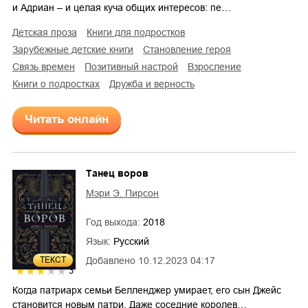
и Адриан – и целая куча общих интересов: пе…
детская проза
книги для подростков
зарубежные детские книги
становление героя
связь времен
позитивный настрой
взросление
книги о подростках
дружба и верность
Читать онлайн
Танец воров
Мэри Э. Пирсон
Год выхода:
2018
Язык:
Русский
ТЕКСТ
Добавлено
10.12.2023 04:17
3
Когда патриарх семьи Белленджер умирает, его сын Джейс
становится новым патри. Даже соседние королев…