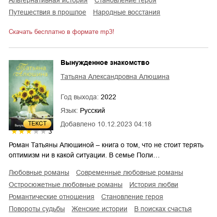
путешествия в прошлое
народные восстания
Скачать бесплатно в формате mp3!
Вынужденное знакомство
Татьяна Александровна Алюшина
Год выхода:
2022
Язык:
Русский
ТЕКСТ
Добавлено
10.12.2023 04:18
3
Роман Татьяны Алюшиной – книга о том, что не стоит терять
оптимизм ни в какой ситуации. В семье Поли…
любовные романы
современные любовные романы
остросюжетные любовные романы
история любви
романтические отношения
становление героя
повороты судьбы
женские истории
в поисках счастья