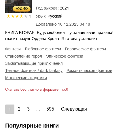
Год выхода:
2021
AУДИО
Язык:
Русский
4
Добавлено
10.12.2023 04:18
КНИГА ВТОРАЯ. Будь свободен – устанавливай правила! –
гласит лозунг Ордена Крона. Я готова установит…
фэнтези
любовное фэнтези
героическое фэнтези
становление героя
эпическое фэнтези
захватывающие приключения
темное фэнтези / dark fantasy
романтическое фэнтези
магические академии
Скачать бесплатно в формате mp3!
1
2
3
...
595
Следующая
Популярные книги