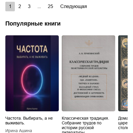
1
2
3
...
25
Следующая
Популярные книги
Частота. Выбирать, а не
Классическая традиция.
Домашн
выживать.
Собрание трудов по
царей в
истории русской
столети
Ирина Ашина
литературы