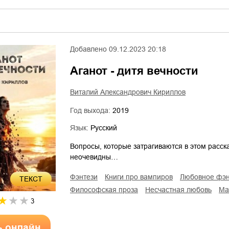
Добавлено
09.12.2023 20:18
Аганот - дитя вечности
Виталий Александрович Кириллов
Год выхода:
2019
Язык:
Русский
Вопросы, которые затрагиваются в этом расск
неочевидны…
фэнтези
книги про вампиров
любовное фэ
ТЕКСТ
философская проза
несчастная любовь
м
3
ь онлайн