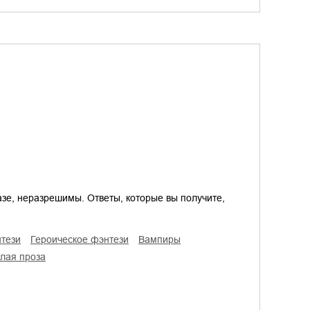
азе, неразрешимы. Ответы, которые вы получите,
нтези
героическое фэнтези
вампиры
алая проза