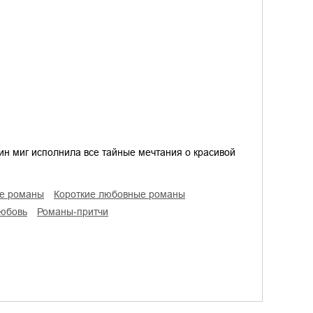
ин миг исполнила все тайные мечтания о красивой
ые романы
короткие любовные романы
любовь
романы-притчи