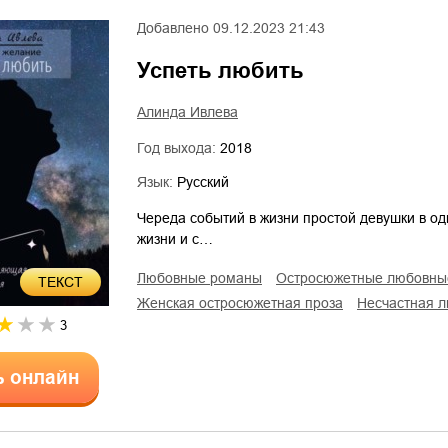
Добавлено
09.12.2023 21:43
Успеть любить
Алинда Ивлева
Год выхода:
2018
Язык:
Русский
Череда событий в жизни простой девушки в од
жизни и с…
любовные романы
остросюжетные любовн
ТЕКСТ
женская остросюжетная проза
несчастная 
3
ь онлайн