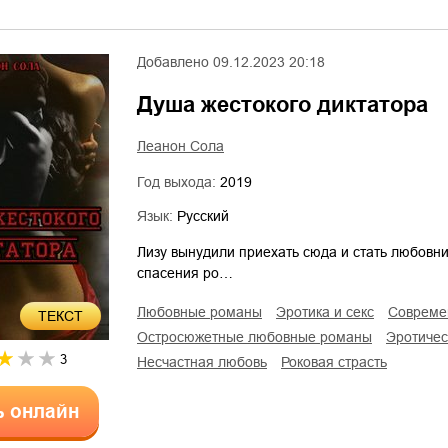
Добавлено
09.12.2023 20:18
Душа жестокого диктатора
Леанон Сола
Год выхода:
2019
Язык:
Русский
Лизу вынудили приехать сюда и стать любовни
спасения ро…
любовные романы
эротика и секс
соврем
ТЕКСТ
остросюжетные любовные романы
эротиче
3
несчастная любовь
роковая страсть
ь онлайн