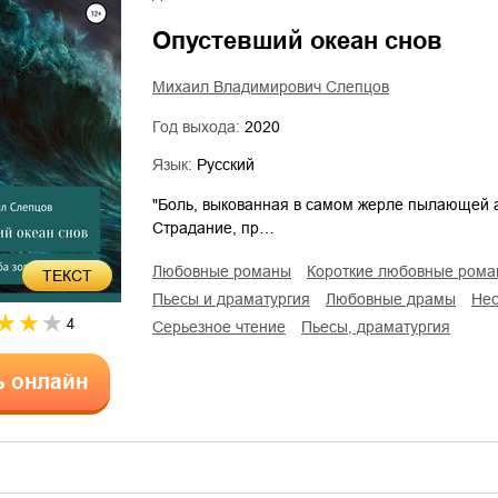
Опустевший океан снов
Михаил Владимирович Слепцов
Год выхода:
2020
Язык:
Русский
"Боль, выкованная в самом жерле пылающей ад
Страдание, пр…
любовные романы
короткие любовные ром
ТЕКСТ
пьесы и драматургия
любовные драмы
н
4
серьезное чтение
пьесы, драматургия
ь онлайн