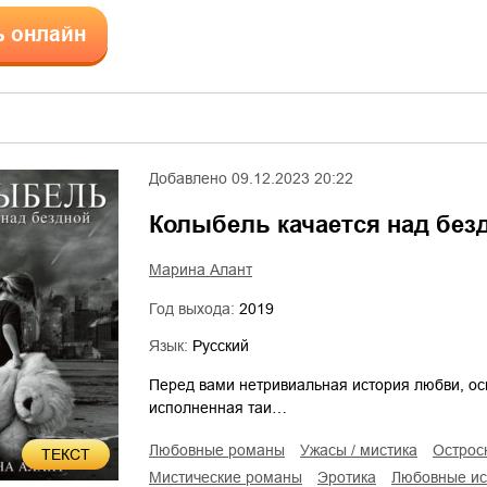
ь онлайн
Добавлено
09.12.2023 20:22
Колыбель качается над без
Марина Алант
Год выхода:
2019
Язык:
Русский
Перед вами нетривиальная история любви, ос
исполненная таи…
любовные романы
ужасы / мистика
остро
ТЕКСТ
мистические романы
эротика
любовные и