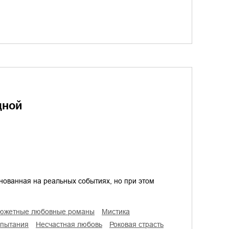
дной
нованная на реальных событиях, но при этом
сюжетные любовные романы
мистика
спытания
несчастная любовь
роковая страсть