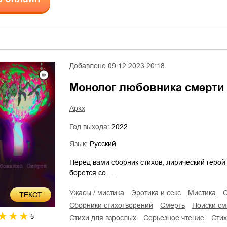
Добавлено
09.12.2023 20:18
Монолог любовника смерти
Apkx
Год выхода:
2022
Язык:
Русский
Перед вами сборник стихов, лирический герой
борется со …
ужасы / мистика
эротика и секс
мистика
ТЕКСТ
сборники стихотворений
смерть
поиски с
5
стихи для взрослых
серьезное чтение
cти