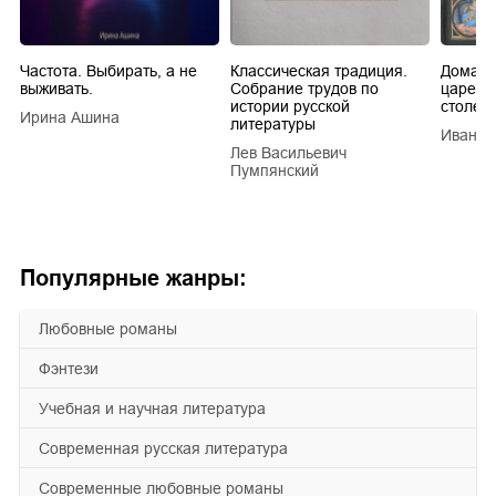
Частота. Выбирать, а не
Классическая традиция.
Домашн
выживать.
Собрание трудов по
царей в
истории русской
столети
Ирина Ашина
литературы
Иван Е
Лев Васильевич
Пумпянский
Популярные жанры:
любовные романы
фэнтези
учебная и научная литература
современная русская литература
современные любовные романы