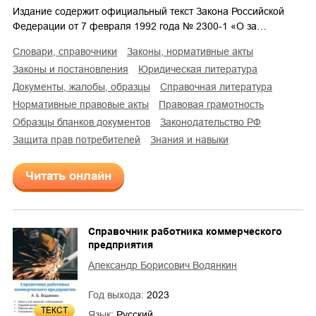
Издание содержит официальный текст Закона Российской
Федерации от 7 февраля 1992 года № 2300-1 «О за…
словари, справочники
законы, нормативные акты
законы и постановления
юридическая литература
документы, жалобы, образцы
справочная литература
нормативные правовые акты
правовая грамотность
образцы бланков документов
законодательство РФ
защита прав потребителей
знания и навыки
Читать онлайн
Справочник работника коммерческого
предприятия
Александр Борисович Водянкин
Год выхода:
2023
ТЕКСТ
Язык:
Русский