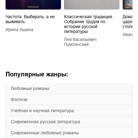
Частота. Выбирать, а не
Классическая традиция.
Домашн
выживать.
Собрание трудов по
царей в
истории русской
столети
Ирина Ашина
литературы
Иван Е
Лев Васильевич
Пумпянский
Популярные жанры:
любовные романы
фэнтези
учебная и научная литература
современная русская литература
современные любовные романы