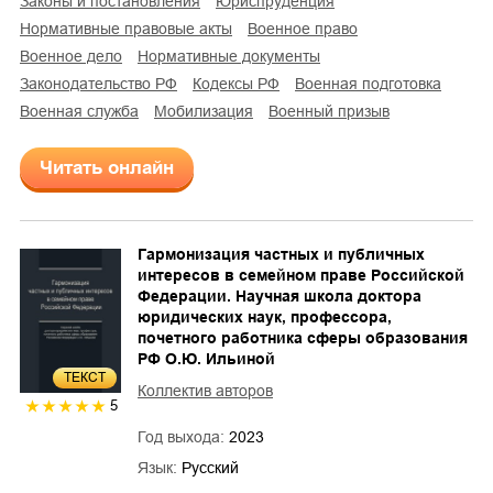
законы и постановления
юриспруденция
нормативные правовые акты
военное право
военное дело
нормативные документы
законодательство РФ
кодексы РФ
военная подготовка
военная служба
мобилизация
военный призыв
Читать онлайн
Гармонизация частных и публичных
интересов в семейном праве Российской
Федерации. Научная школа доктора
юридических наук, профессора,
почетного работника сферы образования
РФ О.Ю. Ильиной
ТЕКСТ
Коллектив авторов
5
Год выхода:
2023
Язык:
Русский