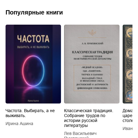
Популярные книги
Частота. Выбирать, а не
Классическая традиция.
Домашн
выживать.
Собрание трудов по
царей в
истории русской
столети
Ирина Ашина
литературы
Иван Е
Лев Васильевич