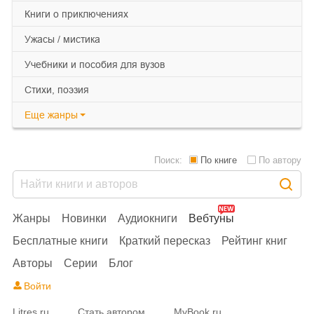
книги о приключениях
ужасы / мистика
учебники и пособия для вузов
cтихи, поэзия
Еще
жанры
Поиск:
По книге
По автору
Жанры
Новинки
Аудиокниги
Вебтуны
Бесплатные книги
Краткий пересказ
Рейтинг книг
Авторы
Серии
Блог
Войти
Litres.ru
Стать автором
MyBook.ru