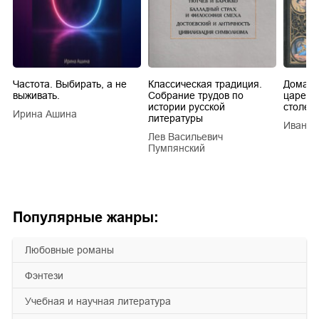
Частота. Выбирать, а не
Классическая традиция.
Домашн
выживать.
Собрание трудов по
царей в
истории русской
столети
Ирина Ашина
литературы
Иван Е
Лев Васильевич
Пумпянский
Популярные жанры:
любовные романы
фэнтези
учебная и научная литература