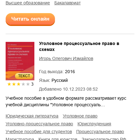
высшее образование
бакалавриат
Читать онлайн
Уголовное процессуальное право в
схемах
Игорь Олегович Измайлов
Год выхода:
2016
ТЕКСТ
Язык:
Русский
3
Добавлено
10.12.2023 08:52
Учебное пособие в удобном формате рассматривает курс
учебной дисциплины "Уголовное процессуаль…
юридическая литература
уголовное право
уголовно-процессуальное право
юриспруденция
учебное пособие для студентов
процессуальное право
магистратура
книги для юристов
законодательство РФ