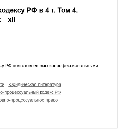
дексу РФ в 4 т. Том 4.
х—хii
ксу РФ подготовлен высокопрофессиональными
РФ
юридическая литература
вно-процессуальный кодекс РФ
ловно-процессуальное право