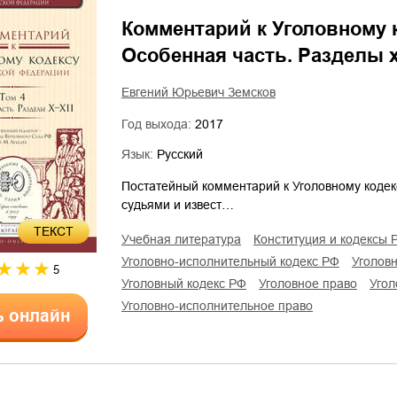
Комментарий к Уголовному ко
Особенная часть. Разделы 
Евгений Юрьевич Земсков
Год выхода:
2017
Язык:
Русский
Постатейный комментарий к Уголовному коде
судьями и извест…
ТЕКСТ
учебная литература
конституция и кодексы 
уголовно-исполнительный кодекс РФ
уголо
5
уголовный кодекс РФ
уголовное право
уго
уголовно-исполнительное право
ь онлайн