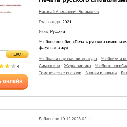
Николай Алексеевич Богомолов
Год выхода:
2021
Язык:
Русский
Учебное пособие «Печать русского символизма
факультета жур…
ТЕКСТ
учебная и научная литература
учебники и п
символизм
журналистика
учебные пособи
4
тематические словари
знания и навыки
л
ь онлайн
Добавлено
10.12.2023 02:11