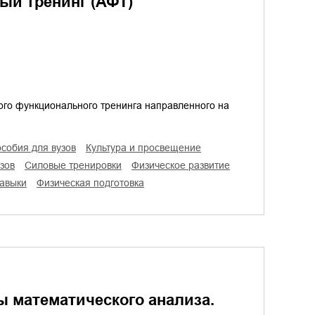
й тренинг (АФТ)
ого функционального тренинга направленного на
особия для вузов
культура и просвещение
зов
силовые тренировки
физическое развитие
навыки
физическая подготовка
 математического анализа.