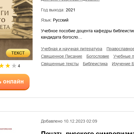
Год выхода:
2021
Язык:
Русский
Учебное пособие доцента кафедры библеистик
кандидата богосло…
учебная и научная литература
православно
ТЕКСТ
Священное Писание
богословие
учебные 
священные тексты
библеистика
изучение 
4
ь онлайн
Добавлено
10.12.2023 02:09
Печать русского символизм