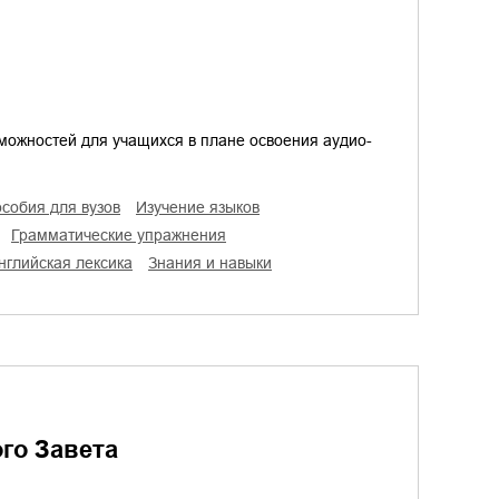
можностей для учащихся в плане освоения аудио-
особия для вузов
изучение языков
грамматические упражнения
английская лексика
знания и навыки
го Завета