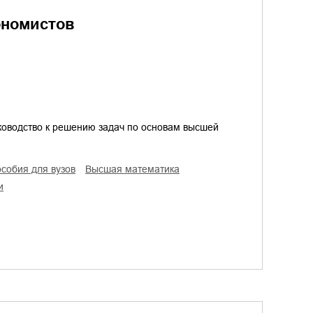
ономистов
руководство к решению задач по основам высшей
особия для вузов
высшая математика
и