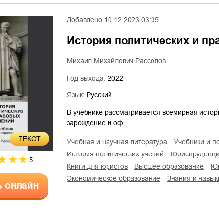
Добавлено
10.12.2023 03:35
История политических и пр
Михаил Михайлович Рассолов
Год выхода:
2022
Язык:
Русский
В учебнике рассматривается всемирная истор
зарождение и оф…
ТЕКСТ
учебная и научная литература
учебники и п
история политических учений
юриспруденц
5
книги для юристов
высшее образование
экономическое образование
знания и навык
ь онлайн