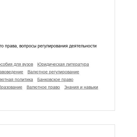
о права, вопросы регулирования деятельности
особия для вузов
юридическая литература
равоведение
валютное регулирование
алютная политика
банковское право
образование
валютное право
знания и навыки