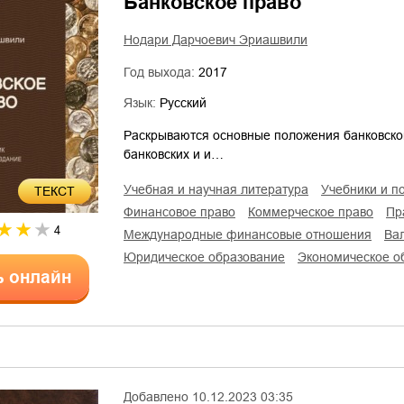
Банковское право
Нодари Дарчоевич Эриашвили
Год выхода:
2017
Язык:
Русский
Раскрываются основные положения банковског
банковских и и…
учебная и научная литература
учебники и п
ТЕКСТ
финансовое право
коммерческое право
п
4
международные финансовые отношения
в
юридическое образование
экономическое 
ь онлайн
Добавлено
10.12.2023 03:35