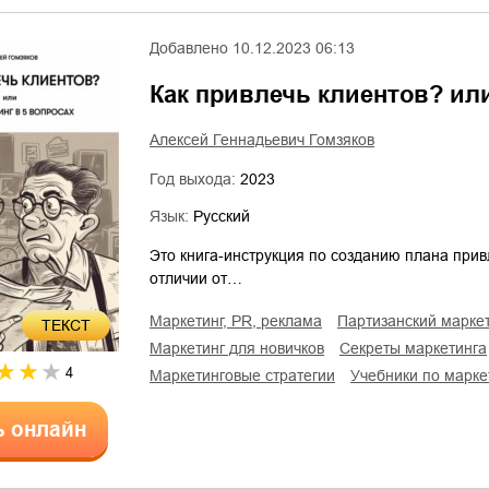
Добавлено
10.12.2023 06:13
Как привлечь клиентов? или
Алексей Геннадьевич Гомзяков
Год выхода:
2023
Язык:
Русский
Это книга-инструкция по созданию плана прив
отличии от…
маркетинг, PR, реклама
партизанский марке
ТЕКСТ
маркетинг для новичков
секреты маркетинга
4
маркетинговые стратегии
учебники по марке
ь онлайн