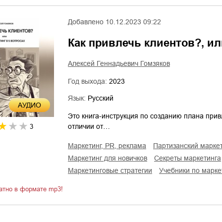
Добавлено
10.12.2023 09:22
Как привлечь клиентов?, ил
Алексей Геннадьевич Гомзяков
Год выхода:
2023
Язык:
Русский
AУДИО
Это книга-инструкция по созданию плана прив
отличии от…
3
маркетинг, PR, реклама
партизанский марке
маркетинг для новичков
секреты маркетинга
маркетинговые стратегии
учебники по марке
атно в формате mp3!