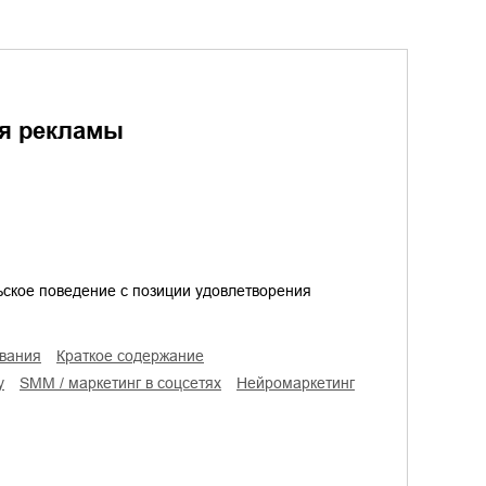
ия рекламы
ьское поведение с позиции удовлетворения
ования
краткое содержание
у
SMM / маркетинг в соцсетях
нейромаркетинг