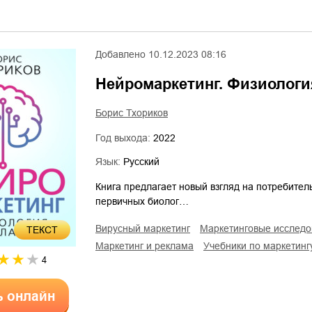
Добавлено
10.12.2023 08:16
Нейромаркетинг. Физиолог
Борис Тхориков
Год выхода:
2022
Язык:
Русский
Книга предлагает новый взгляд на потребител
первичных биолог…
вирусный маркетинг
маркетинговые исслед
ТЕКСТ
маркетинг и реклама
учебники по маркетинг
4
ь онлайн