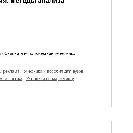
ия. Методы анализа
и
и объяснить использование экономико-
R, реклама
учебники и пособия для вузов
ия и навыки
учебники по маркетингу