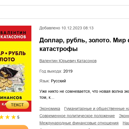
Добавлено
10.12.2023 08:13
Доллар, рубль, золото. Мир
катастрофы
Валентин Юрьевич Катасонов
Год выхода:
2019
Язык:
Русский
Уже никто не сомневается, что новая волна эк
том, к…
ТЕКСТ
экономика
гуманитарные и общественные н
современное политическое положение
эко
5
международные финансовые отношения
н