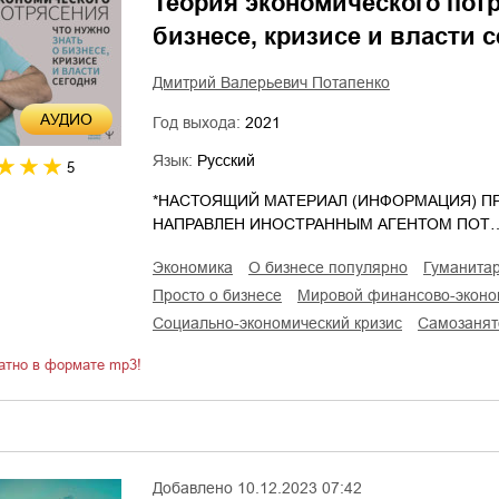
Теория экономического потр
бизнесе, кризисе и власти 
Дмитрий Валерьевич Потапенко
AУДИО
Год выхода:
2021
Язык:
Русский
5
*НАСТОЯЩИЙ МАТЕРИАЛ (ИНФОРМАЦИЯ) ПР
НАПРАВЛЕН ИНОСТРАННЫМ АГЕНТОМ ПОТ
экономика
о бизнесе популярно
гуманита
просто о бизнесе
мировой финансово-эконо
социально-экономический кризис
самозанят
атно в формате mp3!
Добавлено
10.12.2023 07:42