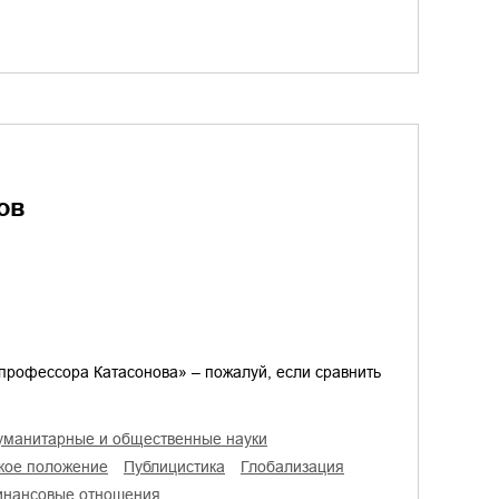
ов
профессора Катасонова» – пожалуй, если сравнить
гуманитарные и общественные науки
ское положение
публицистика
глобализация
инансовые отношения