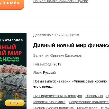
социально-экономический кризис
ь онлайн
Добавлено
10.12.2023 08:13
Дивный новый мир финанс
Валентин Юрьевич Катасонов
Год выхода:
2019
Язык:
Русский
Новый выпуск из серии «Финансовые хроники 
его с пред…
публицистическая литература
экономика
мировая экономика
современное политиче
ТЕКСТ
экономическая политика
международные ф