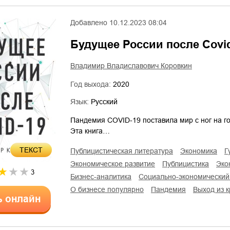
Добавлено
10.12.2023 08:04
Будущее России после Covi
Владимир Владиславович Коровкин
Год выхода:
2020
Язык:
Русский
Пандемия COVID-19 поставила мир с ног на го
Эта книга…
ТЕКСТ
публицистическая литература
экономика
экономическое развитие
публицистика
эк
3
бизнес-аналитика
социально-экономический
о бизнесе популярно
пандемия
выход из 
ь онлайн