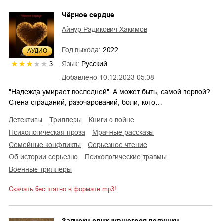
Чёрное сердце
Айнур Радикович Хакимов
Год выхода:
2022
AУДИО
Язык:
Русский
3
Добавлено
10.12.2023 05:08
"Надежда умирает последней". А может быть, самой первой?
Стена страданий, разочарований, боли, кото…
детективы
триллеры
книги о войне
психологическая проза
мрачные рассказы
семейные конфликты
серьезное чтение
об истории серьезно
психологические травмы
военные триллеры
Скачать бесплатно в формате mp3!
Записки свихнувшегося дедушки