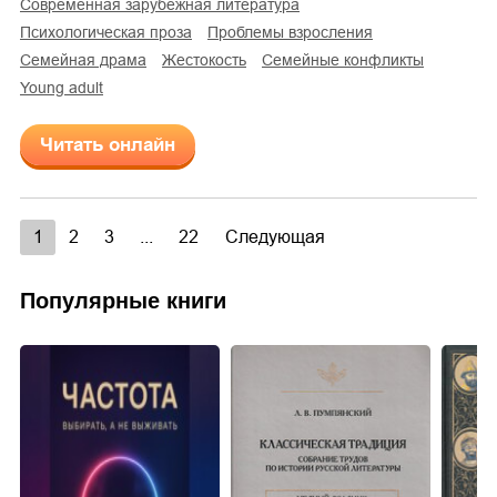
современная зарубежная литература
психологическая проза
проблемы взросления
семейная драма
жестокость
семейные конфликты
young adult
Читать онлайн
1
2
3
...
22
Следующая
Популярные книги