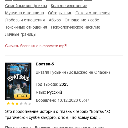
семейные конфликты
краткое изложение
мужчина и женщина
обзоры книг
секс и отношения
любовь и отношения
абьюз
отношение к себе
токсичные отношения
психологическое насилие
личные границы
Скачать бесплатно в формате mp3!
Братва-5
Виталя Гусынин (Возможно не Опасен)
Год выхода:
2023
Язык:
Русский
ТЕКСТ
Добавлено
10.12.2023 05:47
3
Это продолжение истории о главных героях "Братвы".О
трагической судбе каждого, о том, что всему когд…
приключения
боевики, остросюжетная литература