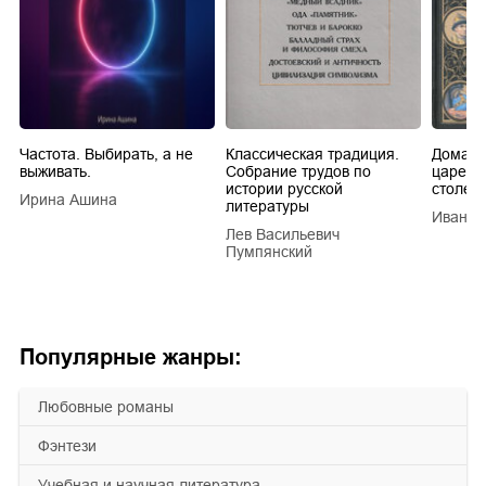
Частота. Выбирать, а не
Классическая традиция.
Домашн
выживать.
Собрание трудов по
царей в
истории русской
столети
Ирина Ашина
литературы
Иван Е
Лев Васильевич
Пумпянский
Популярные жанры:
любовные романы
фэнтези
учебная и научная литература