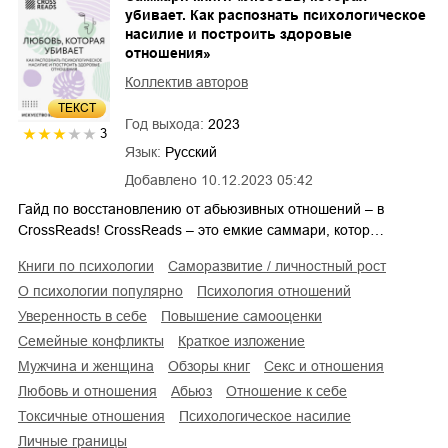
убивает. Как распознать психологическое
насилие и построить здоровые
отношения»
Коллектив авторов
ТЕКСТ
Год выхода:
2023
3
Язык:
Русский
Добавлено
10.12.2023 05:42
Гайд по восстановлению от абьюзивных отношений – в
CrossReads! CrossReads – это емкие саммари, котор…
книги по психологии
саморазвитие / личностный рост
о психологии популярно
психология отношений
уверенность в себе
повышение самооценки
семейные конфликты
краткое изложение
мужчина и женщина
обзоры книг
секс и отношения
любовь и отношения
абьюз
отношение к себе
токсичные отношения
психологическое насилие
личные границы