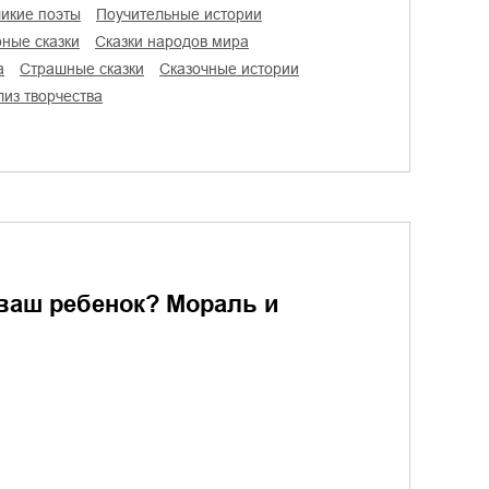
ликие поэты
поучительные истории
рные сказки
сказки народов мира
а
страшные сказки
сказочные истории
ализ творчества
ваш ребенок? Мораль и