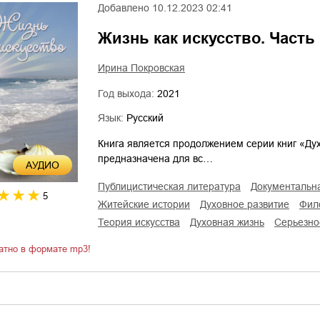
Добавлено
10.12.2023 02:41
Жизнь как искусство. Часть 
Ирина Покровская
Год выхода:
2021
Язык:
Русский
Книга является продолжением серии книг «Дух
предназначена для вс…
AУДИО
публицистическая литература
документальн
5
житейские истории
духовное развитие
фи
теория искусства
духовная жизнь
серьезн
атно в формате mp3!