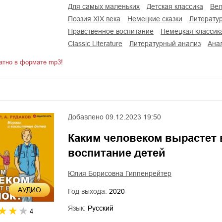
для самых маленьких
детская классика
ве
поэзия XIX века
немецкие сказки
литерату
нравственное воспитание
немецкая классик
Classic Literature
литературный анализ
ан
атно в формате mp3!
Добавлено
09.12.2023 19:50
Каким человеком вырастет 
воспитание детей
Юлия Борисовна Гиппенрейтер
AУДИО
Год выхода:
2020
Язык:
Русский
4