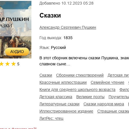
Добавлено
10.12.2023 05:28
Сказки
Александр Сергеевич Пушкин
Год выхода:
1835
Язык:
Русский
AУДИО
В этот сборник включены сказки Пушкина, знак
славном сыне…
5
сказки
сборники стихотворений
детская л
красочные иллюстрации
семейное чтение
книги для среднего школьного возраста
фил
детская классика
великие поэты
поучител
литературные сказки
сказки народов мира
иллюстрированное издание
страшные сказк
ЛитРес: чтец