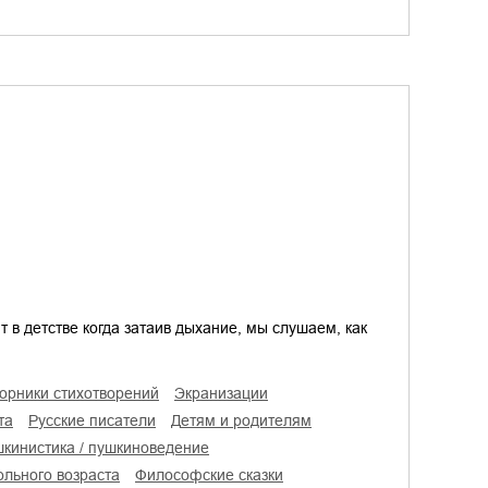
 в детстве когда затаив дыхание, мы слушаем, как
борники стихотворений
экранизации
та
русские писатели
детям и родителям
ушкинистика / пушкиноведение
ольного возраста
философские сказки