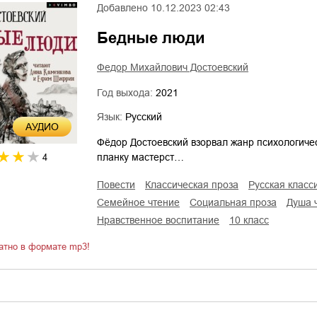
Добавлено
10.12.2023 02:43
Бедные люди
Федор Михайлович Достоевский
Год выхода:
2021
Язык:
Русский
AУДИО
Фёдор Достоевский взорвал жанр психологиче
планку мастерст…
4
повести
классическая проза
русская класс
семейное чтение
социальная проза
душа
нравственное воспитание
10 класс
атно в формате mp3!