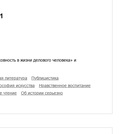
1
овность в жизни делового человека» и
ая литература
публицистика
лософия искусства
нравственное воспитание
ое чтение
об истории серьезно