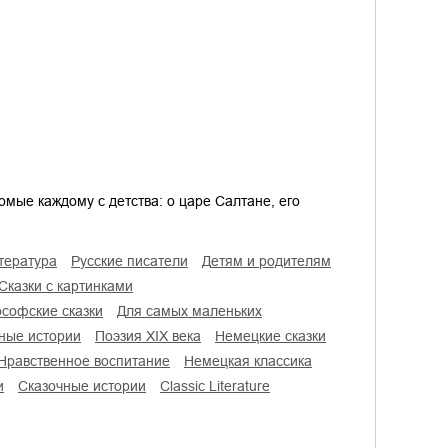
омые каждому с детства: о царе Салтане, его
итература
русские писатели
детям и родителям
сказки с картинками
ософские сказки
для самых маленьких
ьные истории
поэзия XIX века
немецкие сказки
нравственное воспитание
немецкая классика
и
сказочные истории
Classic Literature