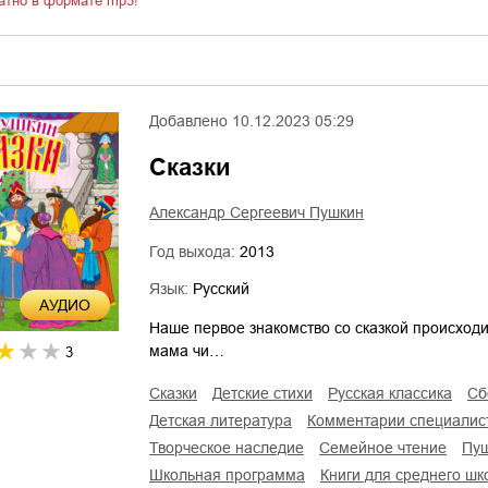
атно в формате mp3!
Добавлено
10.12.2023 05:29
Сказки
Александр Сергеевич Пушкин
Год выхода:
2013
Язык:
Русский
AУДИО
Наше первое знакомство со сказкой происходит
мама чи…
3
сказки
детские стихи
русская классика
с
детская литература
комментарии специалис
творческое наследие
семейное чтение
п
школьная программа
книги для среднего шк