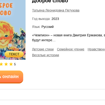
Доброе слово
Татьяна Леонидовна Петухова
Год выхода:
2023
Язык:
Русский
«Чемпион» – новая книга Дмитрия Ермакова, в
будут интере…
детские стихи
семейное чтение
нравствен
ТЕКСТ
веселые истории
5
ь онлайн