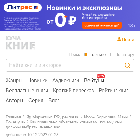
Войти
Поиск:
По книге
По автору
Жанры
Новинки
Аудиокниги
Вебтуны
Бесплатные книги
Краткий пересказ
Рейтинг книг
Авторы
Серии
Блог
Главная
📚
маркетинг, PR, реклама
Игорь Борисович Манн
Почему вы? Как правильно объяснить клиентам, почему они
должны выбрать именно вас
добавлено
10.12.2023 01:28