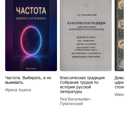
Частота. Выбирать, а не
Классическая традиция.
Домашн
выживать.
Собрание трудов по
царей в
истории русской
столети
Ирина Ашина
литературы
Иван Е
Лев Васильевич
Пумпянский