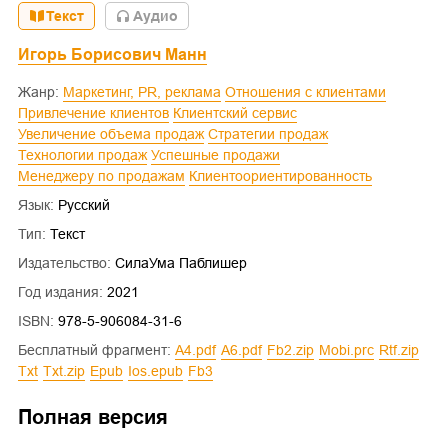
Текст
Aудио
Игорь Борисович Манн
Жанр:
Маркетинг, PR, реклама
Отношения с клиентами
Привлечение клиентов
Клиентский сервис
Увеличение объема продаж
Стратегии продаж
Технологии продаж
Успешные продажи
Менеджеру по продажам
Клиентоориентированность
Язык:
Русский
Тип:
Текст
Издательство:
СилаУма Паблишер
Год издания:
2021
ISBN:
978-5-906084-31-6
Бесплатный фрагмент:
a4.pdf
a6.pdf
fb2.zip
mobi.prc
rtf.zip
txt
txt.zip
epub
ios.epub
fb3
Полная версия