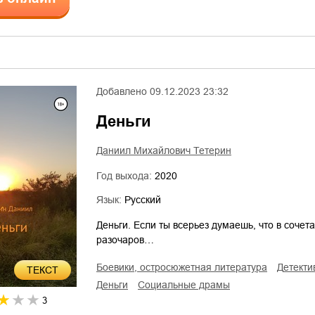
Добавлено
09.12.2023 23:32
Деньги
Даниил Михайлович Тетерин
Год выхода:
2020
Язык:
Русский
Деньги. Если ты всерьез думаешь, что в сочета
разочаров…
боевики, остросюжетная литература
детект
ТЕКСТ
деньги
социальные драмы
3