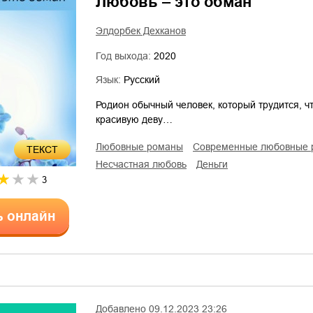
Любовь – это обман
Элдорбек Дехканов
Год выхода:
2020
Язык:
Русский
Родион обычный человек, который трудится, ч
красивую деву…
любовные романы
современные любовные
ТЕКСТ
несчастная любовь
деньги
3
ь онлайн
Добавлено
09.12.2023 23:26