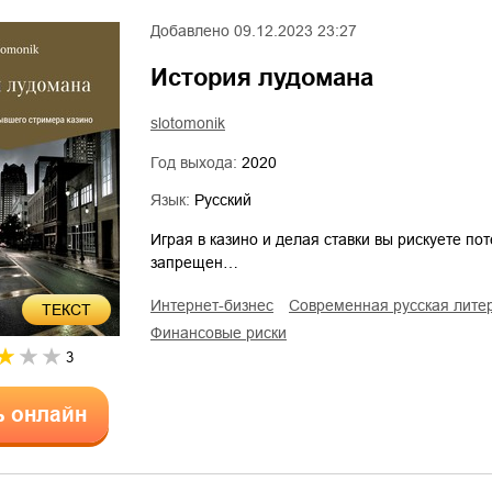
Добавлено
09.12.2023 23:27
История лудомана
slotomonik
Год выхода:
2020
Язык:
Русский
Играя в казино и делая ставки вы рискуете по
запрещен…
интернет-бизнес
современная русская лите
ТЕКСТ
финансовые риски
3
ь онлайн