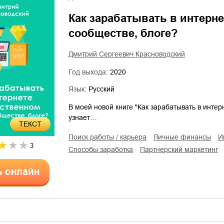
Как зарабатывать в интерне
сообществе, блоге?
Дмитрий Сергеевич Красноводский
Год выхода:
2020
Язык:
Русский
В моей новой книге "Как зарабатывать в интер
узнает…
ТЕКСТ
поиск работы / карьера
личные финансы
3
способы заработка
партнерский маркетинг
ь онлайн