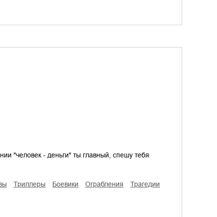
нии "человек - деньги" ты главный, спешу тебя
ивы
триллеры
боевики
ограбления
трагедии