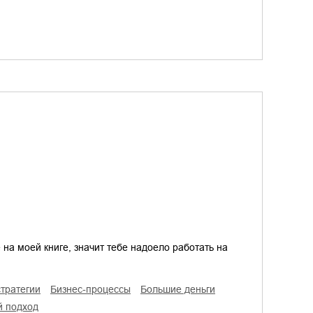
 на моей книге, значит тебе надоело работать на
стратегии
бизнес-процессы
большие деньги
й подход