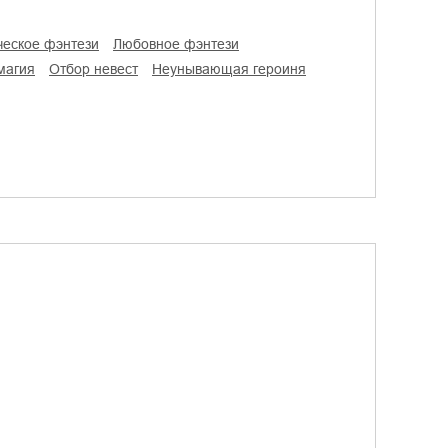
ческое фэнтези
любовное фэнтези
 магия
отбор невест
неунывающая героиня