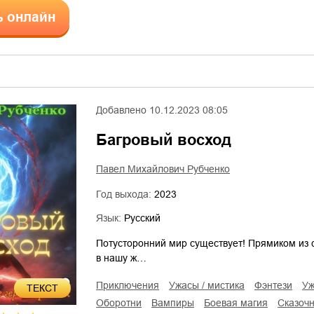
ь онлайн
Добавлено
10.12.2023 08:05
Багровый восход
Павел Михайлович Рубченко
Год выхода:
2023
Язык:
Русский
Потусторонний мир существует! Прямиком из 
в нашу ж…
приключения
ужасы / мистика
фэнтези
у
ТЕКСТ
оборотни
вампиры
боевая магия
сказоч