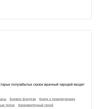
старых полузабытых сказок мрачный чародей входит
жасы
боевое фэнтези
книги о приключениях
ные герои
харизматичный герой