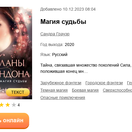
Добавлено
10.12.2023 08:04
Магия судьбы
Сандра Грауэр
Год выхода:
2020
Язык:
Русский
Тайна, связавшая множество поколений Сила,
положившая конец мн…
зарубежное фэнтези
городское фэнтези
г
темная магия
боевая магия
сверхспособн
ТЕКСТ
опасные приключения
4
ь онлайн