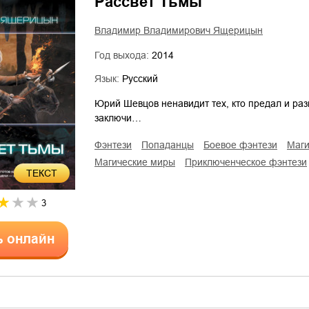
Рассвет Тьмы
Владимир Владимирович Ящерицын
Год выхода:
2014
Язык:
Русский
Юрий Шевцов ненавидит тех, кто предал и раз
заключи…
фэнтези
попаданцы
боевое фэнтези
ма
магические миры
приключенческое фэнтези
ТЕКСТ
3
ь онлайн