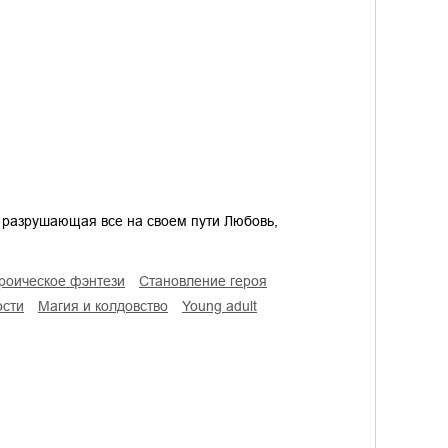
 разрушающая все на своем пути Любовь,
ероическое фэнтези
становление героя
ости
магия и колдовство
young adult