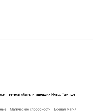
аке – вечной обители ушедших Иных. Там, где
Иные
магические способности
боевая магия