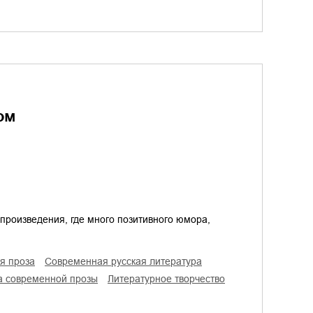
ом
произведения, где много позитивного юмора,
ая проза
современная русская литература
ра современной прозы
литературное творчество