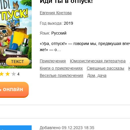
Иди ты в отпуск!
Евгения Кретова
Год выхода:
2019
Язык:
Русский
«Ура, отпуск!» — говорим мы, предвкушая впе
же!» — о…
приключения
юмористическая литература
ТЕКСТ
книги о приключениях
смешные рассказы
4
веселые приключения
дом, дача
ь онлайн
Добавлено
09.12.2023 18:35