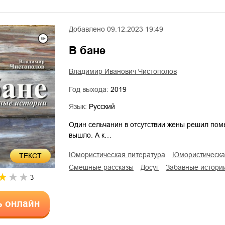
Добавлено
09.12.2023 19:49
В бане
Владимир Иванович Чистополов
Год выхода:
2019
Язык:
Русский
Один сельчанин в отсутствии жены решил помыт
вышло. А к…
юмористическая литература
юмористическ
ТЕКСТ
смешные рассказы
досуг
забавные истори
3
ь онлайн