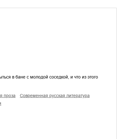
ься в бане с молодой соседкой, и что из этого
ая проза
современная русская литература
и