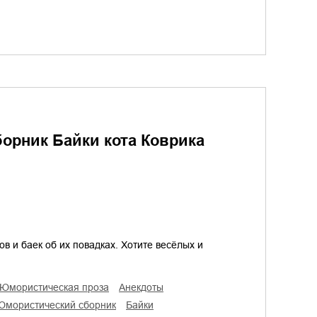
борник Байки кота Коврика
тов и баек об их повадках. Хотите весёлых и
юмористическая проза
анекдоты
юмористический сборник
байки