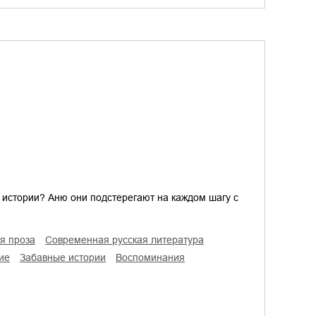
 истории? Аню они подстерегают на каждом шагу с
ая проза
современная русская литература
ие
забавные истории
воспоминания