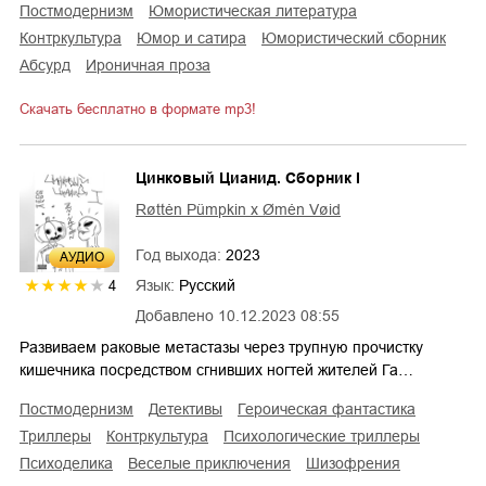
постмодернизм
юмористическая литература
контркультура
юмор и сатира
юмористический сборник
абсурд
ироничная проза
Скачать бесплатно в формате mp3!
Цинковый Цианид. Сборник I
Røttėn Pümpkin x Ømėn Vøid
Год выхода:
2023
AУДИО
Язык:
Русский
4
Добавлено
10.12.2023 08:55
Развиваем раковые метастазы через трупную прочистку
кишечника посредством сгнивших ногтей жителей Га…
постмодернизм
детективы
героическая фантастика
триллеры
контркультура
психологические триллеры
психоделика
веселые приключения
шизофрения