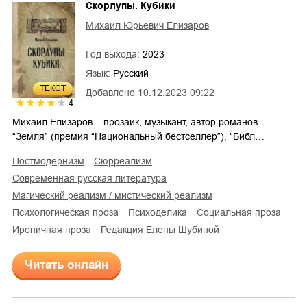
Скорлупы. Кубики
Михаил Юрьевич Елизаров
Год выхода:
2023
Язык:
Русский
ТЕКСТ
Добавлено
10.12.2023 09:22
4
Михаил Елизаров – прозаик, музыкант, автор романов
“Земля” (премия “Национальный бестселлер”), “Библ…
постмодернизм
сюрреализм
современная русская литература
магический реализм / мистический реализм
психологическая проза
психоделика
социальная проза
ироничная проза
редакция Елены Шубиной
Читать онлайн