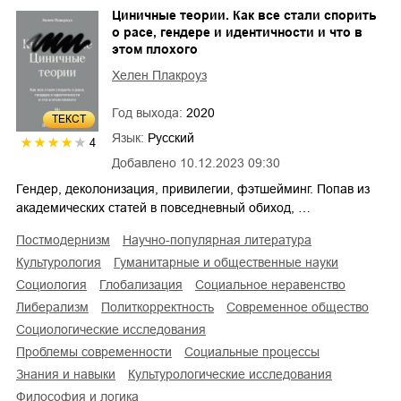
Циничные теории. Как все стали спорить
о расе, гендере и идентичности и что в
этом плохого
Хелен Плакроуз
Год выхода:
2020
ТЕКСТ
Язык:
Русский
4
Добавлено
10.12.2023 09:30
Гендер, деколонизация, привилегии, фэтшейминг. Попав из
академических статей в повседневный обиход, …
постмодернизм
научно-популярная литература
культурология
гуманитарные и общественные науки
социология
глобализация
социальное неравенство
либерализм
политкорректность
современное общество
социологические исследования
проблемы современности
социальные процессы
знания и навыки
культурологические исследования
философия и логика