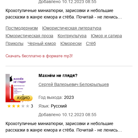
Добавлено
10.12.2023 08:55
Крохотуличные миниатюрки, зарисовки и небольшие
рассказки в жанре юмора и стёба. Почитай - не ленись…
постмодернизм
юмористическая литература
юмористическая проза
контркультура
юмор и сатира
приколы
черный юмор
юморески
стёб
Скачать бесплатно в формате mp3!
Махнём не глядя?
Сергей Валерьевич Белокрыльцев
Год выхода:
2023
AУДИО
Язык:
Русский
3
Добавлено
10.12.2023 08:55
Крохотуличные миниатюрки, зарисовки и небольшие
рассказки в жанре юмора и стёба. Почитай - не ленись…