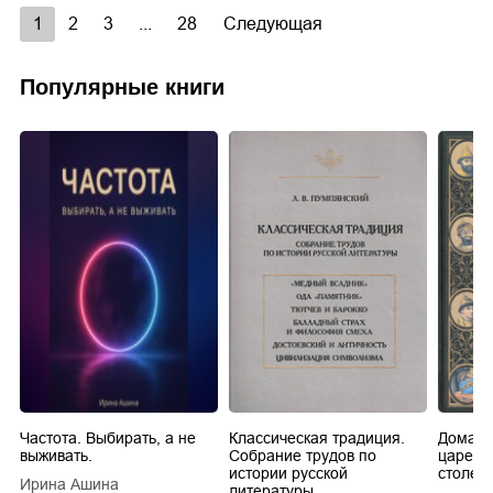
1
2
3
...
28
Следующая
Популярные книги
Частота. Выбирать, а не
Классическая традиция.
Домашн
выживать.
Собрание трудов по
царей в
истории русской
столети
Ирина Ашина
литературы