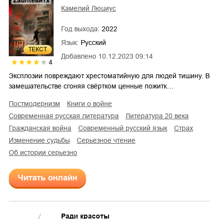
Камелий Люциус
Год выхода:
2022
Язык:
Русский
ТЕКСТ
Добавлено
10.12.2023 09:14
4
Эксплозии повреждают хрестоматийную для людей тишину. В
замешательстве сгоняя свёртком ценные пожитк…
постмодернизм
книги о войне
современная русская литература
литература 20 века
гражданская война
современный русский язык
страх
изменение судьбы
серьезное чтение
об истории серьезно
Читать онлайн
Ради красоты