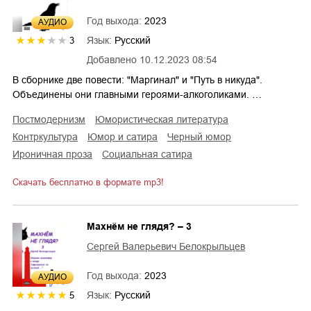
Год выхода:
2023
AУДИО
Язык:
Русский
3
Добавлено
10.12.2023 08:54
В сборнике две повести: "Маргинал" и "Путь в никуда".
Объединены они главными героями-алкоголиками. …
постмодернизм
юмористическая литература
контркультура
юмор и сатира
черный юмор
ироничная проза
социальная сатира
Скачать бесплатно в формате mp3!
Махнём не глядя? – 3
Сергей Валерьевич Белокрыльцев
Год выхода:
2023
AУДИО
Язык:
Русский
5