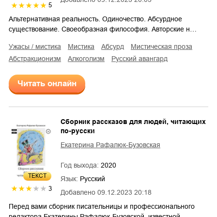
5
Альтернативная реальность. Одиночество. Абсурдное
существование. Своеобразная философия. Авторские н…
ужасы / мистика
мистика
абсурд
мистическая проза
абстракционизм
алкоголизм
русский авангард
Читать онлайн
Сборник рассказов для людей, читающих
по-русски
Екатерина Рафалюк-Бузовская
Год выхода:
2020
ТЕКСТ
Язык:
Русский
3
Добавлено
09.12.2023 20:18
Перед вами сборник писательницы и профессионального
редактора Екатерины Рафалюк-Бузовской, известной…