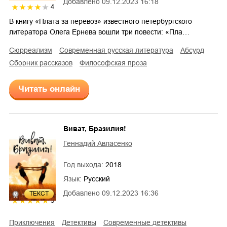
Добавлено
09.12.2023 16:18
4
В книгу «Плата за перевоз» известного петербургского
литератора Олега Ернева вошли три повести: «Пла…
сюрреализм
современная русская литература
абсурд
сборник рассказов
философская проза
Читать онлайн
Виват, Бразилия!
Геннадий Авласенко
Год выхода:
2018
Язык:
Русский
Добавлено
09.12.2023 16:36
ТЕКСТ
5
приключения
детективы
современные детективы