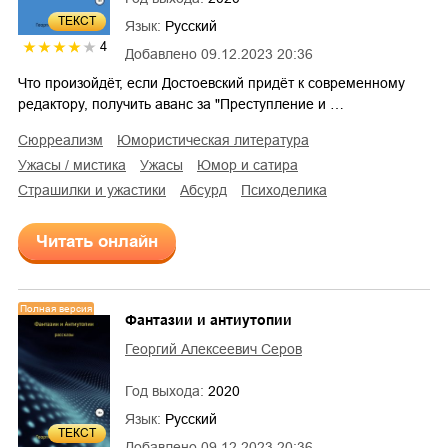
ТЕКСТ
Язык:
Русский
4
Добавлено
09.12.2023 20:36
Что произойдёт, если Достоевский придёт к современному
редактору, получить аванс за "Преступление и …
сюрреализм
юмористическая литература
ужасы / мистика
ужасы
юмор и сатира
страшилки и ужастики
абсурд
психоделика
Читать онлайн
Полная версия
Фантазии и антиутопии
Георгий Алексеевич Серов
Год выхода:
2020
Язык:
Русский
ТЕКСТ
Добавлено
09.12.2023 20:36