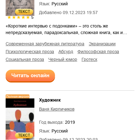
Язык:
Русский
ТЕКСТ
Добавлено
09.12.2023 19:57
5
«Короткие интервью с подонками» – это столь же
непредсказуемая, парадоксальная, сложная книга, как и…
современная зарубежная литература
экранизации
психологическая проза
абсурд
философская проза
социальная проза
черный юмор
гротеск
Читать онлайн
Полная версия
Художник
Ваня Кирпичиков
Год выхода:
2019
Язык:
Русский
ТЕКСТ
Добавлено
09.12.2023 20:03