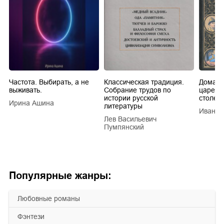
Частота. Выбирать, а не
Классическая традиция.
Домашн
выживать.
Собрание трудов по
царей в
истории русской
столети
Ирина Ашина
литературы
Иван Е
Лев Васильевич
Пумпянский
Популярные жанры:
любовные романы
фэнтези