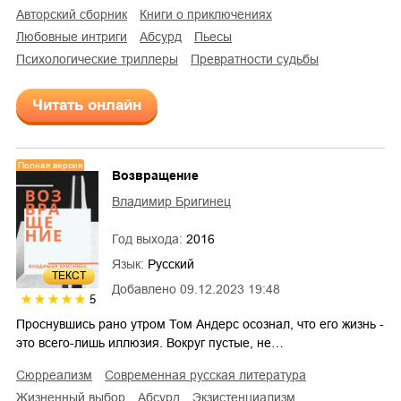
авторский сборник
книги о приключениях
любовные интриги
абсурд
пьесы
психологические триллеры
превратности судьбы
Читать онлайн
Полная версия
Возвращение
Владимир Бригинец
Год выхода:
2016
Язык:
Русский
ТЕКСТ
Добавлено
09.12.2023 19:48
5
Проснувшись рано утром Том Андерс осознал, что его жизнь -
это всего-лишь иллюзия. Вокруг пустые, не…
сюрреализм
современная русская литература
жизненный выбор
абсурд
экзистенциализм