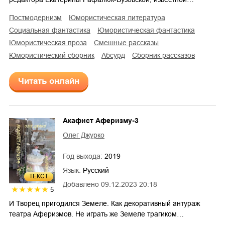
постмодернизм
юмористическая литература
социальная фантастика
юмористическая фантастика
юмористическая проза
смешные рассказы
юмористический сборник
абсурд
сборник рассказов
Читать онлайн
Акафист Аферизму-3
Олег Джурко
Год выхода:
2019
Язык:
Русский
ТЕКСТ
Добавлено
09.12.2023 20:18
5
И Творец пригодился Земеле. Как декоративный антураж
театра Аферизмов. Не играть же Земеле трагиком…