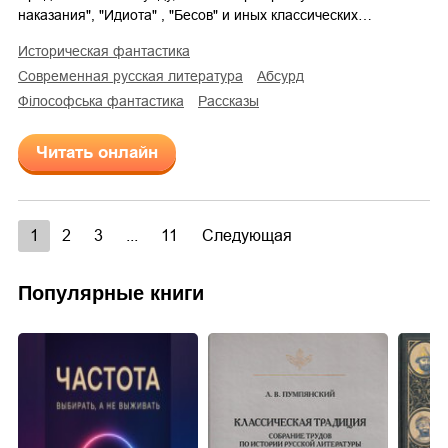
наказания", "Идиота" , "Бесов" и иных классических…
историческая фантастика
современная русская литература
абсурд
філософська фантастика
рассказы
Читать онлайн
1
2
3
...
11
Следующая
Популярные книги