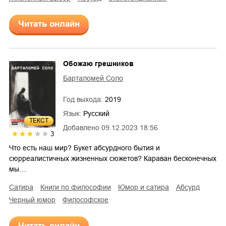
Читать онлайн
Обожаю грешников
Барталомей Соло
Год выхода:
2019
Язык:
Русский
ТЕКСТ
Добавлено
09.12.2023 18:56
3
Что есть наш мир? Букет абсурдного бытия и
сюрреалистичных жизненных сюжетов? Караван бесконечных
мы…
сатира
книги по философии
юмор и сатира
абсурд
черный юмор
философское
Читать онлайн