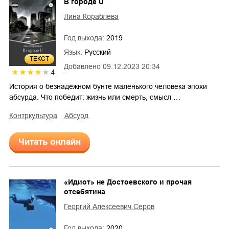
В городе U
Лина Кораблёва
Год выхода:
2019
Язык:
Русский
ТЕКСТ
Добавлено
09.12.2023 20:34
4
История о безнадёжном бунте маленького человека эпохи
абсурда. Что победит: жизнь или смерть, смысл …
контркультура
абсурд
Читать онлайн
«Идиот» не Достоевского и прочая
отсебятина
Георгий Алексеевич Серов
Год выхода:
2020