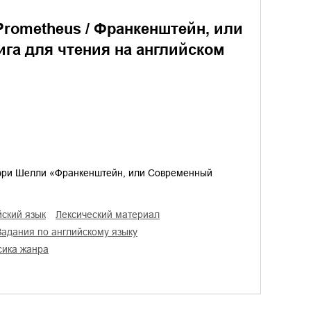
 Prometheus / Франкенштейн, или
га для чтения на английском
эри Шелли «Франкенштейн, или Современный
йский язык
лексический материал
задания по английскому языку
ссика жанра