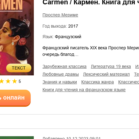
Carmen / Кармен. Книга для
Проспер Мериме
Год выхода:
2017
Язык:
Французский
Французский писатель XIX века Проспер Мери
очередь благод…
зарубежная классика
литература 19 века
ТЕКСТ
любовные драмы
лексический материал
т
5
знания и навыки
классика жанра
классич
книги для чтения на французском языке
ь онлайн
Добавлено
10.12.2023 09:01