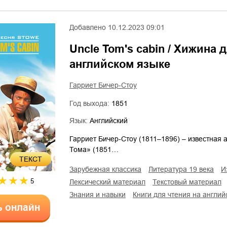
Добавлено
10.12.2023 09:01
Uncle Tom's cabin / Хижина 
английском языке
Гарриет Бичер-Стоу
Год выхода:
1851
Язык:
Английский
Гарриет Бичер-Стоу (1811–1896) – известная
Тома» (1851…
ТЕКСТ
зарубежная классика
литература 19 века
5
лексический материал
текстовый материал
знания и навыки
книги для чтения на англи
ь онлайн