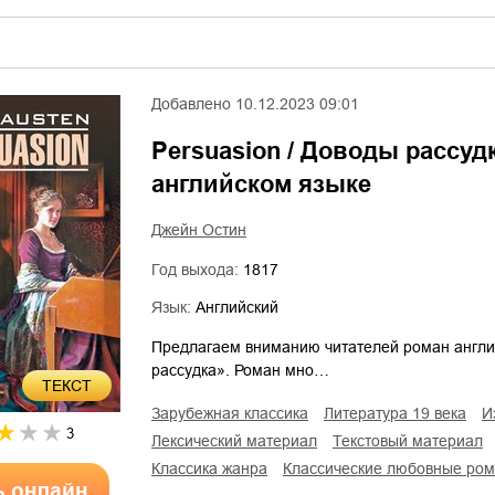
Добавлено
10.12.2023 09:01
Persuasion / Доводы рассудк
английском языке
Джейн Остин
Год выхода:
1817
Язык:
Английский
Предлагаем вниманию читателей роман англи
рассудка». Роман мно…
ТЕКСТ
зарубежная классика
литература 19 века
3
лексический материал
текстовый материал
классика жанра
классические любовные ро
ь онлайн