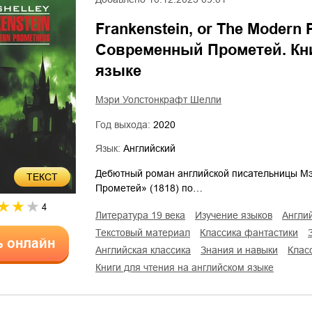
Frankenstein, or The Modern
Современный Прометей. Кни
языке
Мэри Уолстонкрафт Шелли
Год выхода:
2020
Язык:
Английский
Дебютный роман английской писательницы М
ТЕКСТ
Прометей» (1818) по…
4
литература 19 века
изучение языков
англи
текстовый материал
классика фантастики
ь онлайн
английская классика
знания и навыки
кла
книги для чтения на английском языке