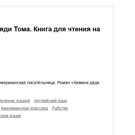
дяди Тома. Книга для чтения на
 американская писательница. Роман «Хижина дяди
изучение языков
английский язык
американская классика
рабство
йском языке