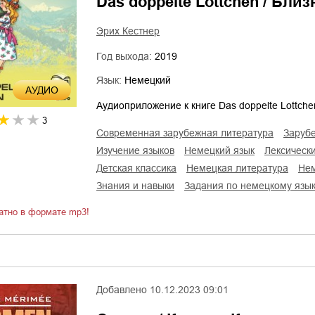
Das doppelte Lottchen / Бли
Эрих Кестнер
Год выхода:
2019
Язык:
Немецкий
AУДИО
Аудиоприложение к книге Das doppelte Lottche
3
современная зарубежная литература
заруб
изучение языков
немецкий язык
лексичес
детская классика
немецкая литература
не
знания и навыки
задания по немецкому язы
атно в формате mp3!
Добавлено
10.12.2023 09:01