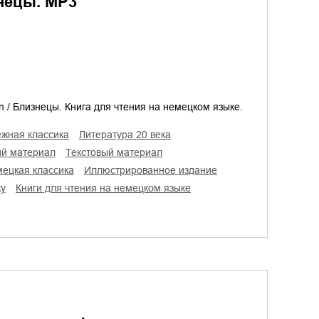
знецы. MP3
n / Близнецы. Книга для чтения на немецком языке.
ежная классика
литература 20 века
кий материал
текстовый материал
мецкая классика
иллюстрированное издание
ку
книги для чтения на немецком языке