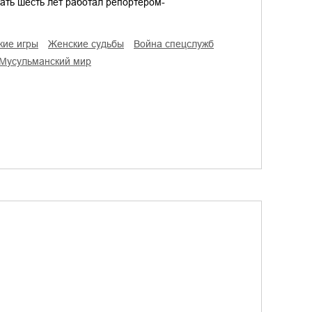
ать шесть лет работал репортером-
кие игры
женские судьбы
война спецслужб
мусульманский мир