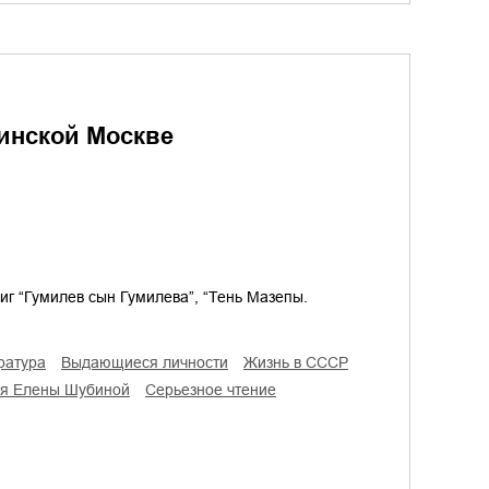
инской Москве
ниг “Гумилев сын Гумилева”, “Тень Мазепы.
ратура
выдающиеся личности
жизнь в СССР
ия Елены Шубиной
серьезное чтение