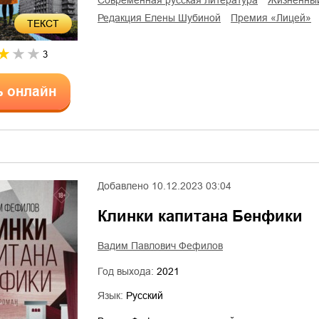
современная русская литература
жизненны
редакция Елены Шубиной
премия «Лицей»
ТЕКСТ
3
ь онлайн
Добавлено
10.12.2023 03:04
Клинки капитана Бенфики
Вадим Павлович Фефилов
Год выхода:
2021
Язык:
Русский