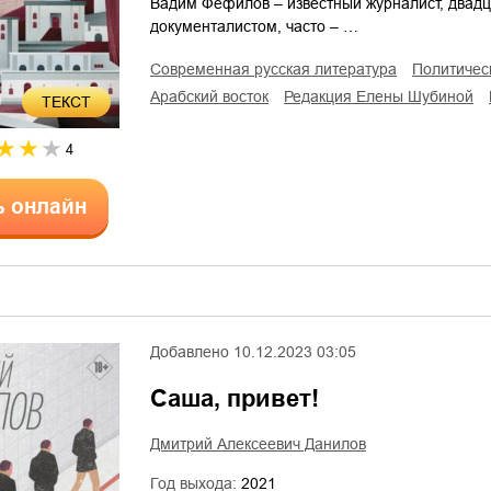
Вадим Фефилов – известный журналист, двадц
документалистом, часто – …
современная русская литература
политичес
арабский восток
редакция Елены Шубиной
ТЕКСТ
4
ь онлайн
Добавлено
10.12.2023 03:05
Саша, привет!
Дмитрий Алексеевич Данилов
Год выхода:
2021