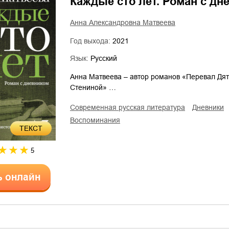
Каждые сто лет. Роман с дн
Анна Александровна Матвеева
Год выхода:
2021
Язык:
Русский
Анна Матвеева – автор романов «Перевал Дят
Стениной» …
современная русская литература
дневники
воспоминания
ТЕКСТ
5
ь онлайн