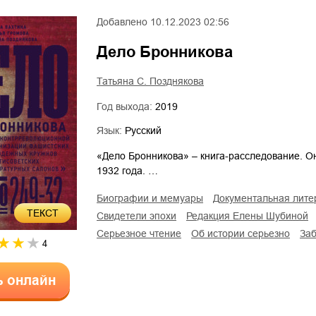
Добавлено
10.12.2023 02:56
Дело Бронникова
Татьяна С. Позднякова
Год выхода:
2019
Язык:
Русский
«Дело Бронникова» – книга-расследование. О
1932 года. …
биографии и мемуары
документальная лите
ТЕКСТ
свидетели эпохи
редакция Елены Шубиной
серьезное чтение
об истории серьезно
за
4
ь онлайн