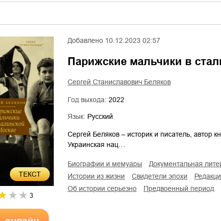
Добавлено
10.12.2023 02:57
Парижские мальчики в стал
Сергей Станиславович Беляков
Год выхода:
2022
Язык:
Русский
Сергей Беляков – историк и писатель, автор к
Украинская нац…
биографии и мемуары
документальная лите
ТЕКСТ
истории из жизни
свидетели эпохи
редакц
об истории серьезно
предвоенный период
3