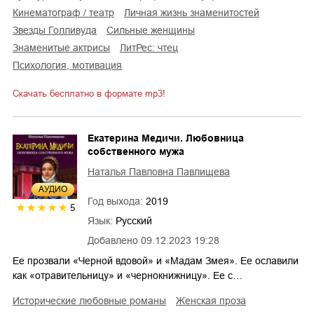
кинематограф / театр
личная жизнь знаменитостей
звезды Голливуда
сильные женщины
знаменитые актрисы
ЛитРес: чтец
психология, мотивация
Скачать бесплатно в формате mp3!
Екатерина Медичи. Любовница
собственного мужа
Наталья Павловна Павлищева
AУДИО
Год выхода:
2019
5
Язык:
Русский
Добавлено
09.12.2023 19:28
Ее прозвали «Черной вдовой» и «Мадам Змея». Ее ославили
как «отравительницу» и «чернокнижницу». Ее с…
исторические любовные романы
женская проза