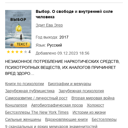
Выбор. О свободе и внутренней силе
человека
Эдит Ева Эгер
Год выхода:
2017
ТЕКСТ
Язык:
Русский
4
Добавлено
09.12.2023 18:56
НЕЗАКОННОЕ ПОТРЕБЛЕНИЕ НАРКОТИЧЕСКИХ СРЕДСТВ,
ПСИХОТРОПНЫХ ВЕЩЕСТВ, ИХ АНАЛОГОВ ПРИЧИНЯЕТ
ВРЕД ЗДОРО…
книги по психологии
биографии и мемуары
зарубежная публицистика
зарубежная психология
саморазвитие / личностный рост
Вторая мировая война
концлагеря
автобиографическая проза
Холокост
бестселлеры The New York Times
истории из жизни
сильные женщины
вдохновляющие книги
Бестселлеры
9 скандальных и ярких мемуаров знаменитостей