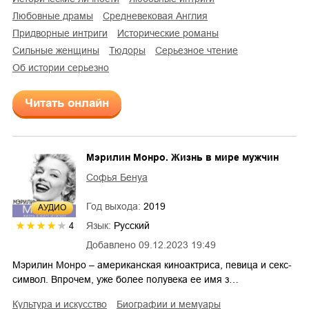
любовные драмы
средневековая Англия
придворные интриги
исторические романы
сильные женщины
Тюдоры
серьезное чтение
об истории серьезно
Читать онлайн
Мэрилин Монро. Жизнь в мире мужчин
Софья Бенуа
Год выхода:
2019
AУДИО
Язык:
Русский
4
Добавлено
09.12.2023 19:49
Мэрилин Монро – американская киноактриса, певица и секс-
символ. Впрочем, уже более полувека ее имя з…
культура и искусство
биографии и мемуары