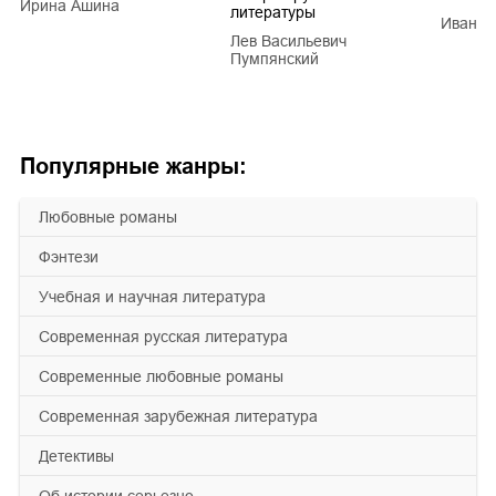
Ирина Ашина
литературы
Иван Е
Лев Васильевич
Пумпянский
Популярные жанры:
любовные романы
фэнтези
учебная и научная литература
современная русская литература
современные любовные романы
современная зарубежная литература
детективы
об истории серьезно