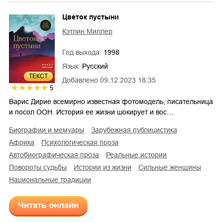
Цветок пустыни
Кэтлин Миллер
Год выхода:
1998
Язык:
Русский
ТЕКСТ
Добавлено
09.12.2023 18:35
5
Варис Дирие всемирно известная фотомодель, писательница
и посол ООН. История ее жизни шокирует и вос…
биографии и мемуары
зарубежная публицистика
Африка
психологическая проза
автобиографическая проза
реальные истории
повороты судьбы
истории из жизни
сильные женщины
национальные традиции
Читать онлайн