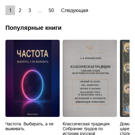
1
2
3
...
50
Следующая
Популярные книги
Частота. Выбирать, а не
Классическая традиция.
Домашн
выживать.
Собрание трудов по
царей в
истории русской
столети