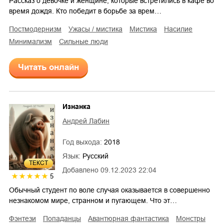
Рассказ о девочке и женщине, которые встретились в кафе во
время дождя. Кто победит в борьбе за врем…
постмодернизм
ужасы / мистика
мистика
насилие
минимализм
сильные люди
Читать онлайн
Изнанка
Андрей Лабин
Год выхода:
2018
Язык:
Русский
ТЕКСТ
Добавлено
09.12.2023 22:04
5
Обычный студент по воле случая оказывается в совершенно
незнакомом мире, странном и пугающем. Что эт…
фэнтези
попаданцы
авантюрная фантастика
монстры