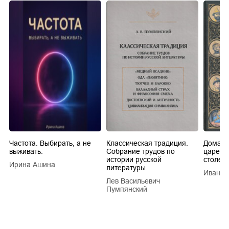
Частота. Выбирать, а не
Классическая традиция.
Домашн
выживать.
Собрание трудов по
царей в
истории русской
столети
Ирина Ашина
литературы
Иван Е
Лев Васильевич
Пумпянский