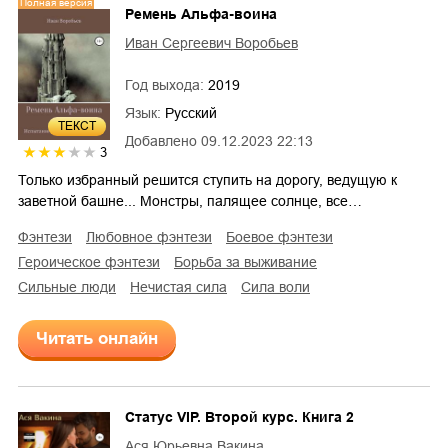
Полная версия
Ремень Альфа-воина
Иван Сергеевич Воробьев
Год выхода:
2019
Язык:
Русский
ТЕКСТ
Добавлено
09.12.2023 22:13
3
Только избранный решится ступить на дорогу, ведущую к
заветной башне... Монстры, палящее солнце, все…
фэнтези
любовное фэнтези
боевое фэнтези
героическое фэнтези
борьба за выживание
сильные люди
нечистая сила
сила воли
Читать онлайн
Статус VIP. Второй курс. Книга 2
Ася Юрьевна Вакина