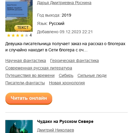
Дарья Дмитриевна Роснина
Год выхода:
2019
Язык:
Русский
ТЕКСТ
Добавлено
09.12.2023 22:21
4
Девушка-писательница ­получает заказ на рас­сказ о блогерах
и случ­айно находит в Сети б­логера с оч…
научная фантастика
героическая фантастика
современная русская литература
путешествия во времени
Сибирь
сильные люди
писатели-фантасты
новая хронология
Читать онлайн
Чудаки на Русском Севере
Дмитрий Николаев