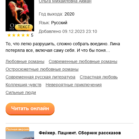
Ольга Михайловна Акман
Год выхода:
2020
Язык:
Русский
ТЕКСТ
Добавлено
09.12.2023 23:10
5
То, что легко разрушить, сложно собрать воедино. Лина
потеряла все, включая саму себя. И что бы поня…
любовные романы
современные любовные романы
остросюжетные любовные романы
современная русская литература
страстная любовь
коллекция чувств
невероятные приключения
сильные люди
Читать онлайн
Полная версия
Фейкер. Пациент. Сборник рассказов