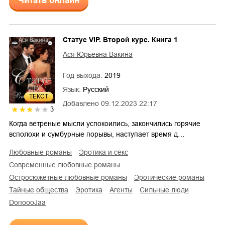
Читать онлайн
Статус VIP. Второй курс. Книга 1
Ася Юрьевна Вакина
Год выхода:
2019
Язык:
Русский
ТЕКСТ
Добавлено
09.12.2023 22:17
3
Когда ветреные мысли успокоились, закончились горячие
всполохи и сумбурные порывы, наступает время д…
любовные романы
эротика и секс
современные любовные романы
остросюжетные любовные романы
эротические романы
тайные общества
эротика
агенты
сильные люди
DoпоoоJaа