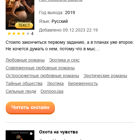
Год выхода:
2019
Язык:
Русский
ТЕКСТ
Добавлено
09.12.2023 22:19
4
Стоило закончиться первому заданию, а в планах уже второе.
Не хочется думать о нем, потому что в мыс…
любовные романы
эротика и секс
современные любовные романы
остросюжетные любовные романы
эротические романы
тайные общества
эротика
беременность
сильные люди
DoпоoоJaа
Читать онлайн
Охота на чувства