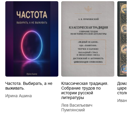
Частота. Выбирать, а не
Классическая традиция.
Домашн
выживать.
Собрание трудов по
царей в
истории русской
столети
Ирина Ашина
литературы
Иван Е
Лев Васильевич
Пумпянский