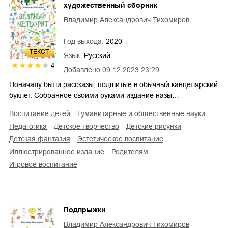
художественный сборник
Владимир Александрович Тихомиров
Год выхода:
2020
ТЕКСТ
Язык:
Русский
4
Добавлено
09.12.2023 23:29
Поначалу были рассказы, подшитые в обычный канцелярский
буклет. Собранное своими руками издание назы…
воспитание детей
гуманитарные и общественные науки
педагогика
детское творчество
детские рисунки
детская фантазия
эстетическое воспитание
иллюстрированное издание
родителям
игровое воспитание
Подпрыжки
Владимир Александрович Тихомиров