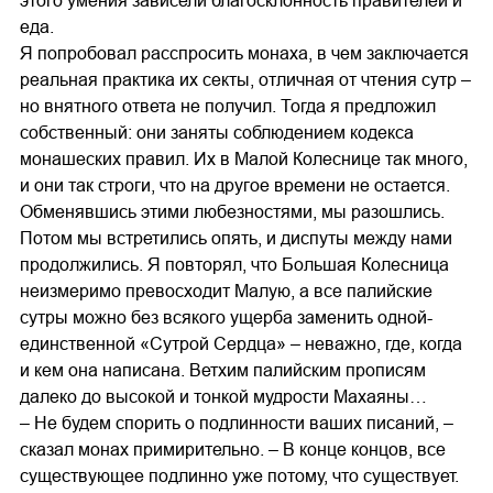
этого умения зависели благосклонность правителей и
еда.
Я попробовал расспросить монаха, в чем заключается
реальная практика их секты, отличная от чтения сутр –
но внятного ответа не получил. Тогда я предложил
собственный: они заняты соблюдением кодекса
монашеских правил. Их в Малой Колеснице так много,
и они так строги, что на другое времени не остается.
Обменявшись этими любезностями, мы разошлись.
Потом мы встретились опять, и диспуты между нами
продолжились. Я повторял, что Большая Колесница
неизмеримо превосходит Малую, а все палийские
сутры можно без всякого ущерба заменить одной-
единственной «Сутрой Сердца» – неважно, где, когда
и кем она написана. Ветхим палийским прописям
далеко до высокой и тонкой мудрости Махаяны…
– Не будем спорить о подлинности ваших писаний, –
сказал монах примирительно. – В конце концов, все
существующее подлинно уже потому, что существует.