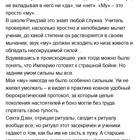
не вкладывая в него ни «да», ни «нет». «Му» – это
просто «му».
В школе Риндзай это знает любой служка. Учитель
проверяет, насколько яростно и непобедимо мычит
ученик, до какой степени он растворяется в своем
мычании; звук «му» должен исходить из низа живота и
обладать несокрушимой силой…
Вдумавшись в происходящее, уже тогда можно было
понять, что Империю готовят к страшной бойне. Но
задним умом сильны мы все.
Мое «му» никогда не было особенно сильным. Ум не
желал умолкать – и видел в практике коанов удобный
бюрократический протокол, за которым целые
поколения настоятелей и бонз могли без труда
спрятать свою тупость.
Секта Дзен, отрицая ритуалы, сводит к ритуалу
вообще все; но ритуал этот засекречен и ученики
гадают о том, как бы им не сесть в лужу. А старшие