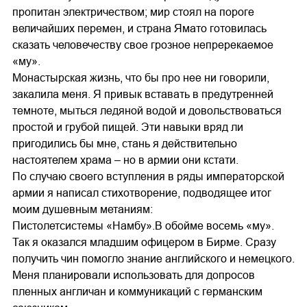
пропитан электричеством; мир стоял на пороге
величайших перемен, и страна Ямато готовилась
сказать человечеству свое грозное непререкаемое
«му».
Монастырская жизнь, что бы про нее ни говорили,
закалила меня. Я привык вставать в предутренней
темноте, мыться ледяной водой и довольствоваться
простой и грубой пищей. Эти навыки вряд ли
пригодились бы мне, стань я действительно
настоятелем храма – но в армии они кстати.
По случаю своего вступления в ряды императорской
армии я написал стихотворение, подводящее итог
моим душевным метаниям:
Пистолетсистемы «Намбу».В обойме восемь «му».
Так я оказался младшим офицером в Бирме. Сразу
получить чин помогло знание английского и немецкого.
Меня планировали использовать для допросов
пленных англичан и коммуникаций с германским