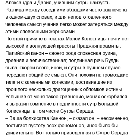
Александра и Дария, учившим сутры наизусть.
Разница между соседними абзацами часто заключена
в одном-двух словах, и для неподготовленного
человека смысл учения легко может затеряться между
этими словесными жерновами.
По этой причине в текстах Малой Колесницы почти нет
высокой и волнующей красоты Праджняпарамиты.
Палийский канон – своего рода словесная руина,
древняя и величественная; подлинная речь Будды
была, скорей всего, иной, и сутры в лучшем случае
передают общий ее смысл. Они похожи на громоздкие
телеги с каменными колесами, доставившие из
прошлого несколько драгоценных обломков истины…
Услышав от меня такое сравнение, монах оскорбился
и выразил сомнение в подлинности сутр Большой
Колесницы, в том числе Сутры Сердца.
– Ваша бодхисатва Каннон, – сказал он, – несомненно,
постигает пустоту всех феноменов, иное было бы
удивительно. Вот только приведенная в Сутре Сердца