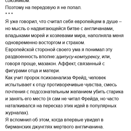
союзником.
Поэтому на передовую я не попал.
* * *
Я уже говорил, что считал себя европейцем в душе –
но мысль о надвигающейся битве с англичанами,
владыками морей и хозяевами мира, наполняла меня
одновременно восторгом и страхом.
Европейской стороной своего ума я понимал эту
раздвоенность вполне:
эдипусу-компурексу
, или,
говоря проще, мазакон. Аффект, связанный с
фигурами отца и матери.
Как учит пророк психоанализа Фрейд, человек
испытывает к отцу противоречивые чувства, смесь
почтения с подсознательным желанием убить старика
и занять его место (я сам не читал Фрейда, но часто
наталкивался на пересказ этих идей в популярных
журналах).
Я вспомнил об этом, когда впервые увидел в
бирманских джунглях мертвого англичанина.