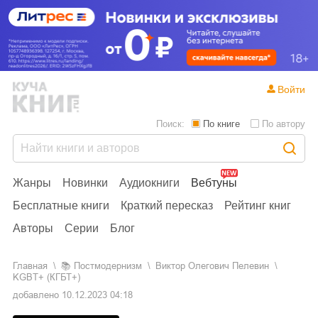
Войти
Поиск:
По книге
По автору
Жанры
Новинки
Аудиокниги
Вебтуны
Бесплатные книги
Краткий пересказ
Рейтинг книг
Авторы
Серии
Блог
Главная
📚
постмодернизм
Виктор Олегович Пелевин
KGBT+ (КГБТ+)
добавлено
10.12.2023 04:18