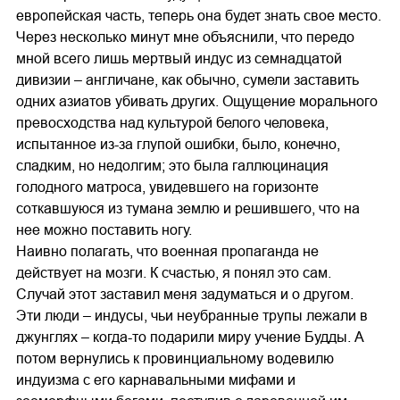
европейская часть, теперь она будет знать свое место.
Через несколько минут мне объяснили, что передо
мной всего лишь мертвый индус из семнадцатой
дивизии – англичане, как обычно, сумели заставить
одних азиатов убивать других. Ощущение морального
превосходства над культурой белого человека,
испытанное из-за глупой ошибки, было, конечно,
сладким, но недолгим; это была галлюцинация
голодного матроса, увидевшего на горизонте
соткавшуюся из тумана землю и решившего, что на
нее можно поставить ногу.
Наивно полагать, что военная пропаганда не
действует на мозги. К счастью, я понял это сам.
Случай этот заставил меня задуматься и о другом.
Эти люди – индусы, чьи неубранные трупы лежали в
джунглях – когда-то подарили миру учение Будды. А
потом вернулись к провинциальному водевилю
индуизма с его карнавальными мифами и