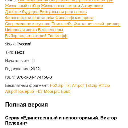
Жизненный выбор
Жизнь после смерти
Антиутопия
Далёкое будущее
Виртуальная реальность
Философская фантастика
Философская проза
Современное искусство
Поиск себя
Фантастический триллер
Цифровая эпоха
Бестселлеры
Выбор пользователей Тинькофф
Язык:
Русский
Тип:
Текст
Издательство:
1
Год издания:
2022
ISBN:
978-5-04-174156-3
Бесплатный фрагмент:
fb2.zip
txt
a4.pdf
txt.zip
rtf.zip
a6.pdf
ios.epub
fb3
mobi.prc
epub
Полная версия
Cерия «
Единственный и неповторимый. Виктор
Пелевин
»