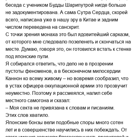
беседа с учеником Будды Шарипутрой нигде больше
не задокументирована. А сама Сутра Сердца, скорей
всего, написана уже в нашу эру в Китае и задним
числом переведена на санскрит.
С точки зрения монаха это был ядовитейший сарказм,
от которого мне следовало позеленеть и скончаться на
месте. Думаю, говоря это, он готовился встать к стенке
под японские пули.
Я собирался ответить, что дело не в прозрении
пустоты феноменов, а в бесконечном милосердии
Каннон ко всему живому – но вовремя сообразил, что
в устах офицера оккупационной армии это прозвучит
неуместно. Поэтому я рассмеялся, налил себе
местного самогона и сказал:
– Моя секта не привязана к словам и писаниям.
Этих слов хватило.
Японские бонзы вели подобные споры много сотен
лет и в совершенстве научились в них побеждать. От