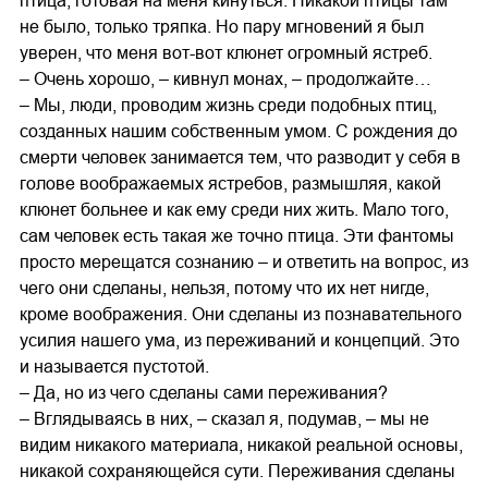
птица, готовая на меня кинуться. Никакой птицы там
не было, только тряпка. Но пару мгновений я был
уверен, что меня вот-вот клюнет огромный ястреб.
– Очень хорошо, – кивнул монах, – продолжайте…
– Мы, люди, проводим жизнь среди подобных птиц,
созданных нашим собственным умом. С рождения до
смерти человек занимается тем, что разводит у себя в
голове воображаемых ястребов, размышляя, какой
клюнет больнее и как ему среди них жить. Мало того,
сам человек есть такая же точно птица. Эти фантомы
просто мерещатся сознанию – и ответить на вопрос, из
чего они сделаны, нельзя, потому что их нет нигде,
кроме воображения. Они сделаны из познавательного
усилия нашего ума, из переживаний и концепций. Это
и называется пустотой.
– Да, но из чего сделаны сами переживания?
– Вглядываясь в них, – сказал я, подумав, – мы не
видим никакого материала, никакой реальной основы,
никакой сохраняющейся сути. Переживания сделаны