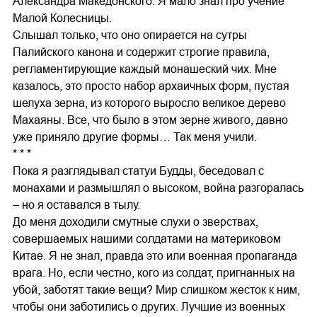
Александра Македонского. Я мало знал про учение
Малой Колесницы.
Слышал только, что оно опирается на сутры
Палийского канона и содержит строгие правила,
регламентирующие каждый монашеский чих. Мне
казалось, это просто набор архаичных форм, пустая
шелуха зерна, из которого выросло великое дерево
Махаяны. Все, что было в этом зерне живого, давно
уже приняло другие формы… Так меня учили.
* * *
Пока я разглядывал статуи Будды, беседовал с
монахами и размышлял о высоком, война разгоралась
– но я оставался в тылу.
До меня доходили смутные слухи о зверствах,
совершаемых нашими солдатами на материковом
Китае. Я не знал, правда это или военная пропаганда
врага. Но, если честно, кого из солдат, пригнанных на
убой, заботят такие вещи? Мир слишком жесток к ним,
чтобы они заботились о других. Лучшие из военных