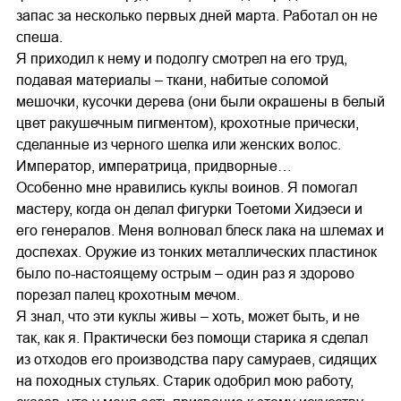
запас за несколько первых дней марта. Работал он не
спеша.
Я приходил к нему и подолгу смотрел на его труд,
подавая материалы – ткани, набитые соломой
мешочки, кусочки дерева (они были окрашены в белый
цвет ракушечным пигментом), крохотные прически,
сделанные из черного шелка или женских волос.
Император, императрица, придворные…
Особенно мне нравились куклы воинов. Я помогал
мастеру, когда он делал фигурки Тоетоми Хидэеси и
его генералов. Меня волновал блеск лака на шлемах и
доспехах. Оружие из тонких металлических пластинок
было по-настоящему острым – один раз я здорово
порезал палец крохотным мечом.
Я знал, что эти куклы живы – хоть, может быть, и не
так, как я. Практически без помощи старика я сделал
из отходов его производства пару самураев, сидящих
на походных стульях. Старик одобрил мою работу,