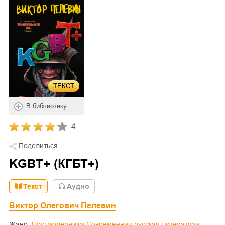
ТЕКСТ
В библиотеку
4
Поделиться
KGBT+ (КГБТ+)
Текст
Aудио
Виктор Олегович Пелевин
Жанр:
Постмодернизм
Современная русская литература