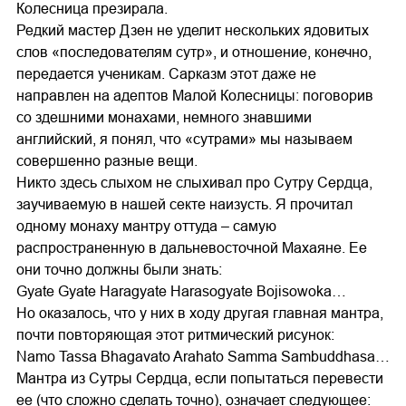
Колесница презирала.
Редкий мастер Дзен не уделит нескольких ядовитых
слов «последователям сутр», и отношение, конечно,
передается ученикам. Сарказм этот даже не
направлен на адептов Малой Колесницы: поговорив
со здешними монахами, немного знавшими
английский, я понял, что «сутрами» мы называем
совершенно разные вещи.
Никто здесь слыхом не слыхивал про Сутру Сердца,
заучиваемую в нашей секте наизусть. Я прочитал
одному монаху мантру оттуда – самую
распространенную в дальневосточной Махаяне. Ее
они точно должны были знать:
Gyate Gyate Haragyate Harasogyate Bojisowoka…
Но оказалось, что у них в ходу другая главная мантра,
почти повторяющая этот ритмический рисунок:
Namo Tassa Bhagavato Arahato Samma Sambuddhasa…
Мантра из Сутры Сердца, если попытаться перевести
ее (что сложно сделать точно), означает следующее: