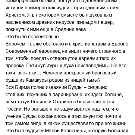
зооморфными богами, поступив с дарованной им
истиной примерно как иудеи с приходившим к ним
Христом. Я в некотором смысле был духовным
наследником древних индусов, жильцом пещер,
покинутых ими еще в Средние века.
Это было поразительно.
Впрочем, так же обстояло и с христианством в Европе.
Современный европеец не видит ничего странного в
том, чтобы поедать отвергнутое евреями тело их
пророка. Пути культуры и духа неисповедимы. Но все-
таки, все-таки… Неужели прекрасный бронзовый
будда из Камакуры родом из нищей тьмы?
Вся Бирма полна изваяний Будды – сидящих,
стоящих, лежащих в паринирване: их здесь больше,
чем статуй Ленина и Сталина в большевистской
России. Но раньше я не задумывался над тем, что
учение Будды сохранилось в этих джунглях почти в
том самом виде, в каком существовало при его жизни.
Это был буддизм Малой Колесницы, которую Большая