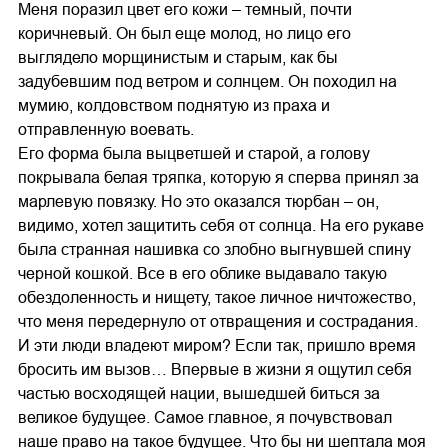
Меня поразил цвет его кожи – темный, почти
коричневый. Он был еще молод, но лицо его
выглядело морщинистым и старым, как бы
задубевшим под ветром и солнцем. Он походил на
мумию, колдовством поднятую из праха и
отправленную воевать.
Его форма была выцветшей и старой, а голову
покрывала белая тряпка, которую я сперва принял за
марлевую повязку. Но это оказался тюрбан – он,
видимо, хотел защитить себя от солнца. На его рукаве
была странная нашивка со злобно выгнувшей спину
черной кошкой. Все в его облике выдавало такую
обездоленность и нищету, такое личное ничтожество,
что меня передернуло от отвращения и сострадания.
И эти люди владеют миром? Если так, пришло время
бросить им вызов… Впервые в жизни я ощутил себя
частью восходящей нации, вышедшей биться за
великое будущее. Самое главное, я почувствовал
наше право на такое будущее. Что бы ни шептала моя