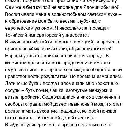
сказав, что у меня есть призвание к этому искусству.
Сам же я был куклой не вполне для Японии обычной.
Воспитывали меня в вольнолюбивом светском духе –
и образование мое было весьма глубоким, с
европейским уклоном. Я несколько лет посещал
Токийский императорский университет.
Выучив английский (и немного немецкий), я прочел в
оригинале уйму великих книг, обучавших жителей
Европы убивать своих королей и жечь города. В
китайской древности жечь предпочитали именно
смутные книги – и с превосходным для общественной
нравственности результатом. Но времена изменились.
Латинские буквы всегда напоминали мне крохотные
сосуды – бутылочки, чашки, изогнутые мензурки и
витые пробирки. Содержащийся в них яд сомнения и
свободы отравил мой доверчивый юный мозг, и я стал
воспринимать духовную традицию, которой призван
был служить, с известной долей скепсиса.
Выйдя из университета, я провел несколько лет в