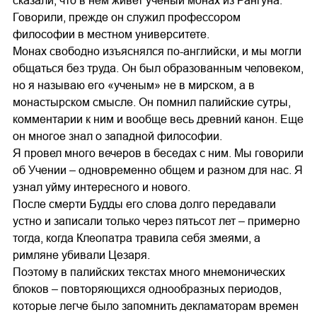
сказали, что в нем живет ученый монах из Рангуна.
Говорили, прежде он служил профессором
философии в местном университете.
Монах свободно изъяснялся по-английски, и мы могли
общаться без труда. Он был образованным человеком,
но я называю его «ученым» не в мирском, а в
монастырском смысле. Он помнил палийские сутры,
комментарии к ним и вообще весь древний канон. Еще
он многое знал о западной философии.
Я провел много вечеров в беседах с ним. Мы говорили
об Учении – одновременно общем и разном для нас. Я
узнал уйму интересного и нового.
После смерти Будды его слова долго передавали
устно и записали только через пятьсот лет – примерно
тогда, когда Клеопатра травила себя змеями, а
римляне убивали Цезаря.
Поэтому в палийских текстах много мнемонических
блоков – повторяющихся однообразных периодов,
которые легче было запомнить декламаторам времен