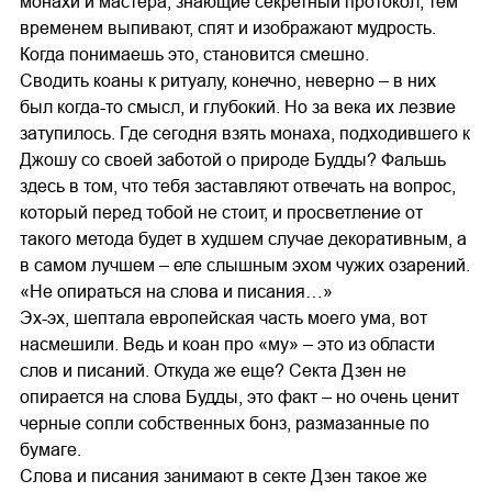
монахи и мастера, знающие секретный протокол, тем
временем выпивают, спят и изображают мудрость.
Когда понимаешь это, становится смешно.
Сводить коаны к ритуалу, конечно, неверно – в них
был когда-то смысл, и глубокий. Но за века их лезвие
затупилось. Где сегодня взять монаха, подходившего к
Джошу со своей заботой о природе Будды? Фальшь
здесь в том, что тебя заставляют отвечать на вопрос,
который перед тобой не стоит, и просветление от
такого метода будет в худшем случае декоративным, а
в самом лучшем – еле слышным эхом чужих озарений.
«Не опираться на слова и писания…»
Эх-эх, шептала европейская часть моего ума, вот
насмешили. Ведь и коан про «му» – это из области
слов и писаний. Откуда же еще? Секта Дзен не
опирается на слова Будды, это факт – но очень ценит
черные сопли собственных бонз, размазанные по
бумаге.
Слова и писания занимают в секте Дзен такое же