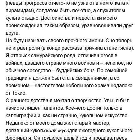
(певцы прогресса отчего-то не узнают в нем отката к
пирамидам), солдатом быть почетно, а служителем
культа стыдно. Достоинства и недостатки моего
происхождения, таким образом, уравновешивали друг
друга.
Не буду называть своего прежнего имени. Оно теперь
не играет роли (в конце рассказа причина станет ясна).
Я отпрыск самурайского рода, отличившегося в
войнах, давшего стране много воинов и – нелепое, но
обычное соседство – буддийских бонз. По семейной
традиции я должен был стать священником, а со
временем – настоятелем небольшого храма недалеко
от Токио.
С раннего детства я мечтал о творчестве. Увы, я был
начисто лишен талантов. Кое-чего достиг только в
каллиграфии и, как ни странно, кукольном искусстве.
Недалеко от моего дома жил старый мастер,
делавший кукол
хина
и
муса
для ежегодного кукольного
фестиваля. Он трудился целый год и продавал весь