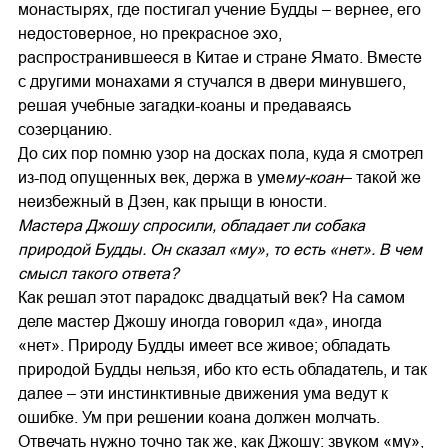
монастырях, где постигал учение Будды – вернее, его
недостоверное, но прекрасное эхо,
распространившееся в Китае и стране Ямато. Вместе
с другими монахами я стучался в двери минувшего,
решая учебные загадки-коаны и предаваясь
созерцанию.
До сих пор помню узор на досках пола, куда я смотрел
из-под опущенных век, держа в уме
му-коан
– такой же
неизбежный в Дзен, как прыщи в юности.
Мастера Джошу спросили, обладает ли собака
природой Будды. Он сказал «му», то есть «нет». В чем
смысл такого ответа?
Как решал этот парадокс двадцатый век? На самом
деле мастер Джошу иногда говорил «да», иногда
«нет». Природу Будды имеет все живое; обладать
природой Будды нельзя, ибо кто есть обладатель, и так
далее – эти инстинктивные движения ума ведут к
ошибке. Ум при решении коана должен молчать.
Отвечать нужно точно так же, как Джошу: звуком «му»,