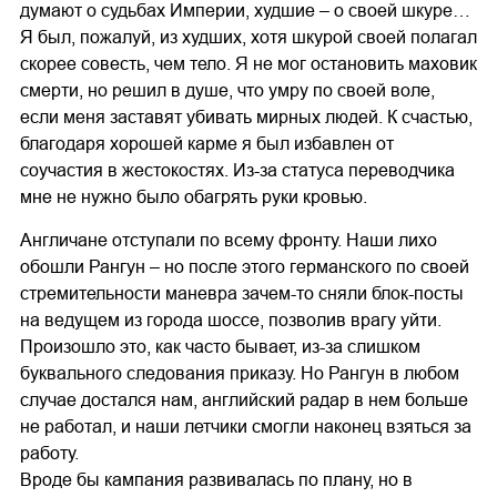
думают о судьбах Империи, худшие – о своей шкуре…
Я был, пожалуй, из худших, хотя шкурой своей полагал
скорее совесть, чем тело. Я не мог остановить маховик
смерти, но решил в душе, что умру по своей воле,
если меня заставят убивать мирных людей. К счастью,
благодаря хорошей карме я был избавлен от
соучастия в жестокостях. Из-за статуса переводчика
мне не нужно было обагрять руки кровью.
Англичане отступали по всему фронту. Наши лихо
обошли Рангун – но после этого германского по своей
стремительности маневра зачем-то сняли блок-посты
на ведущем из города шоссе, позволив врагу уйти.
Произошло это, как часто бывает, из-за слишком
буквального следования приказу. Но Рангун в любом
случае достался нам, английский радар в нем больше
не работал, и наши летчики смогли наконец взяться за
работу.
Вроде бы кампания развивалась по плану, но в