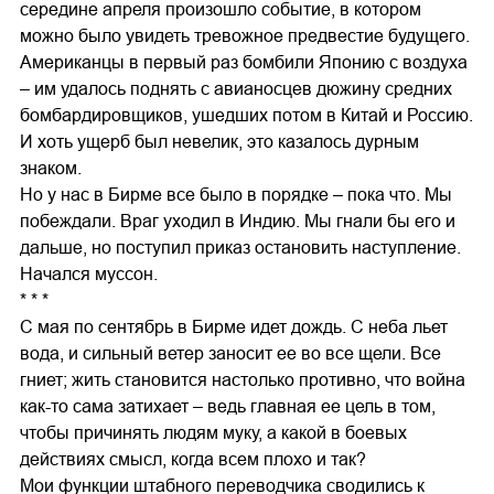
середине апреля произошло событие, в котором
можно было увидеть тревожное предвестие будущего.
Американцы в первый раз бомбили Японию с воздуха
– им удалось поднять с авианосцев дюжину средних
бомбардировщиков, ушедших потом в Китай и Россию.
И хоть ущерб был невелик, это казалось дурным
знаком.
Но у нас в Бирме все было в порядке – пока что. Мы
побеждали. Враг уходил в Индию. Мы гнали бы его и
дальше, но поступил приказ остановить наступление.
Начался муссон.
* * *
С мая по сентябрь в Бирме идет дождь. С неба льет
вода, и сильный ветер заносит ее во все щели. Все
гниет; жить становится настолько противно, что война
как-то сама затихает – ведь главная ее цель в том,
чтобы причинять людям муку, а какой в боевых
действиях смысл, когда всем плохо и так?
Мои функции штабного переводчика сводились к