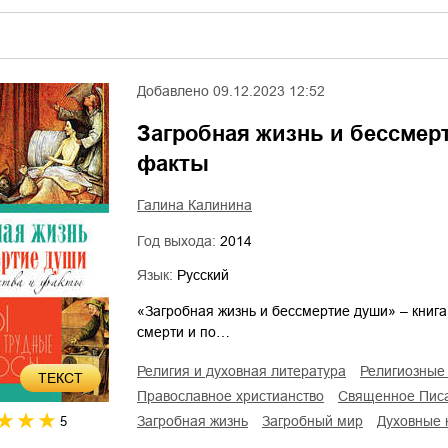
Добавлено
09.12.2023 12:52
Загробная жизнь и бессмер
факты
Галина Калинина
Год выхода:
2014
Язык:
Русский
«Загробная жизнь и бессмертие души» – книга
смерти и по…
религия и духовная литература
религиозные
ТЕКСТ
православное христианство
Священное Пис
загробная жизнь
загробный мир
духовные
5