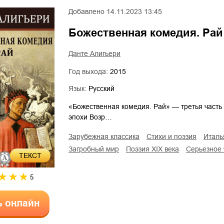
Добавлено
14.11.2023 13:45
Божественная комедия. Рай
Данте Алигьери
Год выхода:
2015
Язык:
Русский
«Божественная комедия. Рай» — третья часть
эпохи Возр…
зарубежная классика
стихи и поэзия
итал
загробный мир
поэзия XIX века
серьезное
ТЕКСТ
5
ь онлайн