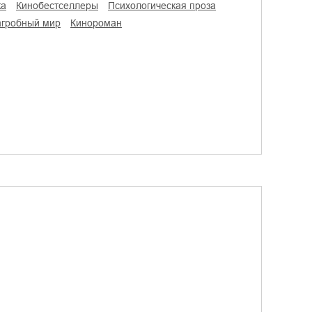
ка
кинобестселлеры
психологическая проза
загробный мир
кинороман