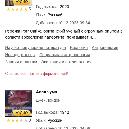
AУДИО
Год выхода:
2020
5
Язык:
Русский
Добавлено
10.12.2023 09:34
Ребекка Рэгг Сайкс, британский ученый с огромным опытом в
области археологии палеолита, показывает н…
научно-популярная литература
биология
антропология
неандертальцы
социальная антропология
знания и навыки
эволюция и антропология
Скачать бесплатно в формате mp3!
Алая чума
Джек Лондон
Год выхода:
1912
AУДИО
Язык:
Русский
3
Добавлено
10.12.2023 04:06