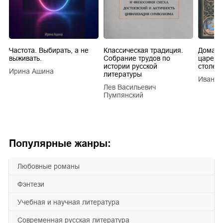
Частота. Выбирать, а не
Классическая традиция.
Домашн
выживать.
Собрание трудов по
царей в
истории русской
столети
Ирина Ашина
литературы
Иван Е
Лев Васильевич
Пумпянский
Популярные жанры:
любовные романы
фэнтези
учебная и научная литература
современная русская литература