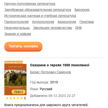
научно-популярная литература
зарубежная образовательная литература
биология
историческая научная и учебная литература
палеонтология
антропология
археология
генетика
неандертальцы
эволюция человечества
ДНК
знания и навыки
Читать онлайн
Полная версия
Сказание о героях 1000 поколений
Борис Петрович Смирнов
Год выхода:
2019
Язык:
Русский
ТЕКСТ
Добавлено
09.12.2023 22:27
5
Книга предназначена для широкого круга читателей,