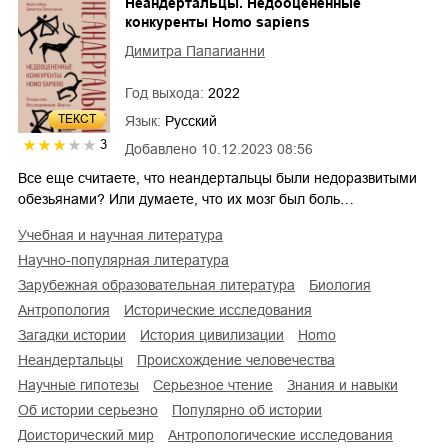
Неандертальцы. Недооцененные
конкуренты Homo sapiens
Димитра Папагианни
Год выхода:
2022
ТЕКСТ
Язык:
Русский
3
Добавлено
10.12.2023 08:56
Все еще считаете, что неандертальцы были недоразвитыми
обезьянами? Или думаете, что их мозг был боль…
учебная и научная литература
научно-популярная литература
зарубежная образовательная литература
биология
антропология
исторические исследования
загадки истории
история цивилизации
homo
неандертальцы
происхождение человечества
научные гипотезы
серьезное чтение
знания и навыки
об истории серьезно
популярно об истории
доисторический мир
антропологические исследования