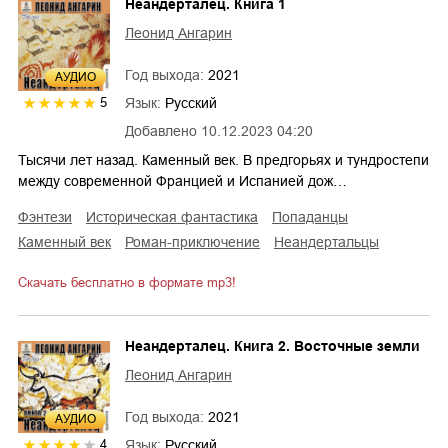
Неандерталец. Книга 1
Леонид Ангарин
Год выхода:
2021
AУДИО
Язык:
Русский
5
Добавлено
10.12.2023 04:20
Тысячи лет назад. Каменный век. В предгорьях и тундростепи
между современной Францией и Испанией дож…
фэнтези
историческая фантастика
попаданцы
каменный век
роман-приключение
неандертальцы
Скачать бесплатно в формате mp3!
Неандерталец. Книга 2. Восточные земли
Леонид Ангарин
Год выхода:
2021
AУДИО
Язык:
Русский
4