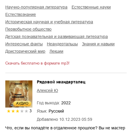
научно-популярная литература
естественные науки
естествознание
историческая научная и учебная литература
первобытное общество
детская познавательная и развивающая литература
интересные факты
неандертальцы
знания и навыки
доисторический мир
лекции
Скачать бесплатно в формате mp3!
Рядовой неандерталец
Алексей Ю
Год выхода:
2022
AУДИО
Язык:
Русский
3
Добавлено
10.12.2023 05:59
Что, если вы попадёте в отдаленное прошлое? Вы не мастер