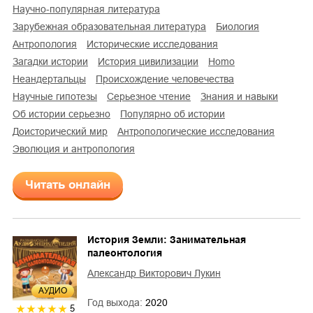
научно-популярная литература
зарубежная образовательная литература
биология
антропология
исторические исследования
загадки истории
история цивилизации
homo
неандертальцы
происхождение человечества
научные гипотезы
серьезное чтение
знания и навыки
об истории серьезно
популярно об истории
доисторический мир
антропологические исследования
эволюция и антропология
Читать онлайн
История Земли: Занимательная
палеонтология
Александр Викторович Лукин
AУДИО
Год выхода:
2020
5