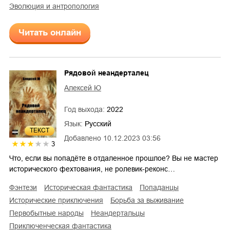
эволюция и антропология
Читать онлайн
Рядовой неандерталец
Алексей Ю
Год выхода:
2022
Язык:
Русский
ТЕКСТ
Добавлено
10.12.2023 03:56
3
Что, если вы попадёте в отдаленное прошлое? Вы не мастер
исторического фехтования, не ролевик-реконс…
фэнтези
историческая фантастика
попаданцы
исторические приключения
борьба за выживание
первобытные народы
неандертальцы
приключенческая фантастика