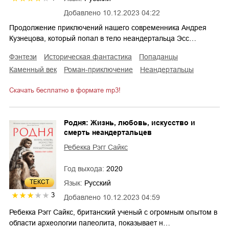
Добавлено
10.12.2023 04:22
Продолжение приключений нашего современника Андрея
Кузнецова, который попал в тело неандертальца Эсс…
фэнтези
историческая фантастика
попаданцы
каменный век
роман-приключение
неандертальцы
Скачать бесплатно в формате mp3!
Родня: Жизнь, любовь, искусство и
смерть неандертальцев
Ребекка Рэгг Сайкс
Год выхода:
2020
ТЕКСТ
Язык:
Русский
3
Добавлено
10.12.2023 04:59
Ребекка Рэгг Сайкс, британский ученый с огромным опытом в
области археологии палеолита, показывает н…