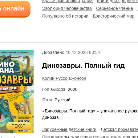
красочные иллюстрации
книги для среднего
ь онлайн
эволюция человечества
серьезное чтение
популярно об истории
доисторический мир
Добавлено
10.12.2023 08:34
Динозавры. Полный гид
Колин Руссо Джонсон
Год выхода:
2020
Язык:
Русский
«Динозавры. Полный гид» – уникальное руково
динозав…
ТЕКСТ
зарубежные детские книги
детская познава
познавательно-развлекательные книги для де