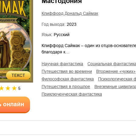
Мастодония
Клиффорд Дональд Саймак
Год выхода:
2023
Язык:
Русский
Клиффорд Саймак – один из отцов-основателе
благодаря к…
научная фантастика
социальная фантастик
путешествия во времени
вторжение «чужих»
ТЕКСТ
философская фантастика
психологическая 
путешествия в прошлое
внеземные цивилиз
5
приключенческая фантастика
ь онлайн