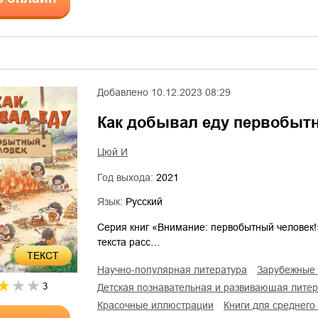
Добавлено
10.12.2023 08:29
Как добывал еду первобыт
Цюй И
Год выхода:
2021
Язык:
Русский
Серия книг «Внимание: первобытный человек!
текста расс…
ТЕКСТ
научно-популярная литература
зарубежные 
3
детская познавательная и развивающая лите
красочные иллюстрации
книги для среднего