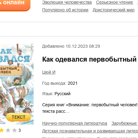
ь онлайн
эволюция человечества
серьезное чтение
популярно об истории
доисторический мир
Добавлено
10.12.2023 08:29
Как одевался первобытный
Цюй И
Год выхода:
2021
Язык:
Русский
Серия книг «Внимание: первобытный человек!
текста расс…
ТЕКСТ
научно-популярная литература
зарубежные 
3
детская познавательная и развивающая лите