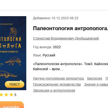
Добавлено
10.12.2023 08:22
Палеонтология антрополога.
Станислав Владимирович Дробышевский
Год выхода:
2022
Язык:
Русский
«Палеонтология антрополога». Том3. Кайнозо
Кайнозой – врем…
научно-популярная литература
биология
ТЕКСТ
происхождение человечества
знания и навы
эволюция и антропология
5
ь онлайн