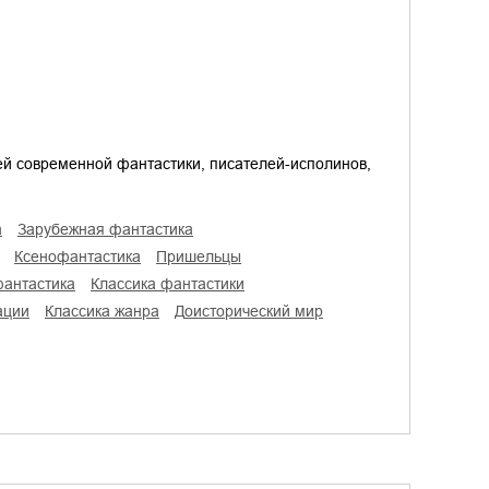
й современной фантастики, писателей-исполинов,
а
зарубежная фантастика
ксенофантастика
пришельцы
фантастика
классика фантастики
ации
классика жанра
доисторический мир