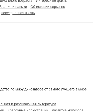
 школьного возраста
интересные факты
знания и навыки
об истории серьезно
повседневная жизнь
дство по миру динозавров от самого лучшего в мире
тельная и развивающая литература
тей
красочные иллюстрации
развитие кругозора