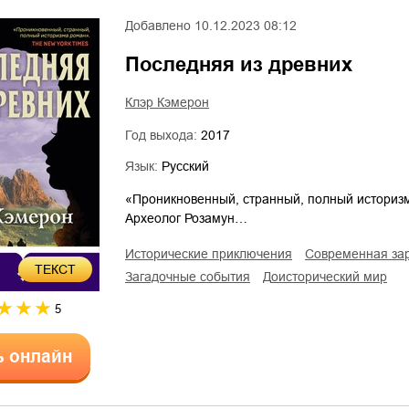
Добавлено
10.12.2023 08:12
Последняя из древних
Клэр Кэмерон
Год выхода:
2017
Язык:
Русский
«Проникновенный, странный, полный истори
Археолог Розамун…
исторические приключения
современная за
ТЕКСТ
загадочные события
доисторический мир
5
ь онлайн