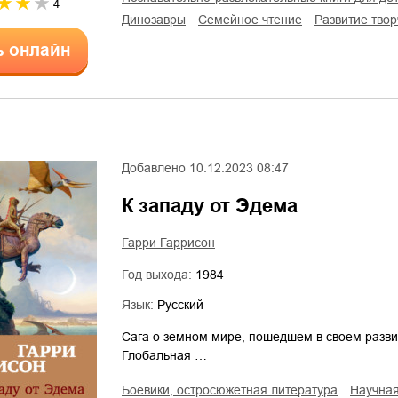
4
динозавры
семейное чтение
развитие тво
ь онлайн
Добавлено
10.12.2023 08:47
К западу от Эдема
Гарри Гаррисон
Год выхода:
1984
Язык:
Русский
Сага о земном мире, пошедшем в своем развит
Глобальная …
боевики, остросюжетная литература
научна