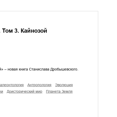
 Том 3. Кайнозой
й» – новая книга Станислава Дробышевского.
палеонтология
антропология
эволюция
ки
доисторический мир
планета Земля