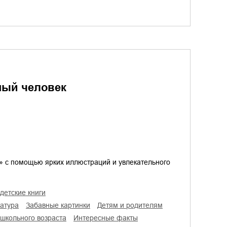
ный человек
» с помощью ярких иллюстраций и увлекательного
детские книги
ратура
забавные картинки
детям и родителям
 школьного возраста
интересные факты