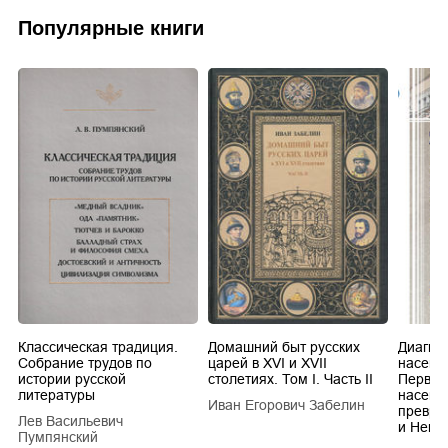
Популярные книги
Классическая традиция.
Домашний быт русских
Диагно
Собрание трудов по
царей в XVI и XVII
насеко
истории русской
столетиях. Том I. Часть II
Первич
литературы
насеко
Иван Егорович Забелин
превра
Лев Васильевич
и Hemi
Пумпянский