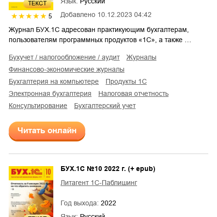
Язык:
Русский
ТЕКСТ
Добавлено
10.12.2023 04:42
5
Журнал БУХ.1С адресован практикующим бухгалтерам,
пользователям программных продуктов «1С», а также …
бухучет / налогообложение / аудит
журналы
финансово-экономические журналы
бухгалтерия на компьютере
продукты 1С
электронная бухгалтерия
налоговая отчетность
консультирование
бухгалтерский учет
Читать онлайн
БУХ.1С №10 2022 г. (+ epub)
Литагент 1С-Паблишинг
Год выхода:
2022
Язык:
Русский