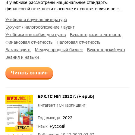
В учебнике рассмотрены национальные стандарты
финансовой отчетности в аспекте их соответствия и не с…
учебная и научная литература
бухучет / налогообложение / аудит
учебники и пособия для вузов
бухгалтерская отчетность
финансовая отчетность
налоговая отчетность
бакалавриат
международный бизнес
бухгалтерский учет
знания и навыки
Читать онлайн
БУХ.1С №1 2022 г. (+ epub)
Литагент 1С-Паблишинг
Год выхода:
2022
Язык:
Русский
ТЕКСТ
Добавлено
10.12.2023 02:57