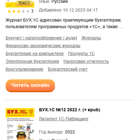
Язык:
Русский
ТЕКСТ
Добавлено
10.12.2023 04:17
3
Журнал БУХ.1С адресован практикующим бухгалтерам,
пользователям программных продуктов «1С», а также …
бухучет / налогообложение / аудит
журналы
финансово-экономические журналы
бухгалтерия на компьютере
продукты 1С
электронная бухгалтерия
налоговая отчетность
консультирование
бухгалтерский учет
Читать онлайн
БУХ.1С №12 2022 г. (+ epub)
Литагент 1С-Паблишинг
Год выхода:
2022