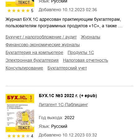
Язык:
Русский
ТЕКСТ
Добавлено
10.12.2023 02:36
5
Журнал БУХ.1С адресован практикующим бухгалтерам,
пользователям программных продуктов «1С», а также …
бухучет / налогообложение / аудит
журналы
финансово-экономические журналы
бухгалтерия на компьютере
продукты 1С
электронная бухгалтерия
налоговая отчетность
консультирование
бухгалтерский учет
БУХ.1С №3 2022 г. (+ epub)
Литагент 1С-Паблишинг
Год выхода:
2022
Язык:
Русский
ТЕКСТ
Добавлено
10.12.2023 03:32
4