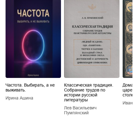
Частота. Выбирать, а не
Классическая традиция.
Домашн
выживать.
Собрание трудов по
царей в
истории русской
столети
Ирина Ашина
литературы
Иван Е
Лев Васильевич
Пумпянский