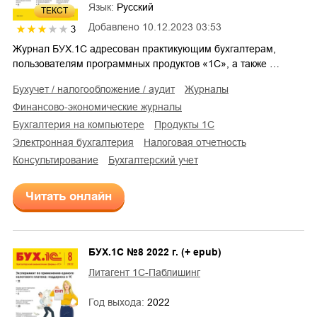
Язык:
Русский
ТЕКСТ
Добавлено
10.12.2023 03:53
3
Журнал БУХ.1С адресован практикующим бухгалтерам,
пользователям программных продуктов «1С», а также …
бухучет / налогообложение / аудит
журналы
финансово-экономические журналы
бухгалтерия на компьютере
продукты 1С
электронная бухгалтерия
налоговая отчетность
консультирование
бухгалтерский учет
Читать онлайн
БУХ.1С №8 2022 г. (+ epub)
Литагент 1С-Паблишинг
Год выхода:
2022