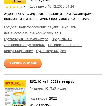
ТЕКСТ
Добавлено
10.12.2023 04:24
4
Журнал БУХ.1С адресован практикующим бухгалтерам,
пользователям программных продуктов «1С», а также …
бухучет / налогообложение / аудит
журналы
финансово-экономические журналы
бухгалтерия на компьютере
продукты 1С
электронная бухгалтерия
налоговая отчетность
консультирование
бухгалтерский учет
Читать онлайн
БУХ.1С №11 2022 г. (+ epub)
Литагент 1С-Паблишинг
Год выхода:
2022
Язык:
Русский