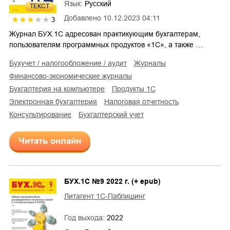
Язык:
Русский
ТЕКСТ
Добавлено
10.12.2023 04:11
3
Журнал БУХ.1С адресован практикующим бухгалтерам,
пользователям программных продуктов «1С», а также …
бухучет / налогообложение / аудит
журналы
финансово-экономические журналы
бухгалтерия на компьютере
продукты 1С
электронная бухгалтерия
налоговая отчетность
консультирование
бухгалтерский учет
Читать онлайн
БУХ.1С №9 2022 г. (+ epub)
Литагент 1С-Паблишинг
Год выхода:
2022