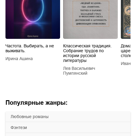
Частота. Выбирать, а не
Классическая традиция.
Домашн
выживать.
Собрание трудов по
царей в
истории русской
столети
Ирина Ашина
литературы
Иван Е
Лев Васильевич
Пумпянский
Популярные жанры:
любовные романы
фэнтези