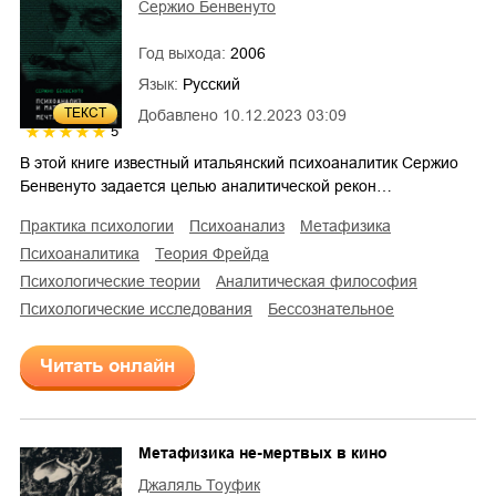
Сержио Бенвенуто
Год выхода:
2006
Язык:
Русский
ТЕКСТ
Добавлено
10.12.2023 03:09
5
В этой книге известный итальянский психоаналитик Сержио
Бенвенуто задается целью аналитической рекон…
практика психологии
психоанализ
метафизика
психоаналитика
теория Фрейда
психологические теории
аналитическая философия
психологические исследования
бессознательное
Читать онлайн
Метафизика не-мертвых в кино
Джаляль Тоуфик