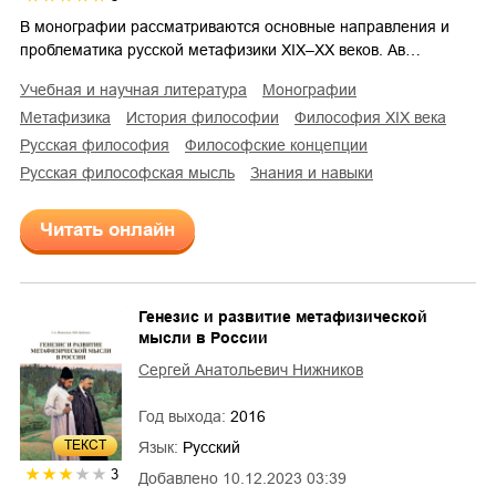
В монографии рассматриваются основные направления и
проблематика русской метафизики ХIХ–ХХ веков. Ав…
учебная и научная литература
монографии
метафизика
история философии
философия XIX века
русская философия
философские концепции
русская философская мысль
знания и навыки
Читать онлайн
Генезис и развитие метафизической
мысли в России
Сергей Анатольевич Нижников
Год выхода:
2016
ТЕКСТ
Язык:
Русский
3
Добавлено
10.12.2023 03:39