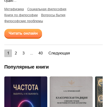
судьб…
метафизика
социальная философия
книги по философии
вопросы бытия
философские проблемы
Читать онлайн
1
2
3
...
40
Следующая
Популярные книги