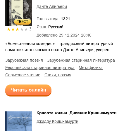
Данте Алигьери
Год выхода:
1321
ТЕКСТ
Язык:
Русский
3
Добавлено
29.12.2024 20:40
«Божественная комедия» – грандиозный литературный
памятник итальянского поэта Данте Алигьери, уверен…
зарубежная поэзия
зарубежная старинная литература
европейская старинная литература
метафизика
серьезное чтение
cтихи, поэзия
Читать онлайн
Красота жизни. Дневник Кришнамурти
Джидду Кришнамурти