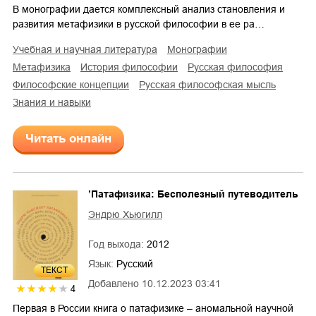
В монографии дается комплексный анализ становления и
развития метафизики в русской философии в ее ра…
учебная и научная литература
монографии
метафизика
история философии
русская философия
философские концепции
русская философская мысль
знания и навыки
Читать онлайн
’Патафизика: Бесполезный путеводитель
Эндрю Хьюгилл
Год выхода:
2012
Язык:
Русский
ТЕКСТ
Добавлено
10.12.2023 03:41
4
Первая в России книга о патафизике – аномальной научной