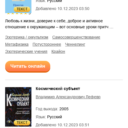
Язык:
Русский
Добавлено
10.12.2023 03:50
ТЕКСТ
5
Любовь к жизни, доверие к себе, доброе и активное
отношение к окружающим – вот основные уроки притч …
эзотерика / оккультизм
самосовершенствование
метафизика
потустороннее
ченнелинг
эзотерические учения
Крайон
Читать онлайн
Космический субъект
Владимир Александрович Лефевр
Год выхода:
2005
Язык:
Русский
ТЕКСТ
Добавлено
10.12.2023 03:51