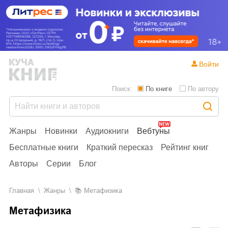
Войти
Поиск:
По книге
По автору
Жанры
Новинки
Аудиокниги
Вебтуны
Бесплатные книги
Краткий пересказ
Рейтинг книг
Авторы
Серии
Блог
Главная
Жанры
📚
Метафизика
Метафизика