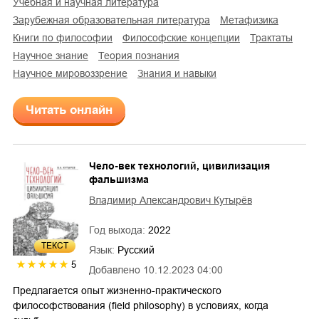
учебная и научная литература
зарубежная образовательная литература
метафизика
книги по философии
философские концепции
трактаты
научное знание
теория познания
научное мировоззрение
знания и навыки
Читать онлайн
Чело-век технологий, цивилизация
фальшизма
Владимир Александрович Кутырёв
Год выхода:
2022
ТЕКСТ
Язык:
Русский
5
Добавлено
10.12.2023 04:00
Предлагается опыт жизненно-практического
философствования (field philosophy) в условиях, когда