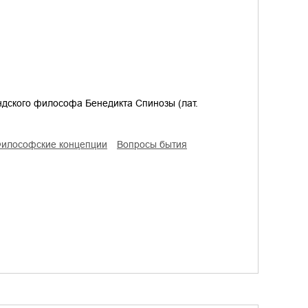
дского философа Бенедикта Спинозы (лат.
философские концепции
вопросы бытия