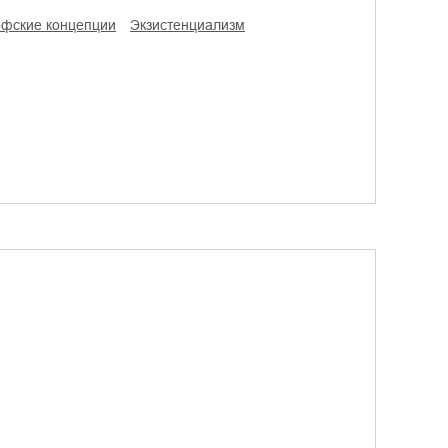
офские концепции
экзистенциализм