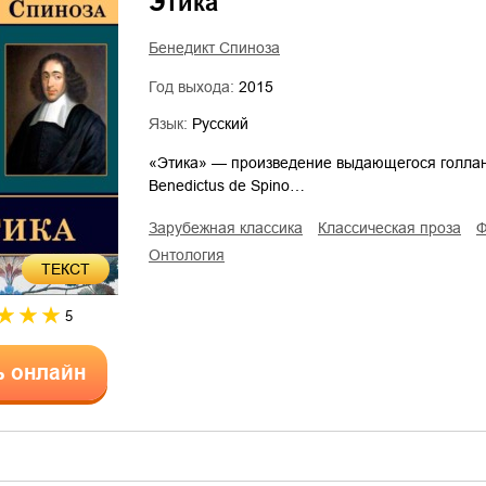
Этика
Бенедикт Спиноза
Год выхода:
2015
Язык:
Русский
«Этика» — произведение выдающегося голлан
Benedictus de Spino…
зарубежная классика
классическая проза
онтология
ТЕКСТ
5
ь онлайн