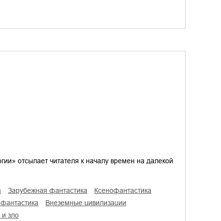
гии» отсылает читателя к началу времен на далекой
а
зарубежная фантастика
ксенофантастика
 фантастика
внеземные цивилизации
 и зло