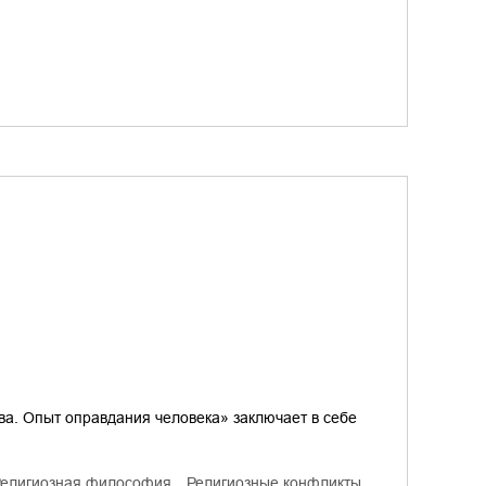
ва. Опыт оправдания человека» заключает в себе
религиозная философия
религиозные конфликты