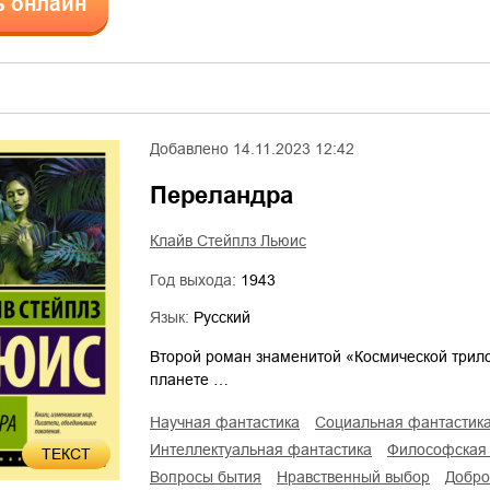
ь онлайн
Добавлено
14.11.2023 12:42
Переландра
Клайв Стейплз Льюис
Год выхода:
1943
Язык:
Русский
Второй роман знаменитой «Космической трило
планете …
научная фантастика
социальная фантастик
интеллектуальная фантастика
философская
ТЕКСТ
вопросы бытия
нравственный выбор
добро