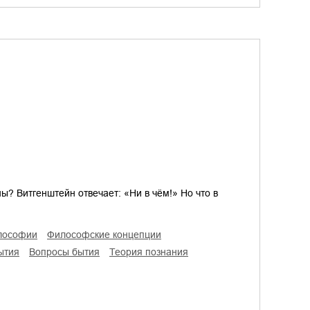
? Витгенштейн отвечает: «Ни в чём!» Но что в
илософии
философские концепции
бытия
вопросы бытия
теория познания