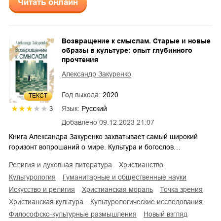
Читать онлайн
Возвращение к смыслам. Старые и новые
образы в культуре: опыт глубинного
прочтения
Александр Закуренко
Год выхода:
2020
ТЕКСТ
Язык:
Русский
3
Добавлено
09.12.2023 21:07
Книга Александра Закуренко захватывает самый широкий
горизонт вопрошаний о мире. Культура и богослов…
религия и духовная литература
христианство
культурология
гуманитарные и общественные науки
искусство и религия
христианская мораль
точка зрения
христианская культура
культурологические исследования
философско-культурные размышления
новый взгляд