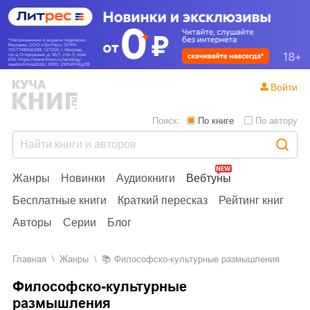
Войти
Поиск:
По книге
По автору
Жанры
Новинки
Аудиокниги
Вебтуны
Бесплатные книги
Краткий пересказ
Рейтинг книг
Авторы
Серии
Блог
Главная
Жанры
📚
Философско-культурные размышления
Философско-культурные
размышления