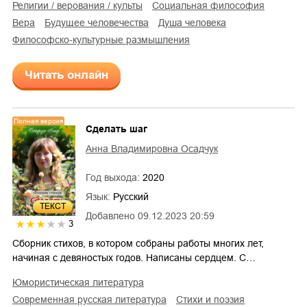
религии / верования / культы
социальная философия
вера
будущее человечества
душа человека
философско-культурные размышления
Читать онлайн
Полная версия
Сделать шаг
Анна Владимировна Осадчук
Год выхода:
2020
Язык:
Русский
ТЕКСТ
Добавлено
09.12.2023 20:59
3
Сборник стихов, в котором собраны работы многих лет,
начиная с девяностых годов. Написаны сердцем. С…
юмористическая литература
современная русская литература
стихи и поэзия