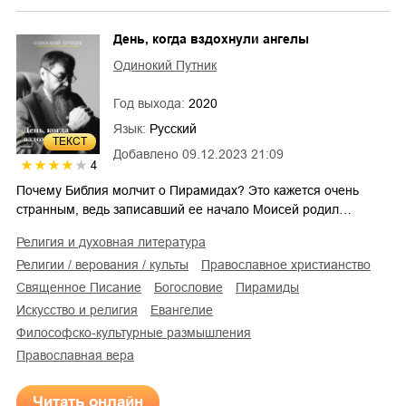
День, когда вздохнули ангелы
Одинокий Путник
Год выхода:
2020
Язык:
Русский
ТЕКСТ
Добавлено
09.12.2023 21:09
4
Почему Библия молчит о Пирамидах? Это кажется очень
странным, ведь записавший ее начало Моисей родил…
религия и духовная литература
религии / верования / культы
православное христианство
Священное Писание
богословие
пирамиды
искусство и религия
Евангелие
философско-культурные размышления
православная вера
Читать онлайн