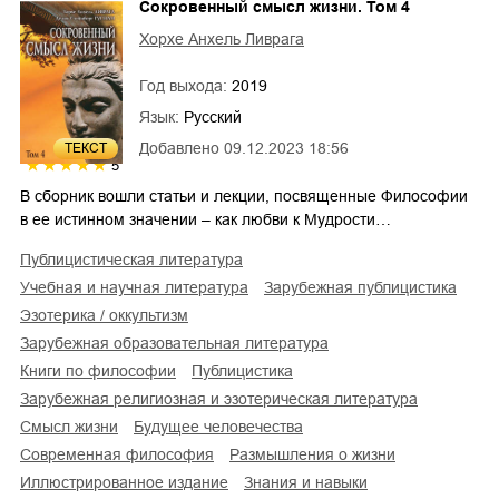
Сокровенный смысл жизни. Том 4
Хорхе Анхель Ливрага
Год выхода:
2019
Язык:
Русский
Добавлено
09.12.2023 18:56
ТЕКСТ
5
В сборник вошли статьи и лекции, посвященные Философии
в ее истинном значении – как любви к Мудрости…
публицистическая литература
учебная и научная литература
зарубежная публицистика
эзотерика / оккультизм
зарубежная образовательная литература
книги по философии
публицистика
зарубежная религиозная и эзотерическая литература
смысл жизни
будущее человечества
современная философия
размышления о жизни
иллюстрированное издание
знания и навыки