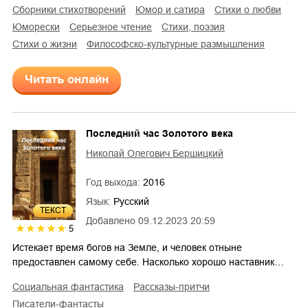
сборники стихотворений
юмор и сатира
стихи о любви
юморески
серьезное чтение
cтихи, поэзия
стихи о жизни
философско-культурные размышления
Читать онлайн
Последний час Золотого века
Николай Олегович Бершицкий
Год выхода:
2016
Язык:
Русский
ТЕКСТ
Добавлено
09.12.2023 20:59
5
Истекает время богов на Земле, и человек отныне
предоставлен самому себе. Насколько хорошо наставник…
социальная фантастика
рассказы-притчи
писатели-фантасты