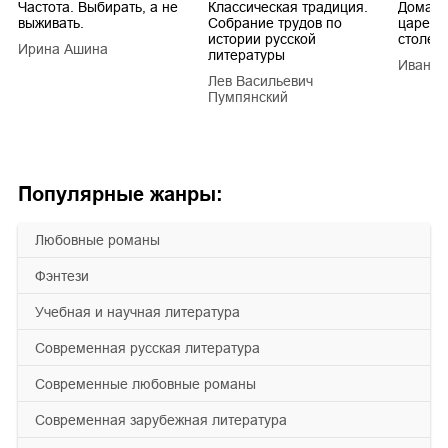
Частота. Выбирать, а не
Классическая традиция.
Домашн
выживать.
Собрание трудов по
царей в
истории русской
столети
Ирина Ашина
литературы
Иван Е
Лев Васильевич
Пумпянский
Популярные жанры:
любовные романы
фэнтези
учебная и научная литература
современная русская литература
современные любовные романы
современная зарубежная литература