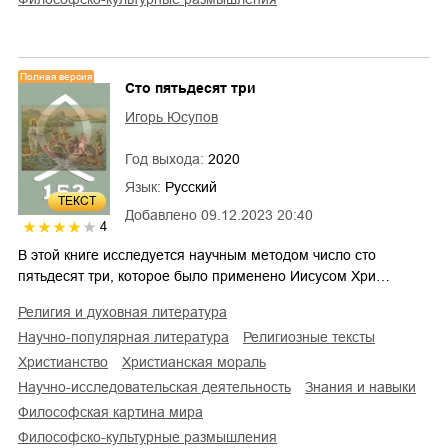
Полная версия
Сто пятьдесят три
Игорь Юсупов
Год выхода:
2020
Язык:
Русский
ТЕКСТ
Добавлено
09.12.2023 20:40
4
В этой книге исследуется научным методом число сто
пятьдесят три, которое было применено Иисусом Хри…
религия и духовная литература
научно-популярная литература
религиозные тексты
христианство
христианская мораль
научно-исследовательская деятельность
знания и навыки
философская картина мира
философско-культурные размышления