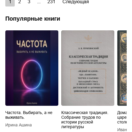
1
2
3
...
231
Следующая
Популярные книги
Частота. Выбирать, а не
Классическая традиция.
Домашн
выживать.
Собрание трудов по
царей в
истории русской
столети
Ирина Ашина
литературы
Иван Е