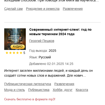
холодным способом. При помощи этой книги вы научитесь…
сделай сам
рукоделие и ремесла
развлечения
Современный интернет-сленг: гид по
новым терминам 2024 года
Георгий Пешков
AУДИО
Год выхода:
2025
5
Язык:
Русский
Добавлено
02.01.2025 14:25
Интернет заселен миллионами людей, и каждый день он
создаёт сотни новых слов и выражений. Для нович…
публицистическая литература
развлечения
мода и стиль
публицистика
хобби, досуг
красота
Скачать бесплатно в формате mp3!