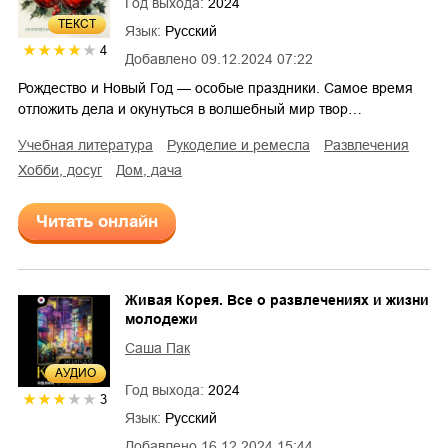
Год выхода:
2024
ТЕКСТ
Язык:
Русский
4
Добавлено
09.12.2024 07:22
Рождество и Новый Год — особые праздники. Самое время
отложить дела и окунуться в волшебный мир твор…
учебная литература
рукоделие и ремесла
развлечения
хобби, досуг
дом, дача
Читать онлайн
Живая Корея. Все о развлечениях и жизни
молодежи
Саша Пак
AУДИО
Год выхода:
2024
3
Язык:
Русский
Добавлено
16.12.2024 15:44