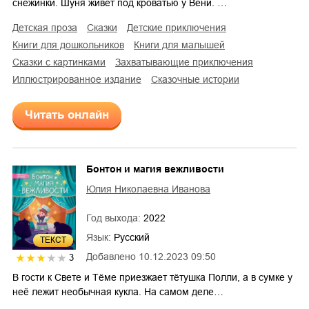
снежинки. Шуня живёт под кроватью у Вени. …
детская проза
сказки
детские приключения
книги для дошкольников
книги для малышей
сказки с картинками
захватывающие приключения
иллюстрированное издание
сказочные истории
Читать онлайн
Бонтон и магия вежливости
Юлия Николаевна Иванова
Год выхода:
2022
Язык:
Русский
ТЕКСТ
Добавлено
10.12.2023 09:50
3
В гости к Свете и Тёме приезжает тётушка Полли, а в сумке у
неё лежит необычная кукла. На самом деле…