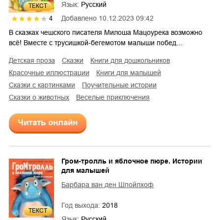
Язык:
Русский
ТЕКСТ
Добавлено
10.12.2023 09:42
4
В сказках чешского писателя Милоша Мацоурека возможно
всё! Вместе с трусишкой-бегемотом малыши побед…
детская проза
сказки
книги для дошкольников
красочные иллюстрации
книги для малышей
сказки с картинками
поучительные истории
сказки о животных
веселые приключения
Читать онлайн
Гром-тролль и яблочное пюре. Истории
для малышей
Барбара ван ден Шпойлхоф
Год выхода:
2018
ТЕКСТ
Язык:
Русский