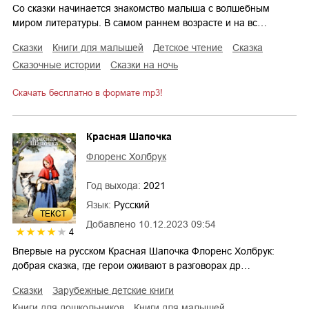
Со сказки начинается знакомство малыша с волшебным
миром литературы. В самом раннем возрасте и на вс…
сказки
книги для малышей
детское чтение
сказка
сказочные истории
сказки на ночь
Скачать бесплатно в формате mp3!
Красная Шапочка
Флоренс Холбрук
Год выхода:
2021
Язык:
Русский
ТЕКСТ
Добавлено
10.12.2023 09:54
4
Впервые на русском Красная Шапочка Флоренс Холбрук:
добрая сказка, где герои оживают в разговорах др…
сказки
зарубежные детские книги
книги для дошкольников
книги для малышей