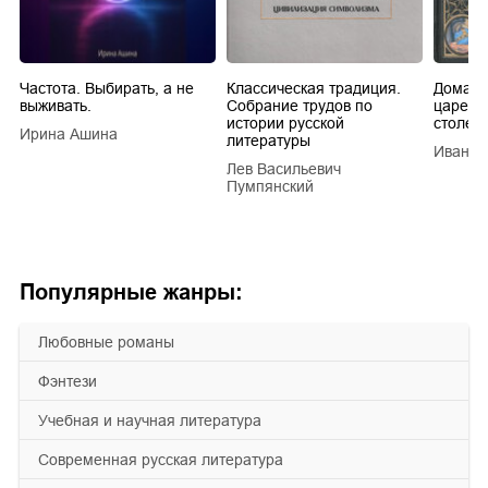
Частота. Выбирать, а не
Классическая традиция.
Домашн
выживать.
Собрание трудов по
царей в
истории русской
столети
Ирина Ашина
литературы
Иван Е
Лев Васильевич
Пумпянский
Популярные жанры:
любовные романы
фэнтези
учебная и научная литература
современная русская литература