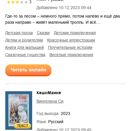
3
Добавлено
10.12.2023 09:44
Где-то за лесом – немного прямо, потом налево и ещё два
раза направо – живёт маленький тролль. И всё…
детская проза
сказки
детские приключения
детям и родителям
красочные иллюстрации
книги для малышей
поучительные истории
сказочные существа
веселые приключения
Читать онлайн
КешиМания
Вингелена Си
Год выхода:
2023
Язык:
Русский
ТЕКСТ
Добавлено
10.12.2023 09:45