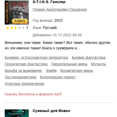
S-T-I-K-S. Ганслер
Герман Анатольевич Горшенев
Год выхода:
2023
AУДИО
Язык:
Русский
3
Добавлено
10.12.2023 09:35
Внешники, они такие. Какие такие? Вот такие, обычно другие,
но эти именно такие! Книга о суевериях и…
боевики, остросюжетная литература
боевая фантастика
героическая фантастика
параллельные миры
мутанты
борьба за выживание
зомби
космические миры
постапокалиптика
колонизация планет
опасные приключения
Скачать бесплатно в формате mp3!
Суженый для Мавки