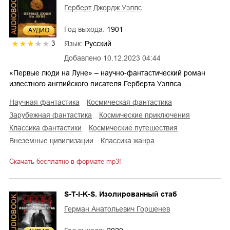
Герберт Джордж Уэллс
Год выхода:
1901
AУДИО
Язык:
Русский
3
Добавлено
10.12.2023 04:44
«Первые люди на Луне» – научно-фантастический роман
известного английского писателя Герберта Уэллса.…
научная фантастика
космическая фантастика
зарубежная фантастика
космические приключения
классика фантастики
космические путешествия
внеземные цивилизации
классика жанра
Скачать бесплатно в формате mp3!
S-T-I-K-S. Изолированный стаб
Герман Анатольевич Горшенев