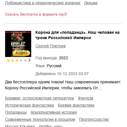
публицистика и периодические издания
лекции
Скачать бесплатно в формате mp3!
Корона для «попаданца». Наш человек на
троне Российской Империи
Сергей Плетнев
AУДИО
Год выхода:
2022
3
Язык:
Русский
Добавлено
10.12.2023 03:07
Два бестселлера одним томом! Наш современник принимает
Корону Российской Империи, чтобы завоевать От…
боевики, остросюжетная литература
фэнтези
историческая фантастика
боевая фантастика
попаданцы
альтернативная история
современные технологии в прошлом
прогрессорство
Россия XIX века
ЛитРес: чтец