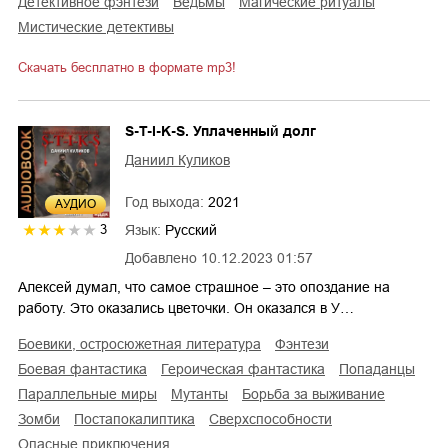
детективное фэнтези
ведьмы
магические ритуалы
мистические детективы
Скачать бесплатно в формате mp3!
S-T-I-K-S. Уплаченный долг
Даниил Куликов
Год выхода:
2021
AУДИО
Язык:
Русский
3
Добавлено
10.12.2023 01:57
Алексей думал, что самое страшное – это опоздание на
работу. Это оказались цветочки. Он оказался в У…
боевики, остросюжетная литература
фэнтези
боевая фантастика
героическая фантастика
попаданцы
параллельные миры
мутанты
борьба за выживание
зомби
постапокалиптика
сверхспособности
опасные приключения