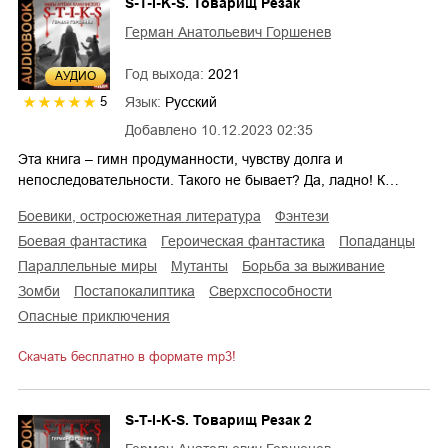
S-T-I-K-S. Товарищ Резак
Герман Анатольевич Горшенев
Год выхода:
2021
AУДИО
Язык:
Русский
5
Добавлено
10.12.2023 02:35
Эта книга – гимн продуманности, чувству долга и
непоследовательности. Такого не бывает? Да, ладно! К…
боевики, остросюжетная литература
фэнтези
боевая фантастика
героическая фантастика
попаданцы
параллельные миры
мутанты
борьба за выживание
зомби
постапокалиптика
сверхспособности
опасные приключения
Скачать бесплатно в формате mp3!
S-T-I-K-S. Товарищ Резак 2