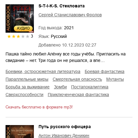
S-T-I-K-S. Стекловата
Сергей Станиславович Фролов
Год выхода:
2021
AУДИО
Язык:
Русский
3
Добавлено
10.12.2023 02:27
Пашка тайно любил Алёнку все годы учёбы. Пригласить на
свидание – нет. Три года он не решался, а впе…
боевики, остросюжетная литература
боевая фантастика
параллельные миры
смертельная опасность
мутанты
борьба за выживание
зомби
постапокалиптика
сверхспособности
приключенческая фантастика
Скачать бесплатно в формате mp3!
Путь русского офицера
Антон Иванович Деникин