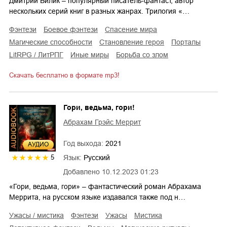
Дмитрий Билик – популярный писатель-фантаст, автор
нескольких серий книг в разных жанрах. Трилогия «…
фэнтези
боевое фэнтези
спасение мира
магические способности
становление героя
порталы
LitRPG / ЛитРПГ
иные миры
борьба со злом
Скачать бесплатно в формате mp3!
Гори, ведьма, гори!
Абрахам Грэйс Меррит
Год выхода:
2021
AУДИО
Язык:
Русский
5
Добавлено
10.12.2023 01:23
«Гори, ведьма, гори» – фантастический роман Абрахама
Меррита, на русском языке издавался также под н…
ужасы / мистика
фэнтези
ужасы
мистика