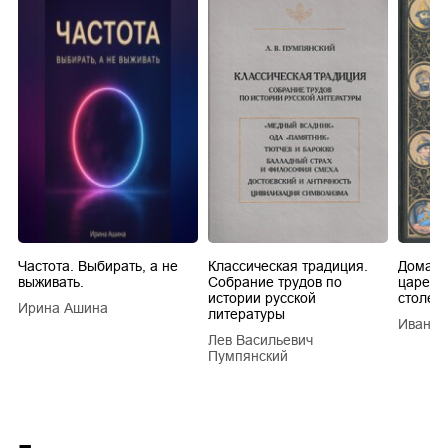
Частота. Выбирать, а не
Классическая традиция.
Домашн
выживать.
Собрание трудов по
царей в
истории русской
столети
Ирина Ашина
литературы
Иван Е
Лев Васильевич
Пумпянский