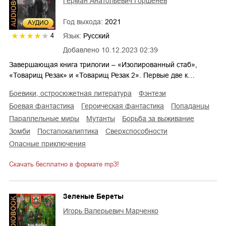
Герман Анатольевич Горшенев
Год выхода:
2021
AУДИО
Язык:
Русский
4
Добавлено
10.12.2023 02:39
Завершающая книга трилогии – «Изолированный стаб»,
«Товарищ Резак» и «Товарищ Резак 2». Первые две к…
боевики, остросюжетная литература
фэнтези
боевая фантастика
героическая фантастика
попаданцы
параллельные миры
мутанты
борьба за выживание
зомби
постапокалиптика
сверхспособности
опасные приключения
Скачать бесплатно в формате mp3!
Зеленые Береты
Игорь Валерьевич Марченко