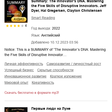
Summary: The Innovator’s DNA. Mastering
the Five Skills of Disruptive Innovators. Jeff
Dyer, Hal Gregersen, Clayton Christensen
Smart Reading
AУДИО
4
Год выхода:
2022
Язык:
Английский
Добавлено
10.12.2023 03:56
Notice: This is a SUMMARY of “The Innovator’s DNA: Mastering
the Five Skills of Disruptive Innovator…
личная эффективность
саморазвитие / личностный рост
успешный бизнес
скрытые способности
инновационное развитие
краткое изложение
мировой опыт
креативность
Скачать бесплатно в формате mp3!
Первые люди на Луне