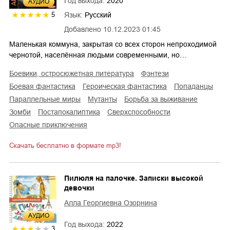
Год выхода:
2020
AУДИО
Язык:
Русский
5
Добавлено
10.12.2023 01:45
Маленькая коммуна, закрытая со всех сторон непроходимой
чернотой, населённая людьми современными, но…
боевики, остросюжетная литература
фэнтези
боевая фантастика
героическая фантастика
попаданцы
параллельные миры
мутанты
борьба за выживание
зомби
постапокалиптика
сверхспособности
опасные приключения
Скачать бесплатно в формате mp3!
Пилюля на палочке. Записки высокой
девочки
Алла Георгиевна Озорнина
AУДИО
Год выхода:
2022
3