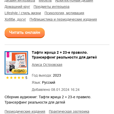
дизайн интерьера
мебель
архитектурный дизайн
домашний круг
предметы интерьера
lifestyle / стиль жизни
психология, мотивация
хобби, досуг
публицистика и периодические издания
Читать онлайн
Тафти жрица 2 + 23-е правило.
Трансерфинг реальности для детей
Алиса Островская
AУДИО
Год выхода:
2023
5
Язык:
Русский
Добавлено
08.01.2024 16:24
Сборник аудиокниг: Тафти жрица 2 + 23-е правило.
Трансерфинг реальности для детей
периодические издания
практическая эзотерика