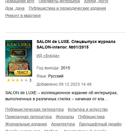
домашний круг
предметы интерьера
хобби, досуг
дом, дача
публицистика и периодические издания
ремонт в квартире
SALON de LUXE. Спецвыпуск журнала
SALON-interior. №01/2015
ИД «Бурда»
Год выхода:
2015
ТЕКСТ
Язык:
Русский
3
Добавлено
09.12.2023 14:48
SALON de LUXE – коллекционное издание об интерьерах,
выполненных в различных стилях – начиная от кла…
публицистическая литература
культура и искусство
прикладная литература
журналы
публицистика
журнальные издания
архитектура
ландшафтный дизайн