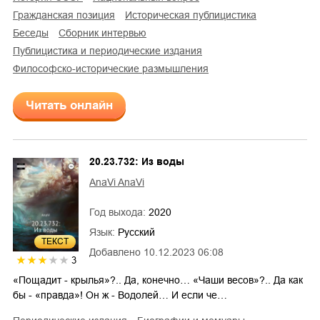
гражданская позиция
историческая публицистика
беседы
сборник интервью
публицистика и периодические издания
философско-исторические размышления
Читать онлайн
20.23.732: Из воды
AnaVi AnaVi
Год выхода:
2020
Язык:
Русский
ТЕКСТ
Добавлено
10.12.2023 06:08
3
«Пощадит - крылья»?.. Да, конечно… «Чаши весов»?.. Да как
бы - «правда»! Он ж - Водолей… И если че…