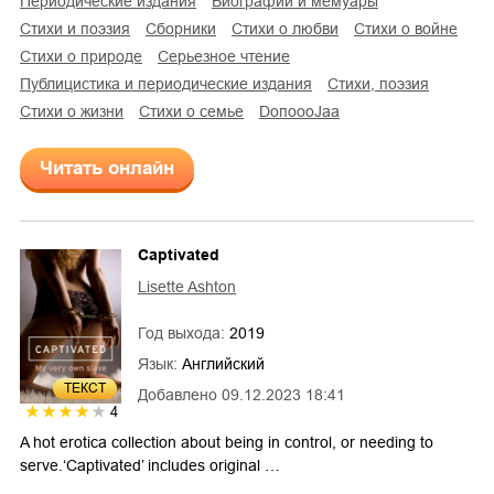
периодические издания
биографии и мемуары
стихи и поэзия
сборники
стихи о любви
стихи о войне
стихи о природе
серьезное чтение
публицистика и периодические издания
cтихи, поэзия
стихи о жизни
стихи о семье
DoпоoоJaа
Читать онлайн
Captivated
Lisette Ashton
Год выхода:
2019
Язык:
Английский
ТЕКСТ
Добавлено
09.12.2023 18:41
4
A hot erotica collection about being in control, or needing to
serve.‘Captivated’ includes original …