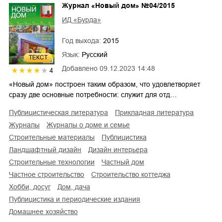
Журнал «Новый дом» №04/2015
ИД «Бурда»
Год выхода:
2015
Язык:
Русский
ТЕКСТ
Добавлено
09.12.2023 14:48
4
«Новый дом» построен таким образом, что удовлетворяет
сразу две основные потребности: служит для отд…
публицистическая литература
прикладная литература
журналы
журналы о доме и семье
строительные материалы
публицистика
ландшафтный дизайн
дизайн интерьера
строительные технологии
частный дом
частное строительство
строительство коттеджа
хобби, досуг
дом, дача
публицистика и периодические издания
домашнее хозяйство