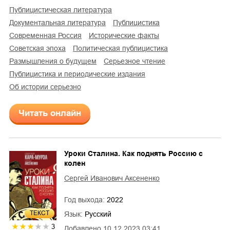
публицистическая литература
документальная литература
публицистика
современная Россия
исторические факты
советская эпоха
политическая публицистика
размышления о будущем
серьезное чтение
публицистика и периодические издания
об истории серьезно
Читать онлайн
Уроки Сталина. Как поднять Россию с
колен
Сергей Иванович Аксененко
Год выхода:
2022
ТЕКСТ
Язык:
Русский
3
Добавлено
10.12.2023 03:41