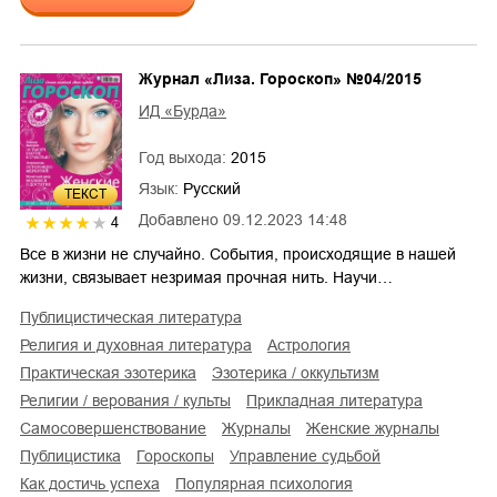
Журнал «Лиза. Гороскоп» №04/2015
ИД «Бурда»
Год выхода:
2015
Язык:
Русский
ТЕКСТ
Добавлено
09.12.2023 14:48
4
Все в жизни не случайно. События, происходящие в нашей
жизни, связывает незримая прочная нить. Научи…
публицистическая литература
религия и духовная литература
астрология
практическая эзотерика
эзотерика / оккультизм
религии / верования / культы
прикладная литература
самосовершенствование
журналы
женские журналы
публицистика
гороскопы
управление судьбой
как достичь успеха
популярная психология