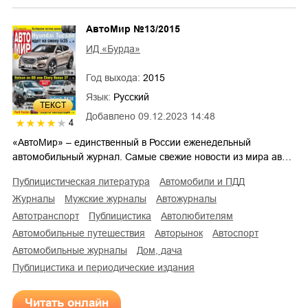
АвтоМир №13/2015
ИД «Бурда»
Год выхода:
2015
Язык:
Русский
ТЕКСТ
Добавлено
09.12.2023 14:48
4
«АвтоМир» – единственный в России еженедельный
автомобильный журнал. Самые свежие новости из мира ав…
публицистическая литература
автомобили и ПДД
журналы
мужские журналы
автожурналы
автотранспорт
публицистика
автолюбителям
автомобильные путешествия
авторынок
автоспорт
автомобильные журналы
дом, дача
публицистика и периодические издания
Читать онлайн