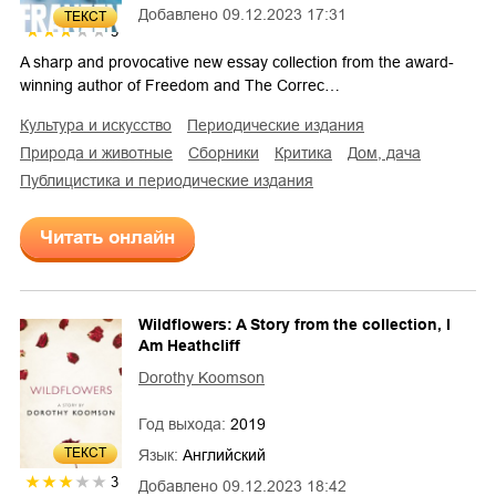
Добавлено
09.12.2023 17:31
ТЕКСТ
3
A sharp and provocative new essay collection from the award-
winning author of Freedom and The Correc…
культура и искусство
периодические издания
природа и животные
сборники
критика
дом, дача
публицистика и периодические издания
Читать онлайн
Wildflowers: A Story from the collection, I
Am Heathcliff
Dorothy Koomson
Год выхода:
2019
ТЕКСТ
Язык:
Английский
3
Добавлено
09.12.2023 18:42