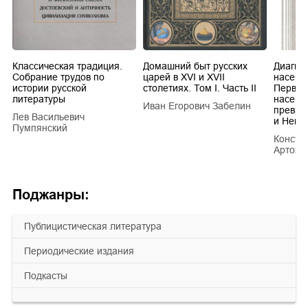
Классическая традиция.
Домашний быт русских
Диагно
Собрание трудов по
царей в XVI и XVII
насеко
истории русской
столетиях. Том I. Часть II
Первич
литературы
насеко
Иван Егорович Забелин
превра
Лев Васильевич
и Hemi
Пумпянский
Конста
Артохи
Поджанры:
публицистическая литература
периодические издания
подкасты