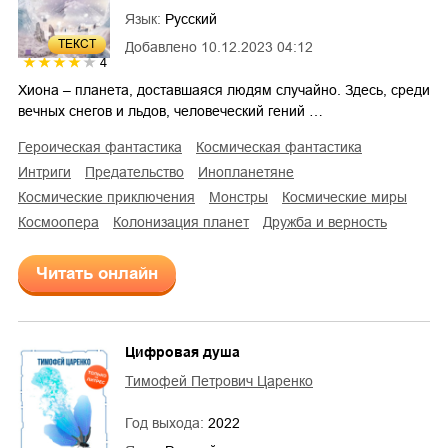
Язык:
Русский
ТЕКСТ
Добавлено
10.12.2023 04:12
4
Хиона – планета, доставшаяся людям случайно. Здесь, среди
вечных снегов и льдов, человеческий гений …
героическая фантастика
космическая фантастика
интриги
предательство
инопланетяне
космические приключения
монстры
космические миры
космоопера
колонизация планет
дружба и верность
Читать онлайн
Цифровая душа
Тимофей Петрович Царенко
Год выхода:
2022