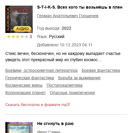
S-T-I-K-S. Всех кого ты возьмёшь в плен
Герман Анатольевич Горшенев
Год выхода:
2022
AУДИО
Язык:
Русский
3
Добавлено
10.12.2023 04:11
Стикс вечен, бесконечен, но не каждому выпадает счастье
увидеть этот прекрасный мир из глубин космос…
боевики, остросюжетная литература
боевая фантастика
героическая фантастика
борьба за выживание
космические миры
постапокалиптика
колонизация планет
опасные приключения
Скачать бесплатно в формате mp3!
Не сгинуть в раю
Иван Савин