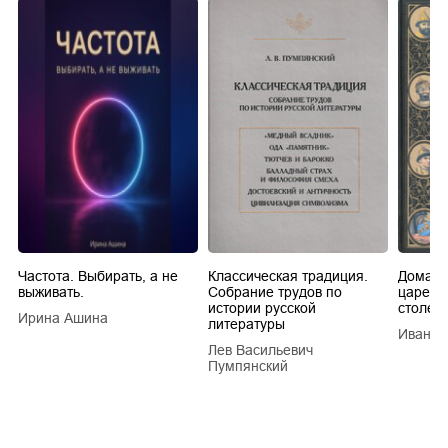
Частота. Выбирать, а не
Классическая традиция.
Домашн
выживать.
Собрание трудов по
царей в
истории русской
столети
Ирина Ашина
литературы
Иван Е
Лев Васильевич
Пумпянский