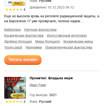
Язык:
Русский
ТЕКСТ
Добавлено
10.12.2023 04:12
4
Еще не высохла кровь на реголите радиационной защиты, а
на Барселоне 17 уже прозвучало, полное надеж…
киберпанк
научная фантастика
космическая фантастика
искусственный интеллект
далёкое будущее
миры будущего
космические миры
young adult
черновики
приключенческая фантастика
Читать онлайн
Прометей: Владыка моря
Ивар Рави
Год выхода:
2021
AУДИО
Язык:
Русский
4