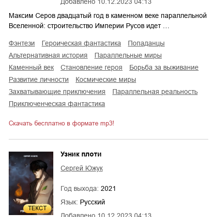
Добавлено
10.12.2023 04:13
Максим Серов двадцатый год в каменном веке параллельной
Вселенной: строительство Империи Русов идет …
фэнтези
героическая фантастика
попаданцы
альтернативная история
параллельные миры
каменный век
становление героя
борьба за выживание
развитие личности
космические миры
захватывающие приключения
параллельная реальность
приключенческая фантастика
Скачать бесплатно в формате mp3!
Узник плоти
Сергей Южук
Год выхода:
2021
Язык:
Русский
ТЕКСТ
Добавлено
10.12.2023 04:13