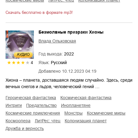
космические миры
ЛитРес: чтец
колонизация планет
Скачать бесплатно в формате mp3!
Безмолвные призраки Хионы
Влада Ольховская
Год выхода:
2022
AУДИО
Язык:
Русский
4
Добавлено
10.12.2023 04:19
Хиона – планета, доставшаяся людям случайно. Здесь, среди
вечных снегов и льдов, человеческий гений …
героическая фантастика
космическая фантастика
интриги
предательство
инопланетяне
космические приключения
монстры
космические миры
космоопера
ЛитРес: чтец
колонизация планет
дружба и верность