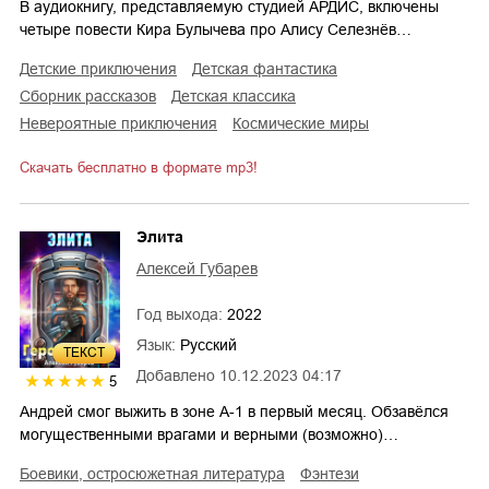
В аудиокнигу, представляемую студией АРДИС, включены
четыре повести Кира Булычева про Алису Селезнёв…
детские приключения
детская фантастика
сборник рассказов
детская классика
невероятные приключения
космические миры
Скачать бесплатно в формате mp3!
Элита
Алексей Губарев
Год выхода:
2022
Язык:
Русский
ТЕКСТ
Добавлено
10.12.2023 04:17
5
Андрей смог выжить в зоне А-1 в первый месяц. Обзавёлся
могущественными врагами и верными (возможно)…
боевики, остросюжетная литература
фэнтези