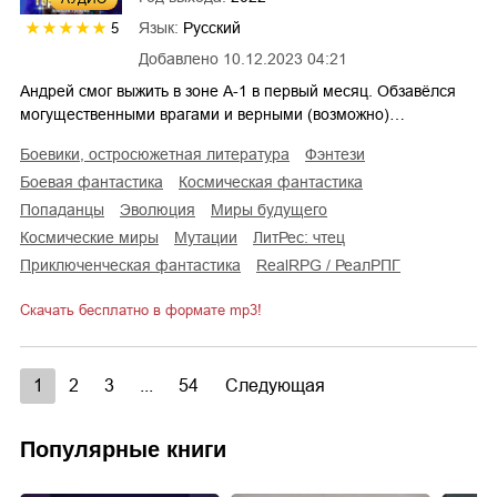
Язык:
Русский
5
Добавлено
10.12.2023 04:21
Андрей смог выжить в зоне А-1 в первый месяц. Обзавёлся
могущественными врагами и верными (возможно)…
боевики, остросюжетная литература
фэнтези
боевая фантастика
космическая фантастика
попаданцы
эволюция
миры будущего
космические миры
мутации
ЛитРес: чтец
приключенческая фантастика
RealRPG / РеалРПГ
Скачать бесплатно в формате mp3!
1
2
3
...
54
Следующая
Популярные книги