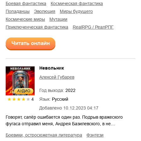
боевая фантастика
космическая фантастика
попаданцы
эволюция
миры будущего
космические миры
мутации
приключенческая фантастика
RealRPG / РеалРПГ
Читать онлайн
Невольник
Алексей Губарев
Год выхода:
2022
AУДИО
Язык:
Русский
4
Добавлено
10.12.2023 04:17
Говорят, сапёр ошибается один раз. Подрыв вражеского
фугаса отправил меня, Андрея Базилевского, в не…
боевики, остросюжетная литература
фэнтези