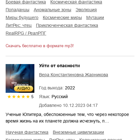
боевая фантастика
космическая фантастика
попаданцы
аномальные зоны
эволюция
миры будущего
космические миры
мутации
ЛитРес: чтец
приключенческая фантастика
RealRPG / РеалРПГ
Скачать бесплатно в формате mp3!
Уйти от опасности
Вера Константиновна Жарникова
Год выхода:
2022
AУДИО
Язык:
Русский
5
Добавлено
10.12.2023 04:17
Ученые Юпитера, обеспокоенные тем, что через некоторое
время жизнь на их планете должна исчезнуть, п…
научная фантастика
внеземные цивилизации