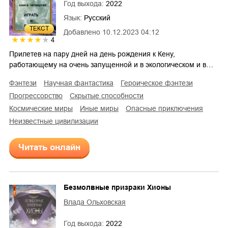
Год выхода:
2022
Язык:
Русский
ТЕКСТ
Добавлено
10.12.2023 04:12
4
Прилетев на пару дней на день рождения к Кену,
работающему на очень запущенной и в экологическом и в…
фэнтези
научная фантастика
героическое фэнтези
прогрессорство
скрытые способности
космические миры
иные миры
опасные приключения
неизвестные цивилизации
Читать онлайн
Безмолвные призраки Хионы
Влада Ольховская
Год выхода:
2022