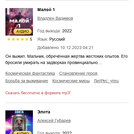
Малой 1
Владлен Вадимов
Год выхода:
2022
AУДИО
Язык:
Русский
5
Добавлено
10.12.2023 04:21
Он выжил. Мальчик, обречённая жертва жестоких опытов. Его
бросили умирать на задворках провинциально…
космическая фантастика
становление героя
борьба за выживание
космические миры
ЛитРес: чтец
Скачать бесплатно в формате mp3!
Элита
Алексей Губарев
Год выхода:
2022
AУДИО