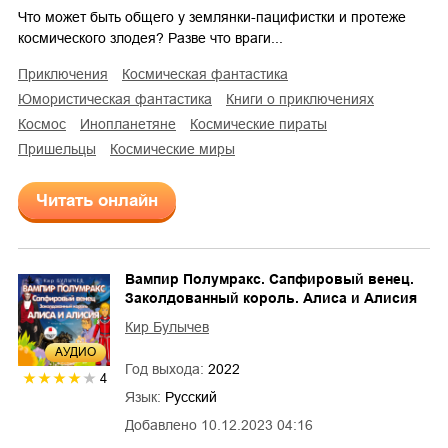
Что может быть общего у землянки-пацифистки и протеже
космического злодея? Разве что враги...
приключения
космическая фантастика
юмористическая фантастика
книги о приключениях
космос
инопланетяне
космические пираты
пришельцы
космические миры
Читать онлайн
Вампир Полумракс. Сапфировый венец.
Заколдованный король. Алиса и Алисия
Кир Булычев
AУДИО
Год выхода:
2022
4
Язык:
Русский
Добавлено
10.12.2023 04:16