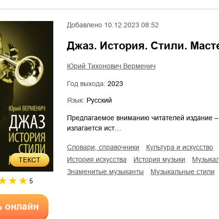
Добавлено
10.12.2023 08:52
Джаз. История. Стили. Маст
Юрий Тихонович Верменич
Год выхода:
2023
Язык:
Русский
Предлагаемое вниманию читателей издание – 
излагается ист…
словари, справочники
культура и искусство
история искусства
история музыки
музыка
ТЕКСТ
знаменитые музыканты
музыкальные стили
5
ь онлайн