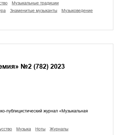
ство
музыкальные традиции
ура
знаменитые музыканты
музыковедение
мия» №2 (782) 2023
ико-публицистический журнал «Музыкальная
кусство
музыка
ноты
журналы