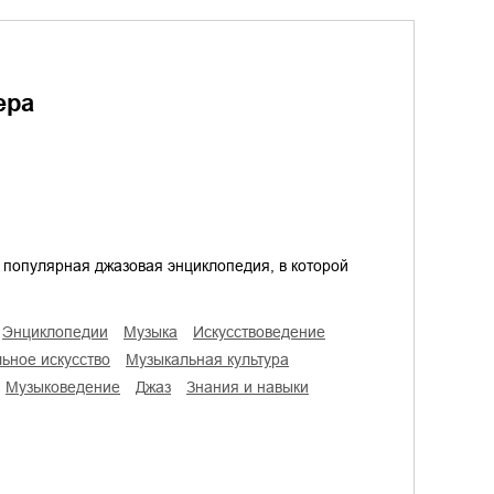
ера
популярная джазовая энциклопедия, в которой
энциклопедии
музыка
искусствоведение
льное искусство
музыкальная культура
музыковедение
джаз
знания и навыки