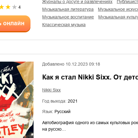
журналы о досуге и развлечениях
публицис
4
музыкальная литература
музыкальное искус
музыкальное воспитание
музыкальная культ
ь онлайн
классическая музыка
Добавлено
10.12.2023 09:18
Как я стал Nikki Sixx. От де
Nikki Sixx
Год выхода:
2021
Язык:
Русский
Автобиография одного из самых культовых ро
на русско…