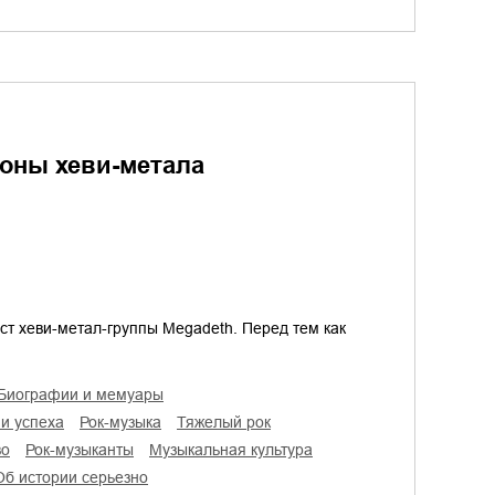
оны хеви-метала
ист хеви-метал-группы Megadeth. Перед тем как
биографии и мемуары
ии успеха
рок-музыка
тяжелый рок
во
рок-музыканты
музыкальная культура
об истории серьезно