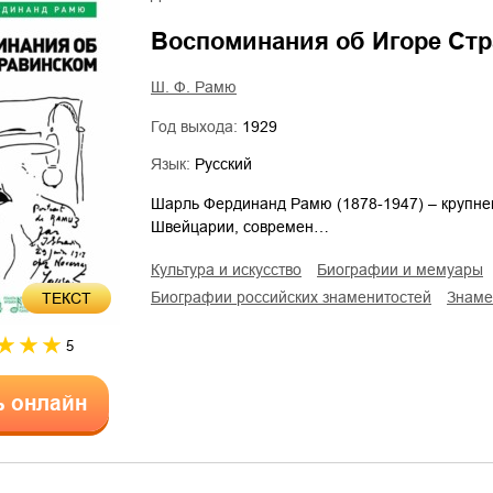
Воспоминания об Игоре Ст
Ш. Ф. Рамю
Год выхода:
1929
Язык:
Русский
Шарль Фердинанд Рамю (1878-1947) – крупней
Швейцарии, современ…
культура и искусство
биографии и мемуары
биографии российских знаменитостей
знам
ТЕКСТ
5
ь онлайн