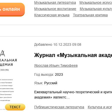
музыкальная литература
музыкальное искус
ь онлайн
музыкальное воспитание
музыкальная культ
классическая музыка
театральная критика
Добавлено
10.12.2023 09:08
Журнал «Музыкальная акаде
Ярослав Ильич Тимофеев
Год выхода:
2023
Язык:
Русский
Ежеквартальный научно-теоретический и крит
академия» являетс…
ТЕКСТ
публицистическая литература
культура и ис