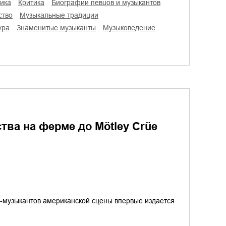
тика
критика
биографии певцов и музыкантов
ство
музыкальные традиции
ура
знаменитые музыканты
музыковедение
тства на ферме до Mötley Crüe
к-музыкантов американской сцены впервые издается