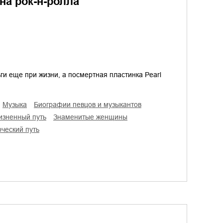
а рок-н-ролла
ги еще при жизни, а посмертная пластинка Pearl
музыка
биографии певцов и музыкантов
жизненный путь
знаменитые женщины
рческий путь