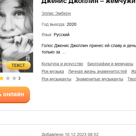
Дженис Джоплин – жемчужин
Эллис Эмберн
Год выхода:
2020
Язык:
Русский
Голос Дженис Джоплин принес ей славу и день
только за …
культура и искусство
биографии и мемуары
ТЕКСТ
рок-музыка
личная жизнь знаменитостей
3
рок-музыканты
знаменитые музыканты
тво
ь онлайн
Добавлено
10.12.2023 08:52