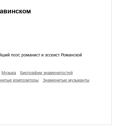
равинском
ший поэт, романист и эссеист Романской
музыка
биографии знаменитостей
енитые композиторы
знаменитые музыканты