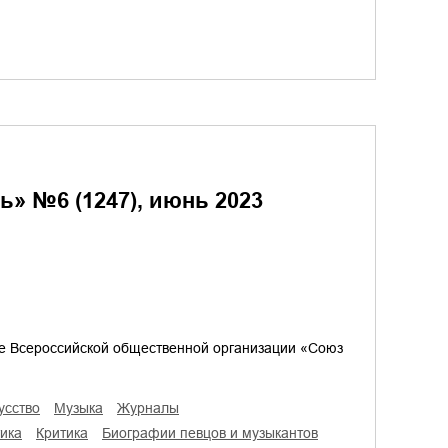
» №6 (1247), июнь 2023
е Всероссийской общественной организации «Союз
кусство
музыка
журналы
тика
критика
биографии певцов и музыкантов