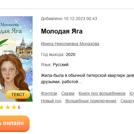
Добавлено
10.12.2023 00:43
Молодая Яга
Ирина Николаевна Монахова
Год выхода:
2020
Язык:
Русский
Жила-была в обычной питерской квартире дев
друзьями, работой…
фэнтези
сказки
книги про волшебников
ТЕКСТ
Новый год
волшебные приключения
сказо
5
ь онлайн