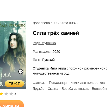
Добавлено
10.12.2023 00:43
Сила трёх камней
Рада Мурашко
Год выхода:
2020
Язык:
Русский
Студентка Инга жила спокойной размеренной ж
могущественной чарод…
фэнтези
попаданцы
книги для подростков
ТЕКСТ
дружба
сказка
борьба за власть
волшебн
3
ь онлайн