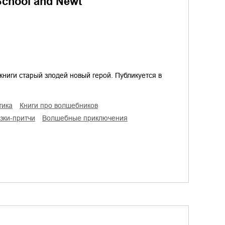
 School and Newt
книги старый злодей новый герой. Публикуется в
тика
книги про волшебников
азки-притчи
волшебные приключения