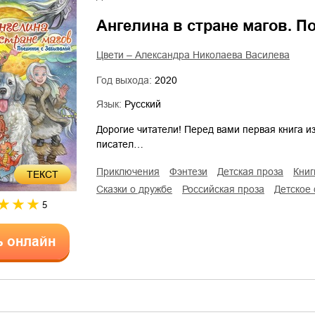
Ангелина в стране магов. П
Цвети – Александра Николаева Василева
Год выхода:
2020
Язык:
Русский
Дорогие читатели! Перед вами первая книга из
писател…
приключения
фэнтези
детская проза
кни
ТЕКСТ
сказки о дружбе
российская проза
детское
5
ь онлайн