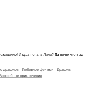
еожиданно! И куда попала Лина? Да почти что в ад
ро драконов
любовное фэнтези
драконы
волшебные приключения