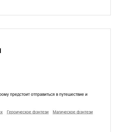
1
рому предстоит отправиться в путешествие и
ях
героическое фэнтези
магическое фэнтези