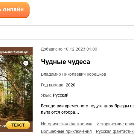
ь онлайн
Добавлено
10.12.2023 01:00
Чудные чудеса
Владимир Николаевич Корешков
Год выхода:
2020
Язык:
Русский
Вследствии временного недуга царя бразды п
пытаются отобра…
историческая фантастика
исторические пр
ТЕКСТ
волшебные приключения
русская фантастик