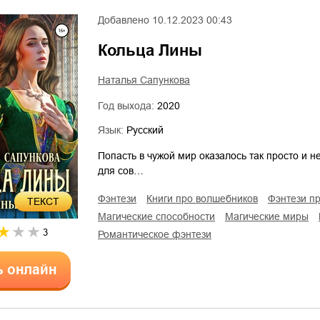
Добавлено
10.12.2023 00:43
Кольца Лины
Наталья Сапункова
Год выхода:
2020
Язык:
Русский
Попасть в чужой мир оказалось так просто и н
для сов…
фэнтези
книги про волшебников
фэнтези п
ТЕКСТ
магические способности
магические миры
3
романтическое фэнтези
ь онлайн