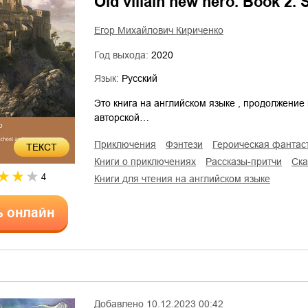
Old villain new hero. Book 2.
Егор Михайлович Кириченко
Год выхода:
2020
Язык:
Русский
Это книга на английском языке , продолжение 
авторской…
приключения
фэнтези
героическая фантас
ТЕКСТ
книги о приключениях
рассказы-притчи
ск
4
книги для чтения на английском языке
ь онлайн
Добавлено
10.12.2023 00:42