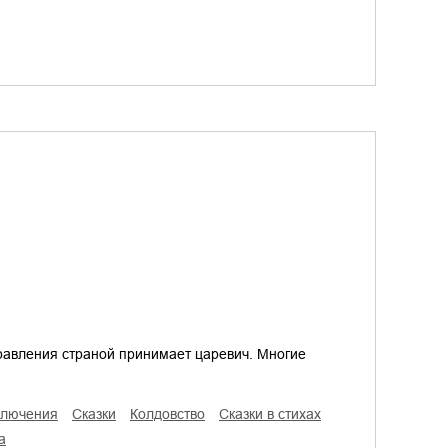
равления страной принимает царевич. Многие
иключения
сказки
колдовство
сказки в стихах
а